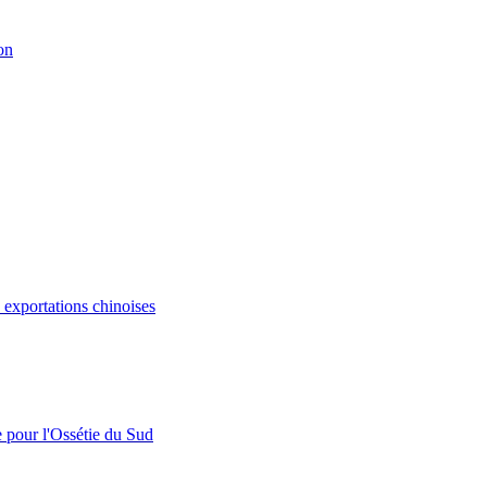
on
s exportations chinoises
e pour l'Ossétie du Sud