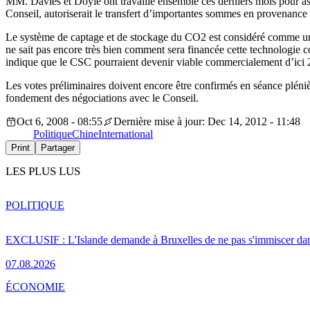
MM. Davies et Doyle ont travaillé ensemble ces derniers mois pour ass
Conseil, autoriserait le transfert d’importantes sommes en provenanc
Le système de captage et de stockage du CO2 est considéré comme un
ne sait pas encore très bien comment sera financée cette technologie
indique que le CSC pourraient devenir viable commercialement d’ici 
Les votes préliminaires doivent encore être confirmés en séance pléni
fondement des négociations avec le Conseil.
Oct 6, 2008 - 08:55
Dernière mise à jour: Dec 14, 2012 - 11:48
Politique
Chine
International
Print
Partager
LES PLUS LUS
POLITIQUE
EXCLUSIF : L'Islande demande à Bruxelles de ne pas s'immiscer dan
07.08.2026
ÉCONOMIE