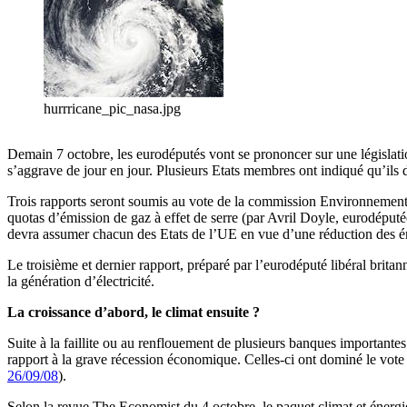
hurrricane_pic_nasa.jpg
Demain 7 octobre, les eurodéputés vont se prononcer sur une législati
s’aggrave de jour en jour. Plusieurs Etats membres ont indiqué qu’ils 
Trois rapports seront soumis au vote de la commission Environnement
quotas d’émission de gaz à effet de serre (par Avril Doyle, eurodépu
devra assumer chacun des Etats de l’UE en vue d’une réduction des ém
Le troisième et dernier rapport, préparé par l’eurodéputé libéral brita
la génération d’électricité.
La croissance d’abord, le climat ensuite ?
Suite à la faillite ou au renflouement de plusieurs banques importantes
rapport à la grave récession économique. Celles-ci ont dominé le vote
26/09/08
).
Selon la revue The Economist du 4 octobre, le paquet climat et énergie