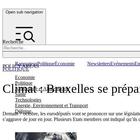
Open sub navigation
Recherche
Rapporteur
Politique
Économie
Newsletters
Evénements
Em
POLICY AREAS
POLITIQUE
Economie
Politique
Climat : Bruxelles se prépa
Agriculture et Alimentation
Santé
Technologies
Energie, Environnement et Transport
Défense
Demain 7 octobre, les eurodéputés vont se prononcer sur une législati
s’aggrave de jour en jour. Plusieurs Etats membres ont indiqué qu’ils 