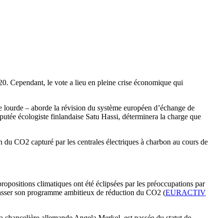
20. Cependant, le vote a lieu en pleine crise économique qui
e lourde – aborde la révision du système européen d’échange de
utée écologiste finlandaise Satu Hassi, déterminera la charge que
ain du CO2 capturé par les centrales électriques à charbon au cours de
propositions climatiques ont été éclipsées par les préoccupations par
e passer son programme ambitieux de réduction du CO2 (
EURACTIV
la chancelière allemande Angela Merkel, est passée du statut de