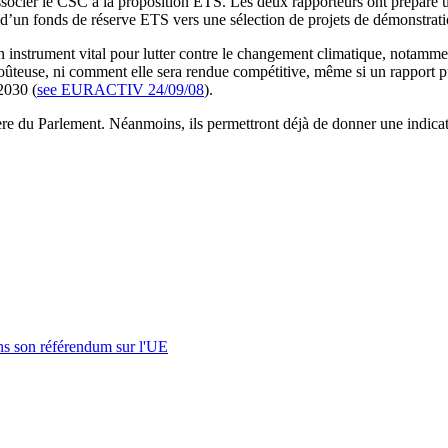
ocier le CSC à la proposition ETS. Les deux rapporteurs ont préparé un 
e d’un fonds de réserve ETS vers une sélection de projets de démonstra
 instrument vital pour lutter contre le changement climatique, notam
 coûteuse, ni comment elle sera rendue compétitive, même si un rapport 
2030 (
see EURACTIV 24/09/08
).
ère du Parlement. Néanmoins, ils permettront déjà de donner une indicat
s son référendum sur l'UE