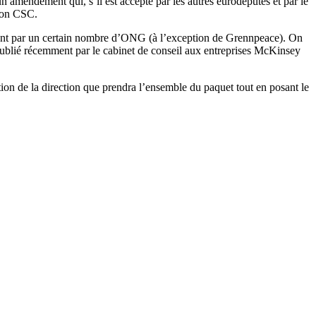
amendement qui, s’il est accepté par les autres eurodéputés et par le
tion CSC.
ment par un certain nombre d’ONG (à l’exception de Grennpeace). On
publié récemment par le cabinet de conseil aux entreprises McKinsey
ion de la direction que prendra l’ensemble du paquet tout en posant le