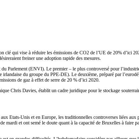
on clé qui vise à réduire les émissions de CO2 de l’UE de 20% d’ici 20
désireraient freiner une adoption rapide des mesures.
 du Parlement (ENVI). Le premier – le plus controversé pour l’industri
tée irlandaise du groupe du PPE-DE). Le deuxième, préparé par l’eurodép
issions de gaz à effet de serre de 20 % d’ici 2020.
nnique Chris Davies, établit un cadre juridique pour le stockage souterr
 aux Etats-Unis et en Europe, les traditionnelles controverses liées aux 
 de mardi et ont semé le doute quant à la capacité de Bruxelles à fair
 est en grandes difficultés. L’hebdomadaire considère par ailleurs que 