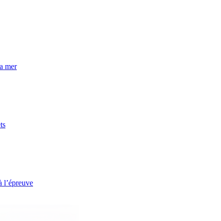
la mer
ts
à l’épreuve