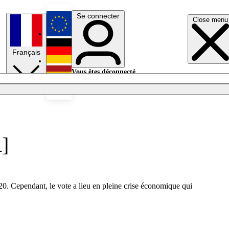
Se connecter
Close menu
English
Français
Deutsch
Vous êtes déconnecté.
Se connecter
Español
Lumières éteintes
R]
20. Cependant, le vote a lieu en pleine crise économique qui