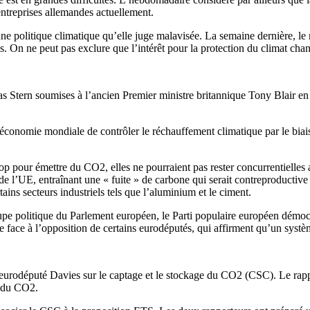
entreprises allemandes actuellement.
ne politique climatique qu’elle juge malavisée. La semaine dernière, le m
 On ne peut pas exclure que l’intérêt pour la protection du climat change
 Stern soumises à l’ancien Premier ministre britannique Tony Blair en 
l’économie mondiale de contrôler le réchauffement climatique par le bia
pour émettre du CO2, elles ne pourraient pas rester concurrentielles au 
s de l’UE, entraînant une « fuite » de carbone qui serait contreproductiv
tains secteurs industriels tels que l’aluminium et le ciment.
groupe politique du Parlement européen, le Parti populaire européen d
ace à l’opposition de certains eurodéputés, qui affirment qu’un systèm
l’eurodéputé Davies sur le captage et le stockage du CO2 (CSC). Le rapp
e du CO2.