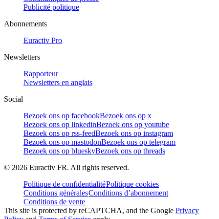
Publicité politique
Abonnements
Euractiv Pro
Newsletters
Rapporteur
Newsletters en anglais
Social
Bezoek ons op facebook
Bezoek ons op x
Bezoek ons op linkedin
Bezoek ons op youtube
Bezoek ons op rss-feed
Bezoek ons op instagram
Bezoek ons op mastodon
Bezoek ons op telegram
Bezoek ons op bluesky
Bezoek ons op threads
©
2026
Euractiv FR. All rights reserved.
Politique de confidentialité
Politique cookies
Conditions générales
Conditions d’abonnement
Conditions de vente
This site is protected by reCAPTCHA, and the Google
Privacy