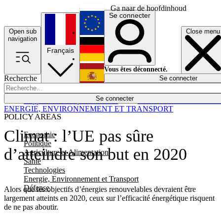
Ga naar de hoofdinhoud
Se connecter
Open sub
Close menu
English
navigation
Français
Deutsch
Vous êtes déconnecté.
Recherche
Se connecter
Español
Lumières éteintes
Se connecter
Rapporteur
Politique
Économie
Newsletters
Evénements
Em
ENERGIE, ENVIRONNEMENT ET TRANSPORT
POLICY AREAS
Climat : l’UE pas sûre
Economie
Politique
d’atteindre son but en 2020
Agriculture et Alimentation
Santé
Technologies
Energie, Environnement et Transport
Défense
Alors que les objectifs d’énergies renouvelables devraient être
largement atteints en 2020, ceux sur l’efficacité énergétique risquent
de ne pas aboutir.