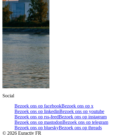
Social
Bezoek ons op facebook
Bezoek ons op x
Bezoek ons op linkedin
Bezoek ons op youtube
Bezoek ons op rss-feed
Bezoek ons op instagram
Bezoek ons op mastodon
Bezoek ons op telegram
Bezoek ons op bluesky
Bezoek ons op threads
©
2026
Euractiv FR