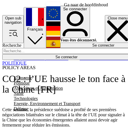
Ga naar de hoofdinhoud
Se connecter
Open sub
Close menu
English
navigation
Français
Deutsch
Vous êtes déconnecté.
Recherche
Se connecter
Español
Lumières éteintes
Se connecter
Rapporteur
Politique
Économie
Newsletters
Evénements
Em
POLITIQUE
POLICY AREAS
CO2 : l’UE hausse le ton face à
Economie
Politique
la Chine [FR]
Agriculture et Alimentation
Santé
Technologies
Energie, Environnement et Transport
Défense
Cette semaine, la présidence suédoise a profité de ses premières
négociations bilatérales sur le climat à la tête de l’UE pour signaler à
la Chine que les économies émergentes allaient aussi devoir agir
fermement pour réduire les émissions.