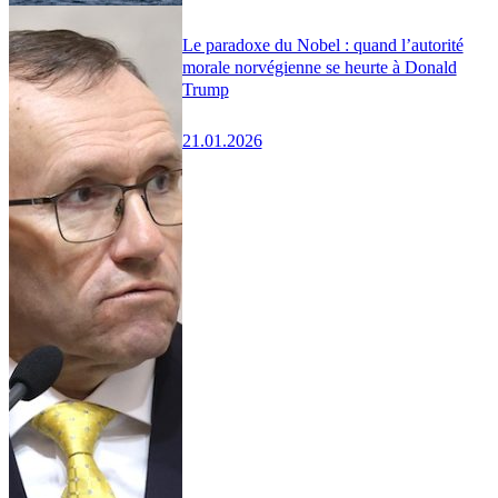
Le paradoxe du Nobel : quand l’autorité
morale norvégienne se heurte à Donald
Trump
21.01.2026