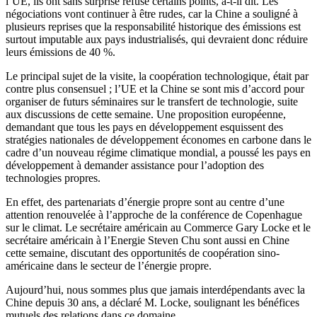
l’UE, ils ont sans surprise refusé certains points, a-t-il dit. Les
négociations vont continuer à être rudes, car la Chine a souligné à
plusieurs reprises que la responsabilité historique des émissions est
surtout imputable aux pays industrialisés, qui devraient donc réduire
leurs émissions de 40 %.
Le principal sujet de la visite, la coopération technologique, était par
contre plus consensuel ; l’UE et la Chine se sont mis d’accord pour
organiser de futurs séminaires sur le transfert de technologie, suite
aux discussions de cette semaine. Une proposition européenne,
demandant que tous les pays en développement esquissent des
stratégies nationales de développement économes en carbone dans le
cadre d’un nouveau régime climatique mondial, a poussé les pays en
développement à demander assistance pour l’adoption des
technologies propres.
En effet, des partenariats d’énergie propre sont au centre d’une
attention renouvelée à l’approche de la conférence de Copenhague
sur le climat. Le secrétaire américain au Commerce Gary Locke et le
secrétaire américain à l’Energie Steven Chu sont aussi en Chine
cette semaine, discutant des opportunités de coopération sino-
américaine dans le secteur de l’énergie propre.
Aujourd’hui, nous sommes plus que jamais interdépendants avec la
Chine depuis 30 ans, a déclaré M. Locke, soulignant les bénéfices
mutuels des relations dans ce domaine.