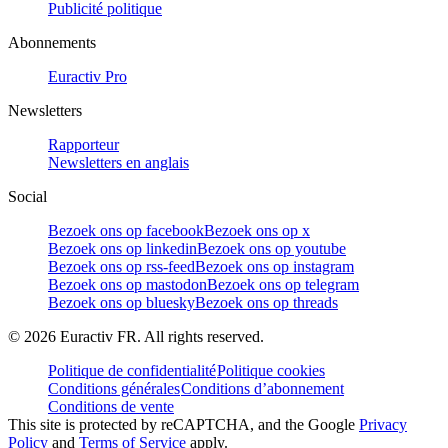
Publicité politique
Abonnements
Euractiv Pro
Newsletters
Rapporteur
Newsletters en anglais
Social
Bezoek ons op facebook
Bezoek ons op x
Bezoek ons op linkedin
Bezoek ons op youtube
Bezoek ons op rss-feed
Bezoek ons op instagram
Bezoek ons op mastodon
Bezoek ons op telegram
Bezoek ons op bluesky
Bezoek ons op threads
©
2026
Euractiv FR. All rights reserved.
Politique de confidentialité
Politique cookies
Conditions générales
Conditions d’abonnement
Conditions de vente
This site is protected by reCAPTCHA, and the Google
Privacy
Policy
and
Terms of Service
apply.