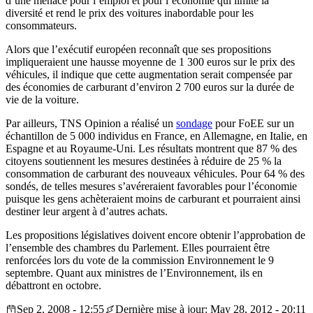
d’une menace pour l’emploi et pour l’économie qui limite la
diversité et rend le prix des voitures inabordable pour les
consommateurs.
Alors que l’exécutif européen reconnaît que ses propositions
impliqueraient une hausse moyenne de 1 300 euros sur le prix des
véhicules, il indique que cette augmentation serait compensée par
des économies de carburant d’environ 2 700 euros sur la durée de
vie de la voiture.
Par ailleurs, TNS Opinion a réalisé un
sondage
pour FoEE sur un
échantillon de 5 000 individus en France, en Allemagne, en Italie, en
Espagne et au Royaume-Uni. Les résultats montrent que 87 % des
citoyens soutiennent les mesures destinées à réduire de 25 % la
consommation de carburant des nouveaux véhicules. Pour 64 % des
sondés, de telles mesures s’avéreraient favorables pour l’économie
puisque les gens achèteraient moins de carburant et pourraient ainsi
destiner leur argent à d’autres achats.
Les propositions législatives doivent encore obtenir l’approbation de
l’ensemble des chambres du Parlement. Elles pourraient être
renforcées lors du vote de la commission Environnement le 9
septembre. Quant aux ministres de l’Environnement, ils en
débattront en octobre.
Sep 2, 2008 - 12:55
Dernière mise à jour: May 28, 2012 - 20:11