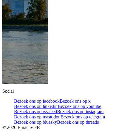
Social
Bezoek ons op facebook
Bezoek ons op x
Bezoek ons op linkedin
Bezoek ons op youtube
Bezoek ons op rss-feed
Bezoek ons op instagram
Bezoek ons op mastodon
Bezoek ons op telegram
Bezoek ons op bluesky
Bezoek ons op threads
©
2026
Euractiv FR