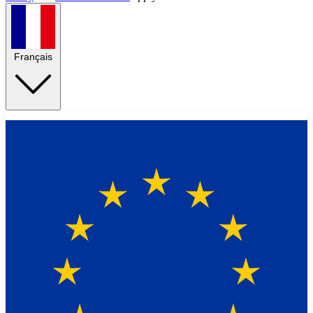
Français