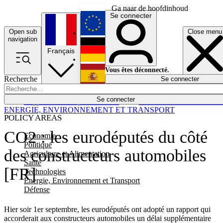
Ga naar de hoofdinhoud
Se connecter
Open sub
Close menu
English
navigation
Français
Deutsch
Vous êtes déconnecté.
Recherche
Se connecter
Español
Lumières éteintes
Se connecter
Rapporteur
Politique
Économie
Newsletters
Evénements
Em
ENERGIE, ENVIRONNEMENT ET TRANSPORT
POLICY AREAS
CO2 : les eurodéputés du côté
Economie
Politique
des constructeurs automobiles
Agriculture et Alimentation
Santé
[FR]
Technologies
Energie, Environnement et Transport
Défense
Hier soir 1er septembre, les eurodéputés ont adopté un rapport qui
accorderait aux constructeurs automobiles un délai supplémentaire