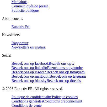
Mediahuis
Communiqués de presse
Publicité politique
Abonnements
Euractiv Pro
Newsletters
Rapporteur
Newsletters en anglais
Social
Bezoek ons op facebook
Bezoek ons op x
Bezoek ons op linkedin
Bezoek ons op youtube
Bezoek ons op rss-feed
Bezoek ons op instagram
Bezoek ons op mastodon
Bezoek ons op telegram
Bezoek ons op bluesky
Bezoek ons op threads
©
2026
Euractiv FR. All rights reserved.
Politique de confidentialité
Politique cookies
Conditions générales
Conditions d’abonnement
Conditions de vente