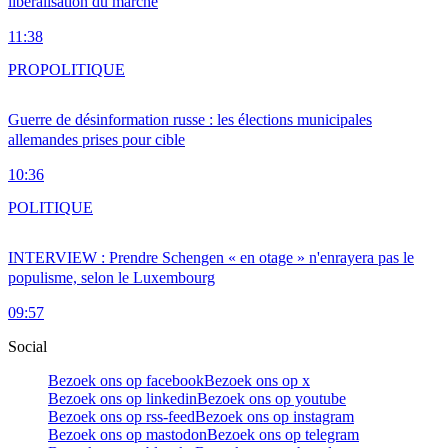
libéralisation du marché
11:38
PRO
POLITIQUE
Guerre de désinformation russe : les élections municipales
allemandes prises pour cible
10:36
POLITIQUE
INTERVIEW : Prendre Schengen « en otage » n'enrayera pas le
populisme, selon le Luxembourg
09:57
Social
Bezoek ons op facebook
Bezoek ons op x
Bezoek ons op linkedin
Bezoek ons op youtube
Bezoek ons op rss-feed
Bezoek ons op instagram
Bezoek ons op mastodon
Bezoek ons op telegram