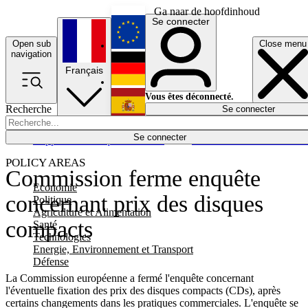
Ga naar de hoofdinhoud
Se connecter
Open sub
Close menu
English
navigation
Français
Deutsch
Vous êtes déconnecté.
Recherche
Se connecter
Español
Lumières éteintes
Se connecter
Rapporteur
Politique
Économie
Newsletters
Evénements
Em
POLICY AREAS
Commission ferme enquête
Economie
concernant prix des disques
Politique
Agriculture et Alimentation
compacts
Santé
Technologies
Energie, Environnement et Transport
Défense
La Commission européenne a fermé l'enquête concernant
l'éventuelle fixation des prix des disques compacts (CDs), après
certains changements dans les pratiques commerciales. L'enquête se