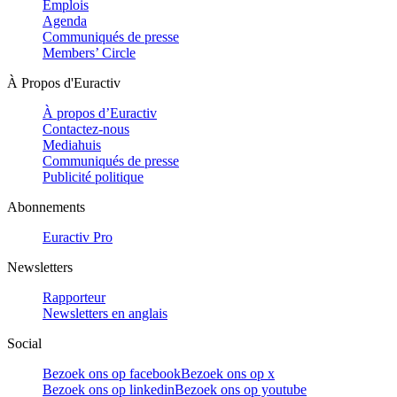
Emplois
Agenda
Communiqués de presse
Members’ Circle
À Propos d'Euractiv
À propos d’Euractiv
Contactez-nous
Mediahuis
Communiqués de presse
Publicité politique
Abonnements
Euractiv Pro
Newsletters
Rapporteur
Newsletters en anglais
Social
Bezoek ons op facebook
Bezoek ons op x
Bezoek ons op linkedin
Bezoek ons op youtube