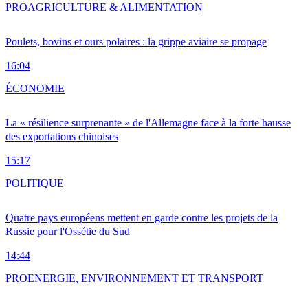
PRO
AGRICULTURE & ALIMENTATION
Poulets, bovins et ours polaires : la grippe aviaire se propage
16:04
ÉCONOMIE
La « résilience surprenante » de l'Allemagne face à la forte hausse
des exportations chinoises
15:17
POLITIQUE
Quatre pays européens mettent en garde contre les projets de la
Russie pour l'Ossétie du Sud
14:44
PRO
ENERGIE, ENVIRONNEMENT ET TRANSPORT