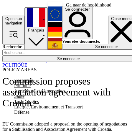
Ga naar de hoofdinhoud
Se connecter
Open sub
Close menu
English
navigation
Français
Deutsch
Vous êtes déconnecté.
Recherche
Se connecter
Español
Lumières éteintes
Se connecter
Rapporteur
Politique
Économie
Newsletters
Evénements
Em
POLITIQUE
POLICY AREAS
Commission proposes
Economie
Politique
association agreement with
Agriculture et Alimentation
Santé
Croatia
Technologies
Energie, Environnement et Transport
Défense
EU Commission adopted a proposal on the opening of negotiations
for a Stabilisation and Association Agreement with Croatia.