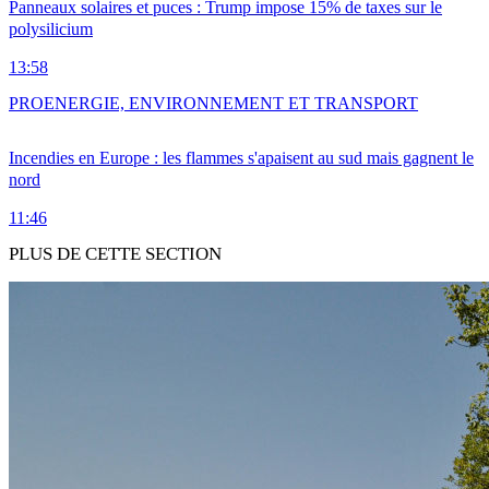
Panneaux solaires et puces : Trump impose 15% de taxes sur le
polysilicium
13:58
PRO
ENERGIE, ENVIRONNEMENT ET TRANSPORT
Incendies en Europe : les flammes s'apaisent au sud mais gagnent le
nord
11:46
PLUS DE CETTE SECTION