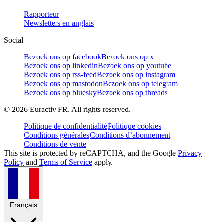
Rapporteur
Newsletters en anglais
Social
Bezoek ons op facebook
Bezoek ons op x
Bezoek ons op linkedin
Bezoek ons op youtube
Bezoek ons op rss-feed
Bezoek ons op instagram
Bezoek ons op mastodon
Bezoek ons op telegram
Bezoek ons op bluesky
Bezoek ons op threads
©
2026
Euractiv FR. All rights reserved.
Politique de confidentialité
Politique cookies
Conditions générales
Conditions d’abonnement
Conditions de vente
This site is protected by reCAPTCHA, and the Google
Privacy
Policy
and
Terms of Service
apply.
Français