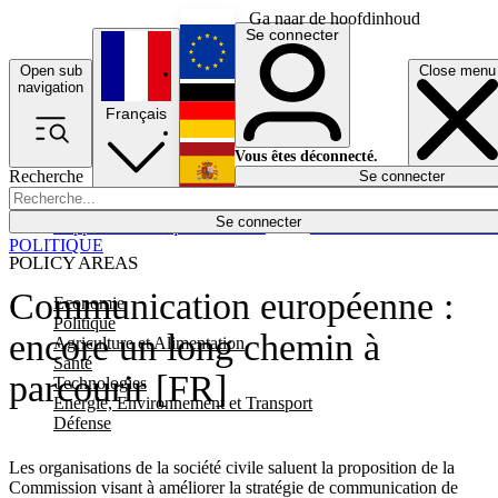
Ga naar de hoofdinhoud
Se connecter
Open sub
Close menu
English
navigation
Français
Deutsch
Vous êtes déconnecté.
Recherche
Se connecter
Español
Lumières éteintes
Se connecter
Rapporteur
Politique
Économie
Newsletters
Evénements
Em
POLITIQUE
POLICY AREAS
Communication européenne :
Economie
Politique
encore un long chemin à
Agriculture et Alimentation
Santé
parcourir [FR]
Technologies
Energie, Environnement et Transport
Défense
Les organisations de la société civile saluent la proposition de la
Commission visant à améliorer la stratégie de communication de