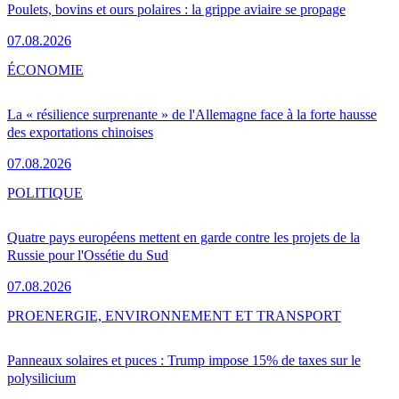
Poulets, bovins et ours polaires : la grippe aviaire se propage
07.08.2026
ÉCONOMIE
La « résilience surprenante » de l'Allemagne face à la forte hausse
des exportations chinoises
07.08.2026
POLITIQUE
Quatre pays européens mettent en garde contre les projets de la
Russie pour l'Ossétie du Sud
07.08.2026
PRO
ENERGIE, ENVIRONNEMENT ET TRANSPORT
Panneaux solaires et puces : Trump impose 15% de taxes sur le
polysilicium