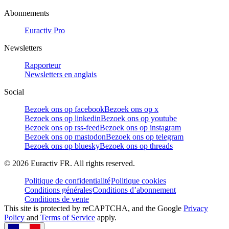
Abonnements
Euractiv Pro
Newsletters
Rapporteur
Newsletters en anglais
Social
Bezoek ons op facebook
Bezoek ons op x
Bezoek ons op linkedin
Bezoek ons op youtube
Bezoek ons op rss-feed
Bezoek ons op instagram
Bezoek ons op mastodon
Bezoek ons op telegram
Bezoek ons op bluesky
Bezoek ons op threads
©
2026
Euractiv FR. All rights reserved.
Politique de confidentialité
Politique cookies
Conditions générales
Conditions d’abonnement
Conditions de vente
This site is protected by reCAPTCHA, and the Google
Privacy
Policy
and
Terms of Service
apply.