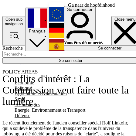
Ga naar de hoofdinhoud
Se connecter
Open sub
Close menu
English
navigation
Français
Deutsch
Vous êtes déconnecté.
Recherche
Se connecter
Español
Lumières éteintes
Se connecter
Rapporteur
Politique
Économie
Newsletters
Evénements
Em
POLICY AREAS
Conflits d'intérêt : La
Economie
Commission veut faire toute la
Politique
Agriculture et Alimentation
lumière
Santé
Technologies
Energie, Environnement et Transport
Défense
Le récent licenciement de l'ancien conseiller spécial Rolf Linkohr,
qui a soulevé le problème de la transparence dans l'univers du
lobbying, a été décidé pour des raisons de "clarté", a souligné la