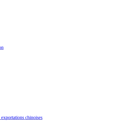
on
s exportations chinoises