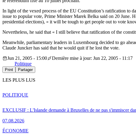
le référendum fixé au 10 juillet prochain.
In light of the vexed process of the EU Constitution’s ratification to d
issue to popular vote, Prime Minister Marek Belka said on 20 June. He
presidential elections), « it will be tough to get people out to vote k
Nevertheless, he said that « I still believe that ratification of the const
Meanwhile, parliamentary leaders in Luxembourg decided to go ahead
Claude Juncker has said that he would quit if he lost the vote.
Jun 21, 2005 - 15:00
Dernière mise à jour: Jun 22, 2005 - 11:17
Politique
Print
Partager
LES PLUS LUS
POLITIQUE
EXCLUSIF : L'Islande demande à Bruxelles de ne pas s'immiscer dan
07.08.2026
ÉCONOMIE