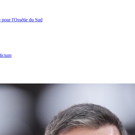
e pour l'Ossétie du Sud
licium