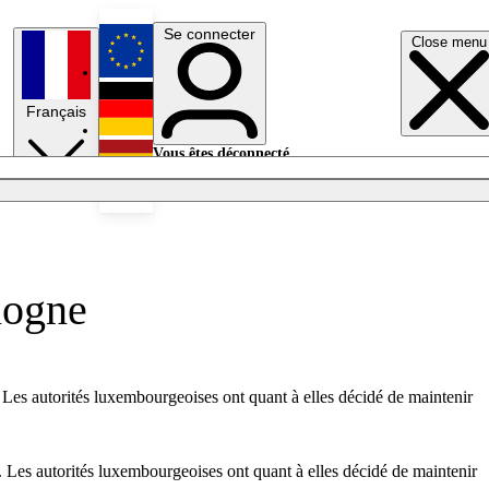
Se connecter
Close menu
English
Français
Deutsch
Vous êtes déconnecté.
Se connecter
Español
Lumières éteintes
ologne
 Les autorités luxembourgeoises ont quant à elles décidé de maintenir
. Les autorités luxembourgeoises ont quant à elles décidé de maintenir