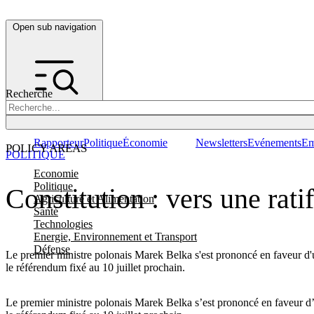
Open sub navigation
Recherche
Rapporteur
Politique
Économie
Newsletters
Evénements
Em
POLICY AREAS
POLITIQUE
Economie
Politique
Constitution : vers une rat
Agriculture et Alimentation
Santé
Technologies
Energie, Environnement et Transport
Défense
Le premier ministre polonais Marek Belka s'est prononcé en faveur d'u
le référendum fixé au 10 juillet prochain.
Le premier ministre polonais Marek Belka s’est prononcé en faveur d’u