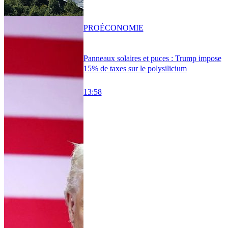
PRO
ÉCONOMIE
Panneaux solaires et puces : Trump impose
15% de taxes sur le polysilicium
13:58