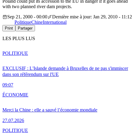
Poland could put its accession to the EU in danger if it goes ahead
with two planned river dam projects.
Sep 21, 2000 - 00:00
Dernière mise à jour: Jan 29, 2010 - 11:12
Politique
Chine
International
Print
Partager
LES PLUS LUS
POLITIQUE
EXCLUSIF : L'Islande demande à Bruxelles de ne pas s'immiscer
dans son référendum sur l'UE
09:07
ÉCONOMIE
Merci la Chine : elle a sauvé l’économie mondiale
27.07.2026
POLITIQUE