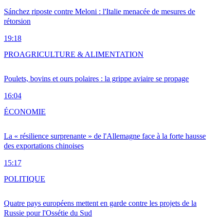
Sánchez riposte contre Meloni : l'Italie menacée de mesures de
rétorsion
19:18
PRO
AGRICULTURE & ALIMENTATION
Poulets, bovins et ours polaires : la grippe aviaire se propage
16:04
ÉCONOMIE
La « résilience surprenante » de l'Allemagne face à la forte hausse
des exportations chinoises
15:17
POLITIQUE
Quatre pays européens mettent en garde contre les projets de la
Russie pour l'Ossétie du Sud