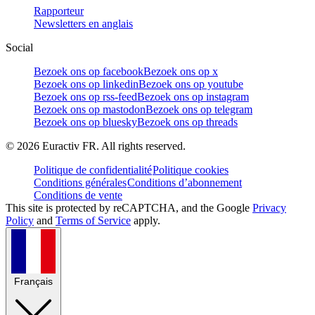
Rapporteur
Newsletters en anglais
Social
Bezoek ons op facebook
Bezoek ons op x
Bezoek ons op linkedin
Bezoek ons op youtube
Bezoek ons op rss-feed
Bezoek ons op instagram
Bezoek ons op mastodon
Bezoek ons op telegram
Bezoek ons op bluesky
Bezoek ons op threads
©
2026
Euractiv FR. All rights reserved.
Politique de confidentialité
Politique cookies
Conditions générales
Conditions d’abonnement
Conditions de vente
This site is protected by reCAPTCHA, and the Google
Privacy
Policy
and
Terms of Service
apply.
Français