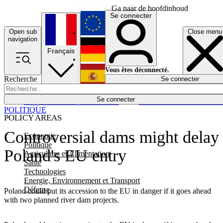
Ga naar de hoofdinhoud
Se connecter
Open sub
Close menu
English
navigation
Français
Deutsch
Vous êtes déconnecté.
Recherche
Se connecter
Español
Lumières éteintes
Se connecter
Rapporteur
Politique
Économie
Newsletters
Evénements
Em
POLITIQUE
POLICY AREAS
Controversial dams might delay
Economie
Politique
Poland's EU entry
Agriculture et Alimentation
Santé
Technologies
Energie, Environnement et Transport
Défense
Poland could put its accession to the EU in danger if it goes ahead
with two planned river dam projects.