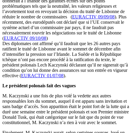
donnerait à l’Irlande des garanties écrites sur des points
problématiques tels que la neutralité, les valeurs religieuses et
l’avortement tout en revoyant la décision du traité de Lisbonne de
réduire le nombre de commissaires (
EURACTIV 09/09/08
). Plus
récemment, des eurodéputés ont déclaré que si l’UE conservait le
système actuel d’un commissaire par pays, il ne faudrait pas
nécessairement rouvrir les négociations sur le traité de Lisbonne
(
EURACTIV 09/10/08
)
Des diplomates ont affirmé qu’il faudrait que les 26 autres pays
ratifient le traité de Lisbonne avant le sommet de décembre afin
d’intensifier la pression sur l’Irlande. La Suède et la République
tchèque n’ont pas encore procédé à la ratification du texte, le
président polonais Lech Kaczynski déclarant qu’il ne signerait qu’à
condition qu’on lui donne des assurances sur son entrée en vigueur
effective (
EURACTIV 01/07/08
).
Le président polonais fait des vagues
M. Kaczynski a une fois de plus volé la vedette aux autres
responsables lors du sommet, auquel il est apparu sans invitation et
sans badge d’accès. Son apparition était le point fort de la lutte qui a
duré une semaine entre le président polonais et son Premier ministre
Donald Tusk, qui était catégorique sur le fait que du point de vue
constitutionnel, M. Kaczynski n’a rien à voir avec le sommet.
Finalement, M. Kaczynski aurait, selon certaines sources, loué un