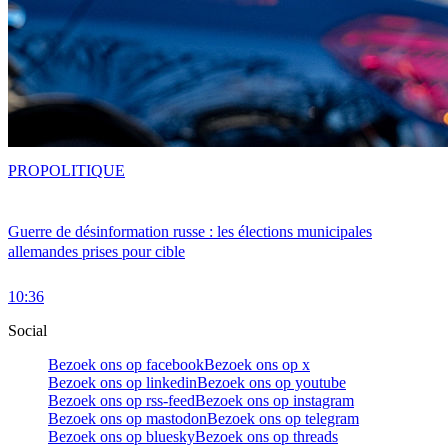
PRO
POLITIQUE
Guerre de désinformation russe : les élections municipales
allemandes prises pour cible
10:36
Social
Bezoek ons op facebook
Bezoek ons op x
Bezoek ons op linkedin
Bezoek ons op youtube
Bezoek ons op rss-feed
Bezoek ons op instagram
Bezoek ons op mastodon
Bezoek ons op telegram
Bezoek ons op bluesky
Bezoek ons op threads