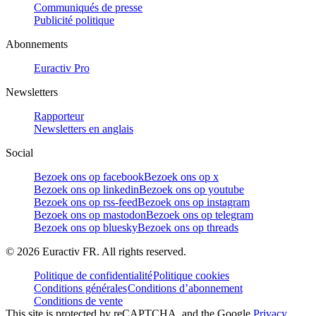
Communiqués de presse
Publicité politique
Abonnements
Euractiv Pro
Newsletters
Rapporteur
Newsletters en anglais
Social
Bezoek ons op facebook
Bezoek ons op x
Bezoek ons op linkedin
Bezoek ons op youtube
Bezoek ons op rss-feed
Bezoek ons op instagram
Bezoek ons op mastodon
Bezoek ons op telegram
Bezoek ons op bluesky
Bezoek ons op threads
©
2026
Euractiv FR. All rights reserved.
Politique de confidentialité
Politique cookies
Conditions générales
Conditions d’abonnement
Conditions de vente
This site is protected by reCAPTCHA, and the Google
Privacy