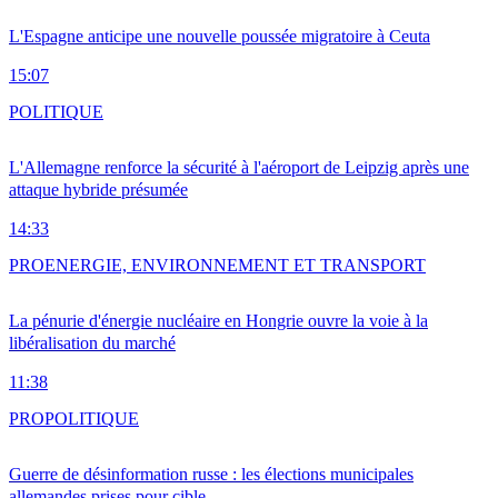
L'Espagne anticipe une nouvelle poussée migratoire à Ceuta
15:07
POLITIQUE
L'Allemagne renforce la sécurité à l'aéroport de Leipzig après une
attaque hybride présumée
14:33
PRO
ENERGIE, ENVIRONNEMENT ET TRANSPORT
La pénurie d'énergie nucléaire en Hongrie ouvre la voie à la
libéralisation du marché
11:38
PRO
POLITIQUE
Guerre de désinformation russe : les élections municipales
allemandes prises pour cible