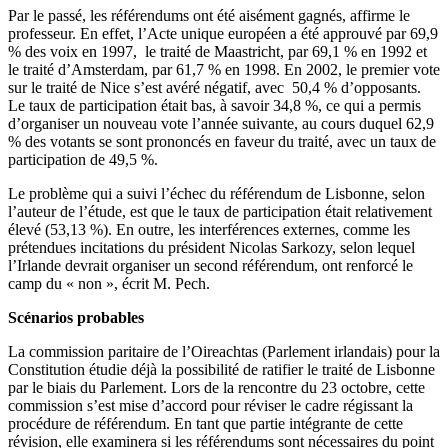
Par le passé, les référendums ont été aisément gagnés, affirme le
professeur. En effet, l’Acte unique européen a été approuvé par 69,9
% des voix en 1997, le traité de Maastricht, par 69,1 % en 1992 et
le traité d’Amsterdam, par 61,7 % en 1998. En 2002, le premier vote
sur le traité de Nice s’est avéré négatif, avec 50,4 % d’opposants.
Le taux de participation était bas, à savoir 34,8 %, ce qui a permis
d’organiser un nouveau vote l’année suivante, au cours duquel 62,9
% des votants se sont prononcés en faveur du traité, avec un taux de
participation de 49,5 %.
Le problème qui a suivi l’échec du référendum de Lisbonne, selon
l’auteur de l’étude, est que le taux de participation était relativement
élevé (53,13 %). En outre, les interférences externes, comme les
prétendues incitations du président Nicolas Sarkozy, selon lequel
l’Irlande devrait organiser un second référendum, ont renforcé le
camp du « non », écrit M. Pech.
Scénarios probables
La commission paritaire de l’Oireachtas (Parlement irlandais) pour la
Constitution étudie déjà la possibilité de ratifier le traité de Lisbonne
par le biais du Parlement. Lors de la rencontre du 23 octobre, cette
commission s’est mise d’accord pour réviser le cadre régissant la
procédure de référendum. En tant que partie intégrante de cette
révision, elle examinera si les référendums sont nécessaires du point