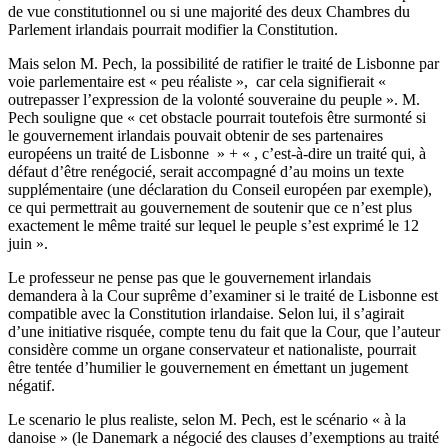
de vue constitutionnel ou si une majorité des deux Chambres du
Parlement irlandais pourrait modifier la Constitution.
Mais selon M. Pech, la possibilité de ratifier le traité de Lisbonne par
voie parlementaire est « peu réaliste », car cela signifierait «
outrepasser l’expression de la volonté souveraine du peuple ». M.
Pech souligne que « cet obstacle pourrait toutefois être surmonté si
le gouvernement irlandais pouvait obtenir de ses partenaires
européens un traité de Lisbonne » + « , c’est-à-dire un traité qui, à
défaut d’être renégocié, serait accompagné d’au moins un texte
supplémentaire (une déclaration du Conseil européen par exemple),
ce qui permettrait au gouvernement de soutenir que ce n’est plus
exactement le même traité sur lequel le peuple s’est exprimé le 12
juin ».
Le professeur ne pense pas que le gouvernement irlandais
demandera à la Cour suprême d’examiner si le traité de Lisbonne est
compatible avec la Constitution irlandaise. Selon lui, il s’agirait
d’une initiative risquée, compte tenu du fait que la Cour, que l’auteur
considère comme un organe conservateur et nationaliste, pourrait
être tentée d’humilier le gouvernement en émettant un jugement
négatif.
Le scenario le plus realiste, selon M. Pech, est le scénario « à la
danoise » (le Danemark a négocié des clauses d’exemptions au traité