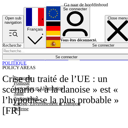
Ga naar de hoofdinhoud
Se connecter
Open sub
Close menu
English
navigation
Français
Deutsch
Vous êtes déconnecté.
Recherche
Se connecter
Español
Lumières éteintes
Se connecter
Rapporteur
Politique
Économie
Newsletters
Evénements
Em
POLITIQUE
POLICY AREAS
Crise du traité de l’UE : un
Economie
Politique
scénario « à la danoise » est «
Agriculture et Alimentation
Santé
l’hypothèse la plus probable »
Technologies
Energie, Environnement et Transport
[FR]
Défense