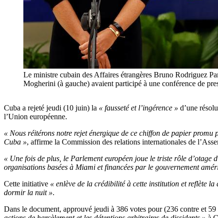
Le ministre cubain des Affaires étrangères Bruno Rodriguez Parri
Mogherini (à gauche) avaient participé à une conférence de p
Cuba a rejeté jeudi (10 juin) la
« fausseté et l’ingérence »
d’une résolu
l’Union européenne.
« Nous réitérons notre rejet énergique de ce chiffon de papier promu p
Cuba »
, affirme la Commission des relations internationales de l’Asse
« Une fois de plus, le Parlement européen joue le triste rôle d’otage 
organisations basées à Miami et financées par le gouvernement amér
Cette initiative
« enlève de la crédibilité à cette institution et reflète
dormir la nuit »
.
Dans le document, approuvé jeudi à 386 votes pour (236 contre et 59
actions de harcèlement et les détentions arbitraires de dissidents »
à C