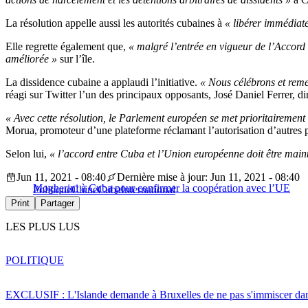
La résolution appelle aussi les autorités cubaines à
« libérer immédiat
Elle regrette également que,
« malgré l’entrée en vigueur de l’Accord 
améliorée »
sur l’île.
La dissidence cubaine a applaudi l’initiative.
« Nous célébrons et reme
réagi sur Twitter l’un des principaux opposants, José Daniel Ferrer, d
« Avec cette résolution, le Parlement européen se met prioritairement 
Morua, promoteur d’une plateforme réclamant l’autorisation d’autres p
Selon lui,
« l’accord entre Cuba et l’Union européenne doit être mainte
Jun 11, 2021 - 08:40
Dernière mise à jour: Jun 11, 2021 - 08:40
Mogherini à Cuba pour confirmer la coopération avec l’UE
Politique
Chine
Cuba
International
Print
Partager
LES PLUS LUS
POLITIQUE
EXCLUSIF : L'Islande demande à Bruxelles de ne pas s'immiscer dan