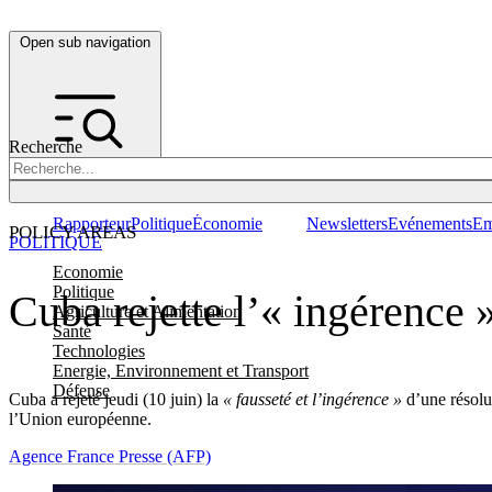
Open sub navigation
Recherche
Rapporteur
Politique
Économie
Newsletters
Evénements
Em
POLICY AREAS
POLITIQUE
Economie
Politique
Cuba rejette l’« ingérence
Agriculture et Alimentation
Santé
Technologies
Energie, Environnement et Transport
Défense
Cuba a rejeté jeudi (10 juin) la
« fausseté et l’ingérence »
d’une résolu
l’Union européenne.
Agence France Presse (AFP)