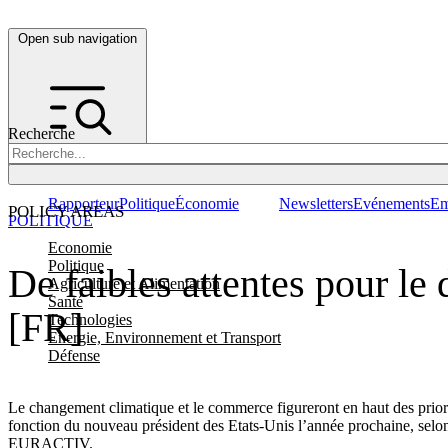
Open sub navigation
Recherche
Rapporteur
Politique
Économie
Newsletters
Evénements
Em
POLICY AREAS
POLITIQUE
Economie
Politique
De faibles attentes pour le
Agriculture et Alimentation
Santé
[FR]
Technologies
Energie, Environnement et Transport
Défense
Le changement climatique et le commerce figureront en haut des priorit
fonction du nouveau président des Etats-Unis l’année prochaine, selon
EURACTIV.