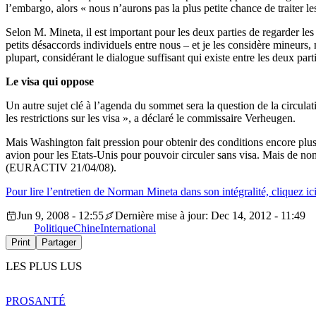
l’embargo, alors « nous n’aurons pas la plus petite chance de traiter 
Selon M. Mineta, il est important pour les deux parties de regarder les
petits désaccords individuels entre nous – et je les considère mineurs
plupart, considérant le dialogue suffisant qui existe entre les deux part
Le visa qui oppose
Un autre sujet clé à l’agenda du sommet sera la question de la circula
les restrictions sur les visa », a déclaré le commissaire Verheugen.
Mais Washington fait pression pour obtenir des conditions encore plus
avion pour les Etats-Unis pour pouvoir circuler sans visa. Mais de nom
(EURACTIV 21/04/08).
Pour lire l’entretien de Norman Mineta dans son intégralité, cliquez ic
Jun 9, 2008 - 12:55
Dernière mise à jour: Dec 14, 2012 - 11:49
Politique
Chine
International
Print
Partager
LES PLUS LUS
PRO
SANTÉ