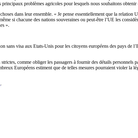
les principaux problèmes agricoles pour lesquels nous souhaitons obteni
 choses dans leur ensemble. « Je pense essentiellement que la relation UE
, même si chacune des nations souveraines ou peut-être l’UE les considè
ies ».
tion sans visa aux Etats-Unis pour les citoyens européens des pays de l
 strictes, comme obliger les passagers à fournir des détails personnels 
breux Européens estiment que de telles mesures pourraient violer la lég
i
.