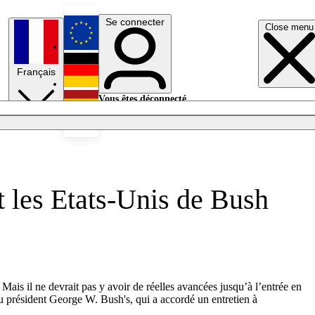
Se connecter
Close menu
English
Français
Deutsch
Vous êtes déconnecté.
Se connecter
Español
Lumières éteintes
t les Etats-Unis de Bush
Mais il ne devrait pas y avoir de réelles avancées jusqu’à l’entrée en
u président George W. Bush's, qui a accordé un entretien à