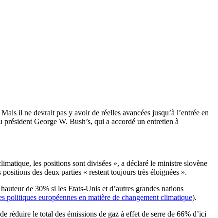
Mais il ne devrait pas y avoir de réelles avancées jusqu’à l’entrée en
u président George W. Bush’s, qui a accordé un entretien à
atique, les positions sont divisées », a déclaré le ministre slovène
ositions des deux parties « restent toujours très éloignées ».
 hauteur de 30% si les Etats-Unis et d’autres grandes nations
es politiques européennes en matière de changement climatique
).
de réduire le total des émissions de gaz à effet de serre de 66% d’ici