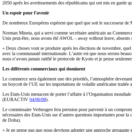
2050 après les avertissements des républicains qui ont mis en garde qu
Un espoir pour l’avenir
De nombreux Européens espèrent que quel que soit le successeur de M
Norman Mineta, qui a servi comme secrétaire américain au Commerce s
Unis peut-être, nous avons été AWOL – away without leave, absents san
« Deux choses vont se produire après les élections de novembre, quel que
avec la communauté internationale. L’autre est que nous serons beauco
nous n’avons jamais ratifié le protocole de Kyoto et je pense seuleme
Les différents commerciaux qui dominent
Le commerce sera également une des priorités, l’atmosphère devenant
un boycott de l’UE sur les importations de volaille américaine traitée a
Les Etats-Unis menacent de porter l’affaire à l’Organisation mondiale 
(EURACTIV
04/06/08
).
Le commissaire Verheugen fera pression pour parvenir à un compromis.
nécessaires des Etats-Unis sur d’autres questions importantes pour la
de Doha).
« Je ne pense pas que nous devrions adopter une approche arrogante sel