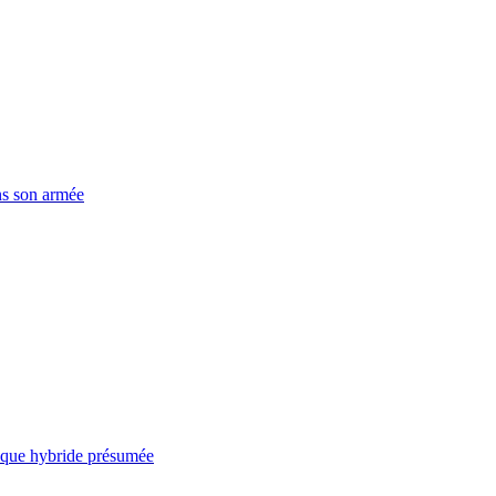
ns son armée
taque hybride présumée