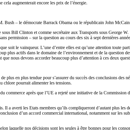
e cela augmenterait encore les prix de l’énergie.
. Bush – le démocrate Barrack Obama ou le républicain John McCain – i
ous Bill Clinton et comme secrétaire aux Transports sous George W. B
s permission – sur la question au cours des six à sept dernières années
 soit le vainqueur. L’une d’entre elles est qu’une attention toute partic
up plus actifs dans le domaine de l’environnement et de la question des
nt que nous devons accorder beaucoup plus d’attention à ces deux questi
 de plus en plus tendue pour s’assurer du succès des conclusions des n
u chlore pourrait alimenter les tensions.
du commerce après que l’UE a rejeté une initiative de la Commission des
 Il a averti les Etats membres qu’ils compliqueront d’autant plus les 
 conclusion d’un accord commercial international, notamment sur les sub
on laquelle nos décisions sont les seules à être bonnes pour les consomm