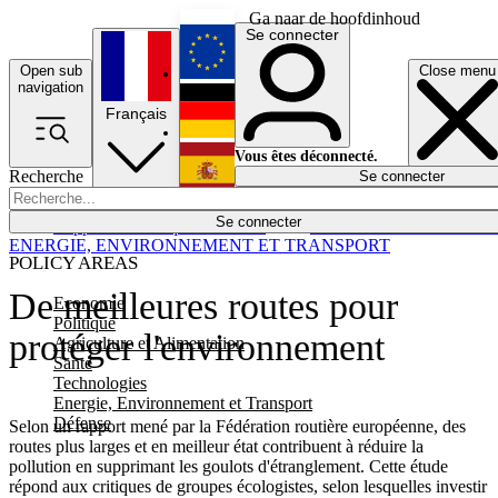
Ga naar de hoofdinhoud
Se connecter
Open sub
Close menu
English
navigation
Français
Deutsch
Vous êtes déconnecté.
Recherche
Se connecter
Español
Lumières éteintes
Se connecter
Rapporteur
Politique
Économie
Newsletters
Evénements
Em
ENERGIE, ENVIRONNEMENT ET TRANSPORT
POLICY AREAS
De meilleures routes pour
Economie
Politique
protéger l'environnement
Agriculture et Alimentation
Santé
Technologies
Energie, Environnement et Transport
Défense
Selon un rapport mené par la Fédération routière européenne, des
routes plus larges et en meilleur état contribuent à réduire la
pollution en supprimant les goulots d'étranglement. Cette étude
répond aux critiques de groupes écologistes, selon lesquelles investir