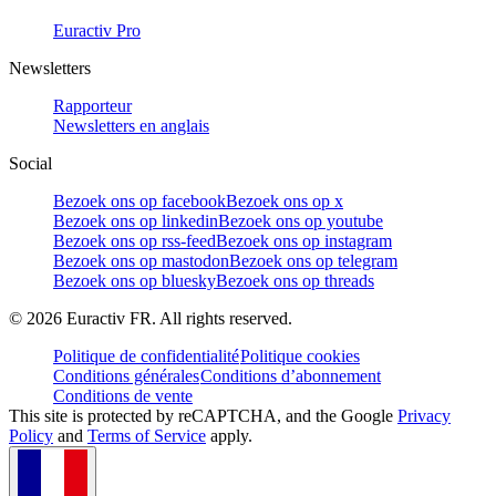
Euractiv Pro
Newsletters
Rapporteur
Newsletters en anglais
Social
Bezoek ons op facebook
Bezoek ons op x
Bezoek ons op linkedin
Bezoek ons op youtube
Bezoek ons op rss-feed
Bezoek ons op instagram
Bezoek ons op mastodon
Bezoek ons op telegram
Bezoek ons op bluesky
Bezoek ons op threads
©
2026
Euractiv FR. All rights reserved.
Politique de confidentialité
Politique cookies
Conditions générales
Conditions d’abonnement
Conditions de vente
This site is protected by reCAPTCHA, and the Google
Privacy
Policy
and
Terms of Service
apply.