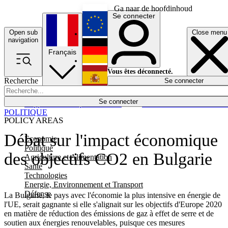
Ga naar de hoofdinhoud
Se connecter
Open sub
Close menu
English
navigation
Français
Deutsch
Vous êtes déconnecté.
Recherche
Se connecter
Español
Lumières éteintes
Se connecter
Rapporteur
Politique
Économie
Newsletters
Evénements
Em
POLITIQUE
POLICY AREAS
Débat sur l'impact économique
Economie
Politique
des objectifs CO2 en Bulgarie
Agriculture et Alimentation
Santé
Technologies
Energie, Environnement et Transport
Défense
La Bulgarie, le pays avec l'économie la plus intensive en énergie de
l'UE, serait gagnante si elle s'alignait sur les objectifs d'Europe 2020
en matière de réduction des émissions de gaz à effet de serre et de
soutien aux énergies renouvelables, puisque ces mesures