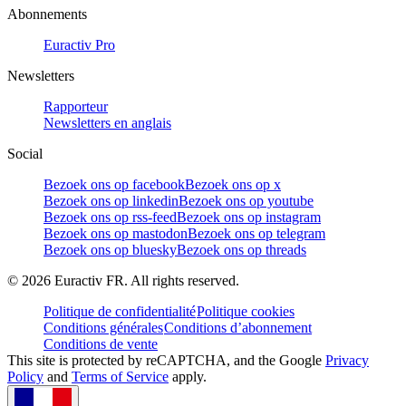
Abonnements
Euractiv Pro
Newsletters
Rapporteur
Newsletters en anglais
Social
Bezoek ons op facebook
Bezoek ons op x
Bezoek ons op linkedin
Bezoek ons op youtube
Bezoek ons op rss-feed
Bezoek ons op instagram
Bezoek ons op mastodon
Bezoek ons op telegram
Bezoek ons op bluesky
Bezoek ons op threads
©
2026
Euractiv FR. All rights reserved.
Politique de confidentialité
Politique cookies
Conditions générales
Conditions d’abonnement
Conditions de vente
This site is protected by reCAPTCHA, and the Google
Privacy
Policy
and
Terms of Service
apply.