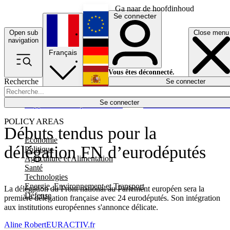
Ga naar de hoofdinhoud
Se connecter
Open sub
Close menu
English
navigation
Français
Deutsch
Vous êtes déconnecté.
Recherche
Se connecter
Español
Lumières éteintes
Se connecter
Rapporteur
Politique
Économie
Newsletters
Evénements
Em
POLICY AREAS
Débuts tendus pour la
Economie
délégation FN d’eurodéputés
Politique
Agriculture et Alimentation
Santé
Technologies
Energie, Environnement et Transport
La délégation du Front national au Parlement européen sera la
Défense
première délégation française avec 24 eurodéputés. Son intégration
aux institutions européennes s'annonce délicate.
Aline Robert
EURACTIV.fr