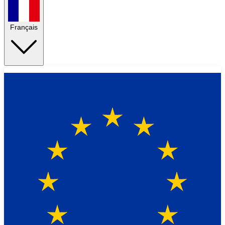
Français