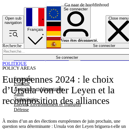
Ga naar de hoofdinhoud
Se connecter
Open sub
Close menu
English
navigation
Français
Deutsch
Vous êtes déconnecté.
Recherche
Se connecter
Español
Lumières éteintes
Se connecter
Rapporteur
Politique
Économie
Newsletters
Evénements
Em
POLITIQUE
POLICY AREAS
Européennes 2024 : le choix
Economie
Politique
d’Ursula von der Leyen et la
Agriculture et Alimentation
Santé
recomposition des alliances
Technologies
Energie, Environnement et Transport
Défense
À moins d’un an des élections européennes de juin prochain, une
question sera déterminante : Ursula von der Leyen briguera-t-elle un