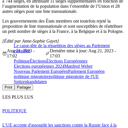
à 744 sièges, en attribuant 11 sièges supplémentaires en fonction de
l’augmentation de la population dans l’ensemble de l’Union et 28
autres sièges pour une liste transnationale.
Les gouvernements des États membres ont toutefois rejeté la
proposition de liste transnationale et sont susceptibles de réattribuer
un petit nombre de sièges à la France, à la Belgique et à la Pologne.
[Édité par Anne-Sophie Gayet]
Le casse-tête de la répartition des sièges au Parlement
Aug 21, 2023 -
européen
Dernière mise à jour: Aug 21, 2023 -
17:02
17:03
Politique
Élections
Élections Européennes
Elections européennes 2024
Manfred Weber
Nouveau Parlement Européen
Parlement Européen
politique migratoire
politique migratoire de l'UE
Spitzenkandidaten
Print
Partager
LES PLUS LUS
POLITIQUE
L'UE accepte d'assouplir les sanctions contre la Russie face à la