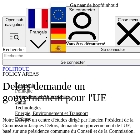
Ga naar de hoofdinhoud
Se connecter
Open sub
Close menu
English
navigation
Français
Deutsch
Vous êtes déconnecté.
Recherche
Se connecter
Español
Lumières éteintes
Se connecter
Rapporteur
Politique
Économie
Newsletters
Evénements
Em
POLITIQUE
POLICY AREAS
Delors demande un
Economie
Politique
gouvernement pour l'UE
Agriculture et Alimentation
Santé
Technologies
Energie, Environnement et Transport
Défense
Notre Europe, un centre d'études dirigé par l'ancien Président de la
Commission Jacques Delors, demande un gouvernement de l'UE,
basé sur une présidence commune du Conseil et de la Commission.