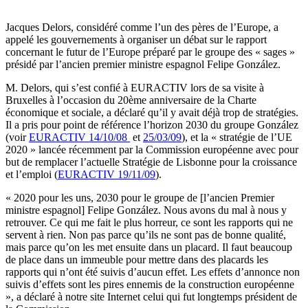
Jacques Delors, considéré comme l’un des pères de l’Europe, a
appelé les gouvernements à organiser un débat sur le rapport
concernant le futur de l’Europe préparé par le groupe des « sages »
présidé par l’ancien premier ministre espagnol Felipe González.
M. Delors, qui s’est confié à EURACTIV lors de sa visite à
Bruxelles à l’occasion du 20ème anniversaire de la Charte
économique et sociale, a déclaré qu’il y avait déjà trop de stratégies.
Il a pris pour point de référence l’horizon 2030 du groupe González
(voir
EURACTIV 14/10/08
et
25/03/09
), et la « stratégie de l’UE
2020 » lancée récemment par la Commission européenne avec pour
but de remplacer l’actuelle Stratégie de Lisbonne pour la croissance
et l’emploi (
EURACTIV 19/11/09
).
« 2020 pour les uns, 2030 pour le groupe de [l’ancien Premier
ministre espagnol] Felipe González. Nous avons du mal à nous y
retrouver. Ce qui me fait le plus horreur, ce sont les rapports qui ne
servent à rien. Non pas parce qu’ils ne sont pas de bonne qualité,
mais parce qu’on les met ensuite dans un placard. Il faut beaucoup
de place dans un immeuble pour mettre dans des placards les
rapports qui n’ont été suivis d’aucun effet. Les effets d’annonce non
suivis d’effets sont les pires ennemis de la construction européenne
», a déclaré à notre site Internet celui qui fut longtemps président de