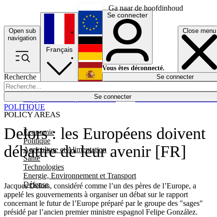
Ga naar de hoofdinhoud
Se connecter
Open sub
Close menu
English
navigation
Français
Deutsch
Vous êtes déconnecté.
Recherche
Se connecter
Español
Lumières éteintes
Se connecter
Rapporteur
Politique
Économie
Newsletters
Evénements
Em
POLITIQUE
POLICY AREAS
Delors : les Européens doivent
Economie
Politique
débattre de leur avenir [FR]
Agriculture et Alimentation
Santé
Technologies
Energie, Environnement et Transport
Défense
Jacques Delors, considéré comme l’un des pères de l’Europe, a
appelé les gouvernements à organiser un débat sur le rapport
concernant le futur de l’Europe préparé par le groupe des "sages"
présidé par l’ancien premier ministre espagnol Felipe González.