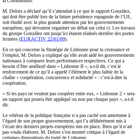
la Commission.
M. Delors a déclaré qu’il s’attendait à ce que le rapport González,
qui doit être publié lors de la future présidence espagnole de l’UE,
soit étudié avec la plus grande attention par les gouvernements
européens, qui devraient organiser un débat sur celui ci. Les travaux
du groupe González ont jusqu’ici étaient réalisés derrière des portes
fermées (
EURACTIV 22/01/09
).
En ce qui concerne la Stratégie de Lisbonne pour la croissance et
l’emploi, M. Delors a expliqué qu’elle avait aidé les gouvernements
nationaux à comparer leurs performances respectives. Ce qui a
besoin d’être amélioré dans « Lisbonne II », a-t-il dit, c’est le
renforcement de ce qu’il a appelé l’élément le plus faible de la
chaîne « coopération, concurrence et solidarité » : c’est-à-dire la
coopération.
« Si les pays ne veulent pas coopérer entre eux, « Lisbonne 2 » sera
un rapport qui pourra être appliqué ou non par chaque pays », a-t-il
dit.
Le vétéran de la politique française n’a pas caché son amertume à
l’égard de son propre gouvernement, qui l’a délibérément mis à
l’écart des derniers projets européens mis en place. Bien qu’il n’ait
pas voulu élaborer, M. Delors s’est montré critique à l’égard de
certaines dispositions du traité de Lisbonne.