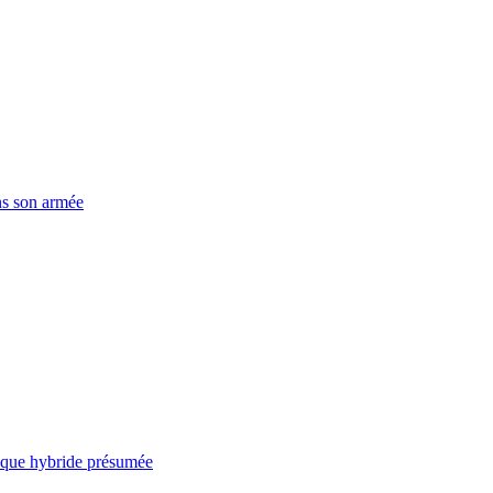
ns son armée
taque hybride présumée