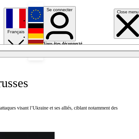
Se connecter
Close menu
English
Français
Deutsch
Vous êtes déconnecté.
Se connecter
Español
Lumières éteintes
russes
aques visant l’Ukraine et ses alliés, ciblant notamment des