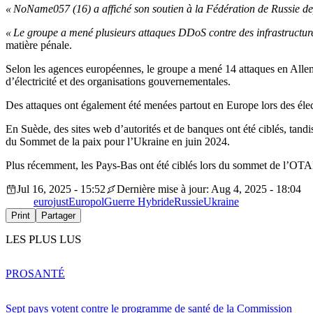
« NoName057 (16) a affiché son soutien à la Fédération de Russie dep
« Le groupe a mené plusieurs attaques DDoS contre des infrastructure
matière pénale.
Selon les agences européennes, le groupe a mené 14 attaques en Allema
d’électricité et des organisations gouvernementales.
Des attaques ont également été menées partout en Europe lors des éle
En Suède, des sites web d’autorités et de banques ont été ciblés, tand
du Sommet de la paix pour l’Ukraine en juin 2024.
Plus récemment, les Pays-Bas ont été ciblés lors du sommet de l’OTA
Jul 16, 2025 - 15:52
Dernière mise à jour: Aug 4, 2025 - 18:04
eurojust
Europol
Guerre Hybride
Russie
Ukraine
Print
Partager
LES PLUS LUS
PRO
SANTÉ
Sept pays votent contre le programme de santé de la Commission