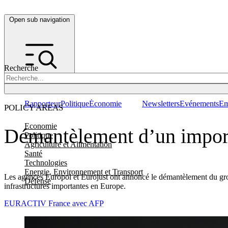
Open sub navigation
Recherche
Rapporteur
Politique
Économie
Newsletters
Evénements
Em
POLICY AREAS
Economie
Démantèlement d’un import
Politique
Agriculture et Alimentation
Santé
Technologies
Energie, Environnement et Transport
Les agences Europol et Eurojust ont annoncé le démantèlement du grou
Défense
infrastructures importantes en Europe.
EURACTIV France avec AFP