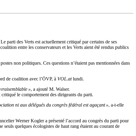
Le parti des Verts est actuellement critiqué par certains de ses
alition entre les conservateurs et les Verts aient été rendus publics
 postes non politiques. Ces questions n’étaient pas mentionnées dans
cord de coalition avec l’ÖVP, à
VOL.at
lundi.
nvraisemblable »
, a ajouté M. Walser.
 critiqué le comportement des dirigeants du parti.
gociation ni aux délégués du congrès fédéral est agaçant »
, a-t-elle
chancelier Werner Kogler a présenté l’accord au congrès du parti pour
e seuls quelques écologistes de haut rang étaient au courant de