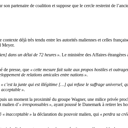
 sur son partenaire de coalition et suppose que le cercle restreint de l’a
 contexte déjà très tendu entre les autorités maliennes et celles français
l Meyer.
alien] dans un délai de 72 heures »
. Le ministère des Affaires étrangères a
é de presse, que
« cette mesure fait suite aux propos hostiles et outrag
eloppement de relations amicales entre nations »
.
e
« c’est la junte qui est illégitime […] qui refuse le suffrage universel, 
s acceptable »
.
uis un moment la proximité du groupe Wagner, une milice privée proche 
t malien d’
« irresponsables »
, ayant poussé le Danemark à retirer les 
ré
« inacceptable »
la déclaration du pouvoir malien, qui
« perdra sa créd