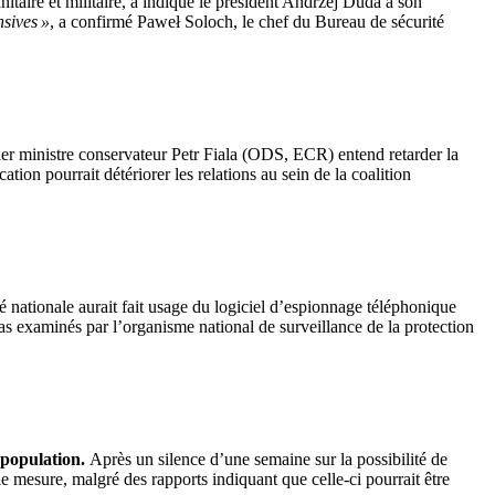
taire et militaire, a indiqué le président
Andrzej Duda
à son
nsives »
, a confirmé
Paweł Soloch
, le chef du
Bureau
de sécurité
ier ministre conservateur
Petr Fiala
(
ODS, ECR
) entend retarder la
fication pourrait détériorer les relations au sein de la coalition
é nationale aurait fait usage du logiciel d’espionnage téléphonique
as examinés par l’organisme national de surveillance de la protection
 population.
Après un silence d’une semaine sur la possibilité de
le mesure, malgré des rapports indiquant que celle-ci pourrait être