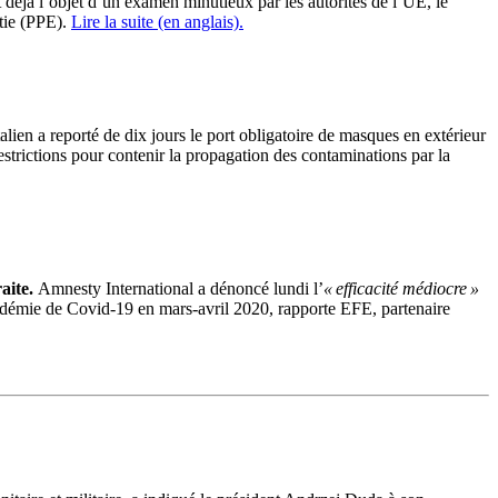
it déjà l’objet d’un examen minutieux par les autorités de l’UE, le
tie (PPE).
Lire la suite (en anglais).
lien a reporté de dix jours le port obligatoire de masques en extérieur
restrictions pour contenir la propagation des contaminations par la
raite.
Amnesty International a dénoncé lundi l’
« efficacité médiocre »
andémie de
Covid-19
en mars-avril 2020, rapporte
EFE
, partenaire