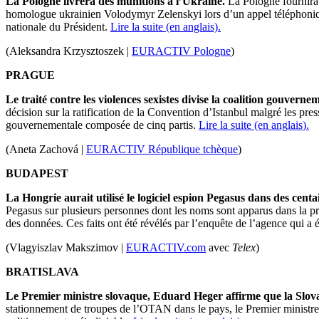
La Pologne livrera des munitions à l’Ukraine.
La Pologne fournira
homologue ukrainien
Volodymyr Zelenskyi
lors d’un appel téléphoni
nationale du
Président
.
Lire la suite (en anglais).
(Aleksandra Krzysztoszek |
EURACTIV Pologne
)
PRAGUE
Le traité contre les violences
sexistes
divise la coalition gouverne
décision sur la ratification de la Convention d’Istanbul malgré les pres
gouvernementale composée de cinq partis.
Lire la suite (en anglais
).
(Aneta Zachová |
EURACTIV République tchèque
)
BUDAPEST
La Hongrie aurait utilisé le logiciel espion Pegasus dans des cen
Pegasus sur plusieurs personnes dont les noms sont apparus dans la pr
des données.
Ces faits ont été révélés par l’enquête de l’agence qui a
(Vlagyiszlav Makszimov |
EURACTIV.com
avec
Telex
)
BRATISLAVA
Le Premier ministre slovaque,
Eduard Heger
affirme que la Slov
stationnement de troupes de l’OTAN dans le pays, le Premier ministr