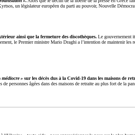
rbanisation »
.
Alors que le déclin de la liberté de la presse en Grèce fa
Kyrtsos, un législateur européen du parti au pouvoir, Nouvelle Démocra
xtérieur ainsi que la fermeture des discothèques.
Le gouvernement ita
ement, le Premier ministre Mario
Draghi
a l’intention de maintenir les 
« médiocre »
sur les décès dus à la
Covid-19
dans les maisons de ret
ès de personnes âgées dans des maisons de retraite au plus fort de la p