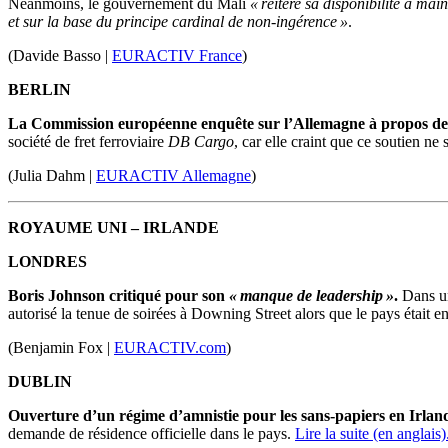
Néanmoins, le gouvernement du Mali
« réitère sa disponibilité à ma
et sur la base du principe cardinal de non-ingérence »
.
(Davide Basso |
EURACTIV France
)
BERLIN
La Commission européenne enquête sur l’Allemagne à propos de 
société de fret ferroviaire
DB Cargo
, car elle craint que ce soutien n
(Julia Dahm |
EURACTIV Allemagne
)
ROYAUME UNI
–
IRLANDE
LONDRES
Boris Johnson critiqué pour son
« manque de leadership »
.
Dans un
autorisé la tenue de
soirées
à
Downing Street
alors que le pays était 
(Benjamin Fox |
EURACTIV.com
)
DUBLIN
Ouverture d’un régime d’
amnistie
pour les sans-papiers en Irlan
demande de résidence officielle dans le pays.
Lire la suite (en anglais)