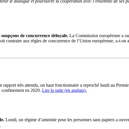
intenir le dialogue et poursuivre la coopération avec l’ensemble de ses 
soupçons de concurrence déloyale.
La Commission européenne a ouver
e soit contraire aux règles de concurrence de l’Union européenne, a-t-on
 rapport très attendu, un haut fonctionnaire a reproché lundi au Premi
en confinement en 2020.
Lire la suite (en anglais).
de.
Lundi, un régime d’
amnistie
pour les personnes sans
papiers
a ouver
.