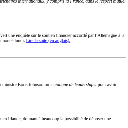
partenaires internationaux, y compris la France, dans le respect mutuel
t une enquête sur le soutien financier accordé par l’Allemagne à la
 annoncé lundi.
Lire la suite (en anglais).
er ministre Boris Johnson un
« manque de leadership »
pour avoir
t en Irlande, donnant à beaucoup la possibilité de déposer une