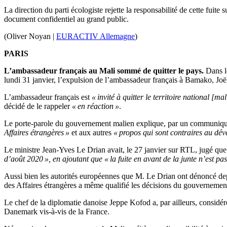
La direction du parti écologiste rejette la responsabilité de cette fuite
document confidentiel au grand public.
(Oliver Noyan |
EURACTIV Allemagne
)
PARIS
L’ambassadeur français au Mali sommé de quitter le pays.
Dans le
lundi 31 janvier, l’expulsion de l’ambassadeur français à Bamako, Joë
L’ambassadeur français est
« invité à quitter le territoire national [m
décidé de le rappeler
« en réaction »
.
Le porte-parole du gouvernement malien explique, par un communiqu
Affaires étrangères »
et aux autres
« propos qui sont contraires au dév
Le ministre Jean-Yves Le Drian avait, le 27 janvier sur RTL, jugé qu
d’août 2020 », en ajoutant que « la fuite en avant de la junte n’est pa
Aussi bien les autorités européennes que M. Le Drian ont dénoncé dep
des Affaires étrangères a même qualifié les décisions du gouvernemen
Le chef de la diplomatie danoise Jeppe Kofod a, par ailleurs, considé
Danemark vis-à-vis de la France.