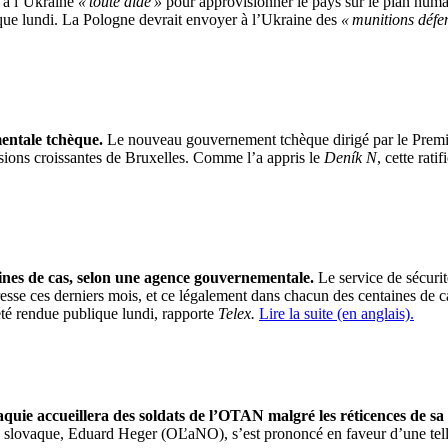
 à l’Ukraine
« toute aide »
pour approvisionner le pays sur le plan humani
que lundi.
La Pologne devrait envoyer à l’Ukraine des
« munitions défe
mentale
tchèque
.
Le nouveau gouvernement
tchèque
dirigé par le Prem
sions croissantes de Bruxelles.
Comme l’a appris le
Deník N
, cette rati
taines de cas, selon une agence gouvernementale.
Le service de sécurit
esse ces derniers mois, et ce légalement dans
chacun
des centaines de c
 été rendue publique lundi, rapporte
Telex
.
Lire la suite (en anglais).
aquie accueillera des soldats de l’OTAN malgré les réticences de sa
e slovaque,
Eduard Heger
(
OĽaNO
), s’est prononcé en faveur d’une tel