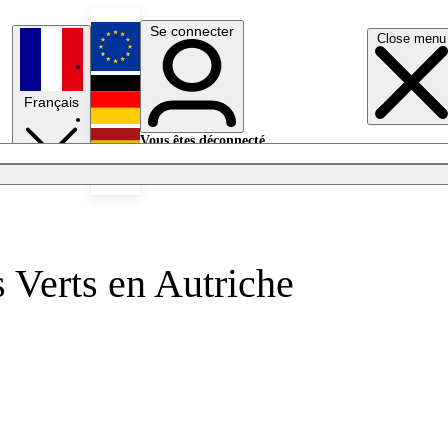
Se connecter
Close menu
English
Français
Deutsch
Vous êtes déconnecté.
Se connecter
Español
Lumières éteintes
s Verts en Autriche