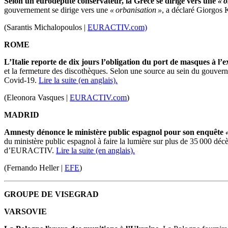
Selon un eurodéputé conservateur, la Grèce se dirige vers une
« o
gouvernement se dirige vers une
« orbanisation »
, a déclaré Giorgos 
(Sarantis Michalopoulos |
EURACTIV.com)
ROME
L’Italie reporte de dix jours l’obligation du port de masques à l’e
et la fermeture des discothèques.
Selon une source au sein du gouvern
Covid-19
.
Lire la suite (en anglais).
(Eleonora Vasques |
EURACTIV.com
)
MADRID
Amnesty
dénonce le ministère public espagnol pour son enquête
du ministère public espagnol à faire la lumière sur plus de 35 000 déc
d’
EURACTIV
.
Lire la suite (en anglais).
(Fernando Heller |
EFE
)
GROUPE DE VISEGRAD
VARSOVIE