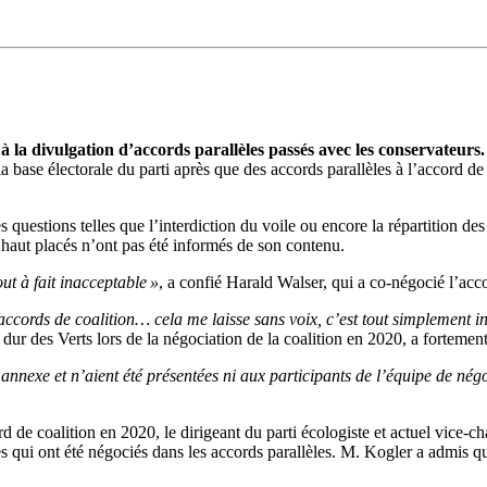
 à la divulgation d’accords parallèles passés avec les conservateurs.
ase électorale du parti après que des accords parallèles à l’accord de co
uestions telles que l’interdiction du voile ou encore la répartition des
s haut placés n’ont pas été informés de son contenu.
t à fait inacceptable »
, a confié Harald Walser, qui a co-négocié l’ac
accords de coalition… cela me laisse sans voix, c’est tout simplement i
dur des Verts lors de la négociation de la coalition en 2020, a fortement
t annexe et n’aient été présentées ni aux participants de l’équipe de né
rd de coalition en 2020, le dirigeant du parti écologiste et actuel vice-
qui ont été négociés dans les accords parallèles. M. Kogler a admis qu