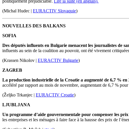
politiquement préjudiciable.
Lire la suite (en anglais).
(Michal Hudec |
EURACTIV Slovaquie
)
NOUVELLES DES BALKANS
SOFIA
Des députés influents en Bulgarie menacent les journalistes de san
influents
au
sein
de la coalition au pouvoir, ont été vivement critiquée
(Krassen Nikolov |
EURACTIV Bulgarie
)
ZAGREB
La production industrielle de la Croatie a augmenté de 6,7 % en 
accéléré par rapport au mois de novembre, augmentant de 6,7 % pour 
(Željko Trkanjec |
EURACTIV Croatie
)
LJUBLJANA
Un programme d’aide gouvernementale pour
compenser
les prix
les entreprises et les ménages à faire face à la hausse des prix de l’éne