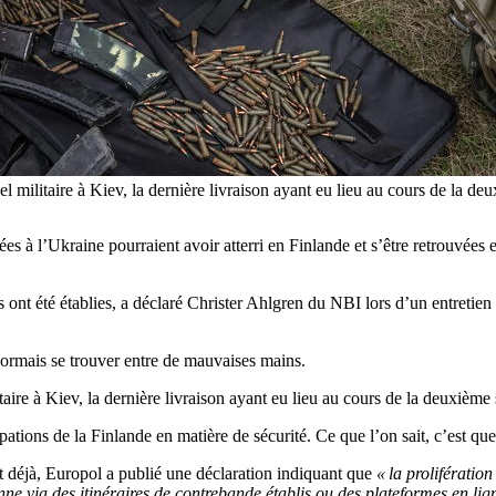
riel militaire à Kiev, la dernière livraison ayant eu lieu au cours d
es à l’Ukraine pourraient avoir atterri en Finlande et s’être retrouvée
 ont été établies, a déclaré Christer Ahlgren du NBI lors d’un entretien
ormais se trouver entre de mauvaises mains.
taire à Kiev, la dernière livraison ayant eu lieu au cours de la deuxièm
pations de la Finlande en matière de sécurité. Ce que l’on sait, c’est q
et déjà, Europol a publié une déclaration indiquant que
« la prolifératio
e via des itinéraires de contrebande établis ou des plateformes en lig