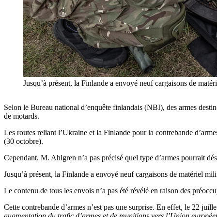
Jusqu’à présent, la Finlande a envoyé neuf cargaisons de maté
Selon le Bureau national d’enquête finlandais (NBI), des armes destiné
de motards.
Les routes reliant l’Ukraine et la Finlande pour la contrebande d’armes
(30 octobre).
Cependant, M. Ahlgren n’a pas précisé quel type d’armes pourrait dés
Jusqu’à présent, la Finlande a envoyé neuf cargaisons de matériel mili
Le contenu de tous les envois n’a pas été révélé en raison des préoccu
Cette contrebande d’armes n’est pas une surprise. En effet, le 22 juill
augmentation du trafic d’armes et de munitions vers l’Union européenn