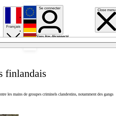
Se connecter
Close menu
English
Français
Deutsch
Vous êtes déconnecté.
Se connecter
Español
Lumières éteintes
 finlandais
s entre les mains de groupes criminels clandestins, notamment des gangs