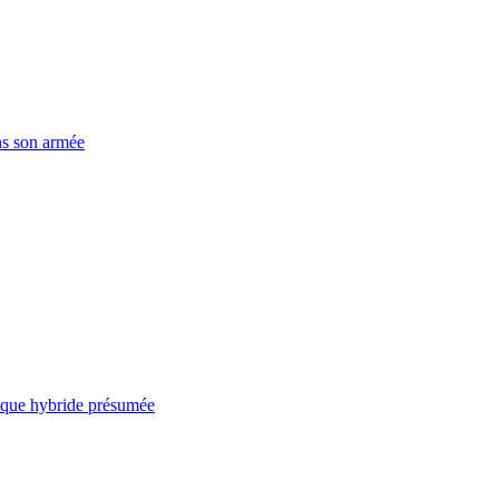
ns son armée
taque hybride présumée