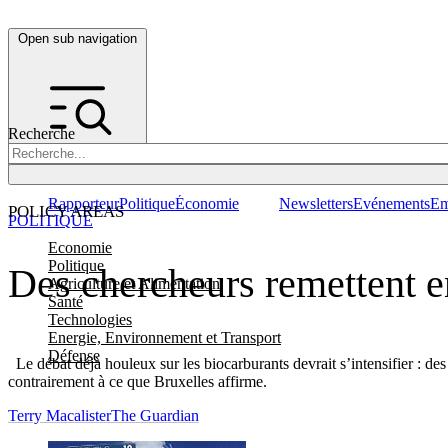
Open sub navigation
Recherche
Rapporteur
Politique
Économie
Newsletters
Evénements
Em
POLICY AREAS
POLITIQUE
Economie
Politique
Des chercheurs remettent en
Agriculture et Alimentation
Santé
Technologies
Energie, Environnement et Transport
Défense
Le débat déjà houleux sur les biocarburants devrait s’intensifier : de
contrairement à ce que Bruxelles affirme.
Terry Macalister
The Guardian