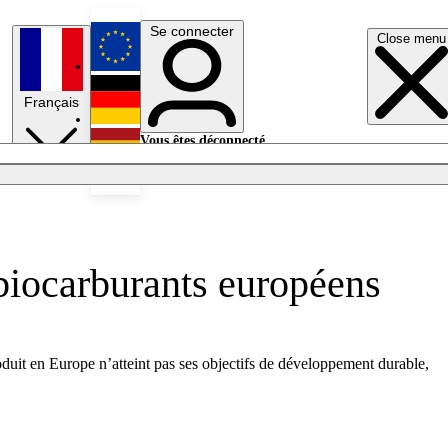
Se connecter
Close menu
English
Français
Deutsch
Vous êtes déconnecté.
Se connecter
Español
Lumières éteintes
 biocarburants européens
oduit en Europe n’atteint pas ses objectifs de développement durable,