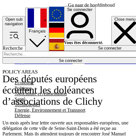
Ga naar de hoofdinhoud
Se connecter
Open sub
Close menu
English
navigation
Français
Deutsch
Vous êtes déconnecté.
Recherche
Se connecter
Español
Lumières éteintes
Se connecter
Rapporteur
Politique
Économie
Newsletters
Evénements
Em
POLICY AREAS
Des députés européens
Economie
écoutent les doléances
Politique
Agriculture et Alimentation
d’associations de Clichy
Santé
Technologies
Energie, Environnement et Transport
Défense
Un mois après leur lettre ouverte aux responsables européens, une
délégation de cette ville de Seine-Saint-Denis a été reçue au
Parlement. Mais ils attendent toujours de rencontrer José Manuel