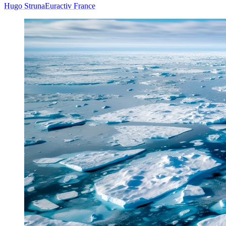
Hugo Struna
Euractiv France