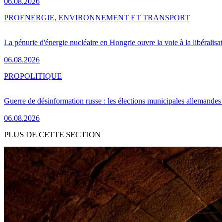
06.08.2026
PRO
ENERGIE, ENVIRONNEMENT ET TRANSPORT
La pénurie d'énergie nucléaire en Hongrie ouvre la voie à la libéralis
06.08.2026
PRO
POLITIQUE
Guerre de désinformation russe : les élections municipales allemandes 
06.08.2026
PLUS DE CETTE SECTION