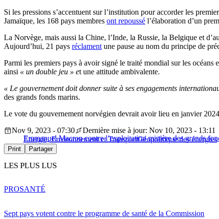
Si les pressions s’accentuent sur l’institution pour accorder les premi
Jamaïque, les 168 pays membres
ont repoussé
l’élaboration d’un prem
La Norvège, mais aussi la Chine, l’Inde, la Russie, la Belgique et d’au
Aujourd’hui, 21 pays
réclament
une pause au nom du principe de préca
Parmi les premiers pays à avoir signé le traité mondial sur les océan
ainsi
« un double jeu » e
t une attitude ambivalente.
« Le gouvernement doit donner suite à ses engagements internationaux
des grands fonds marins.
Le vote du gouvernement norvégien devrait avoir lieu en janvier 2024
Nov 9, 2023 - 07:30
Dernière mise à jour: Nov 10, 2023 - 13:11
Emmanuel Macron contre l’exploitation minière des grands fon
Energie, Environnement et Transport
Géopolitique des énergies
Print
Partager
LES PLUS LUS
PRO
SANTÉ
Sept pays votent contre le programme de santé de la Commission