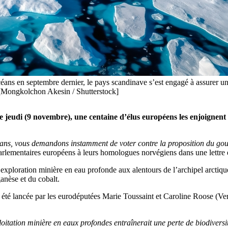
 océans en septembre dernier, le pays scandinave s’est engagé à assurer
. [Mongkolchon Akesin / Shutterstock]
 jeudi (9 novembre), une centaine d’élus européens les enjoignent 
ans, vous demandons instamment de voter contre la proposition du gouv
parlementaires européens à leurs homologues norvégiens dans une lettr
l’exploration minière en eau profonde aux alentours de l’archipel arcti
nèse et du cobalt.
 a été lancée par les eurodéputées Marie Toussaint et Caroline Roose (Vert
ploitation minière en eaux profondes entraînerait une perte de biodiversi