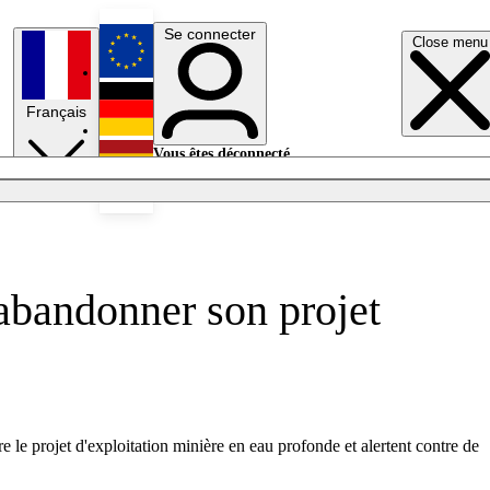
Se connecter
Close menu
English
Français
Deutsch
Vous êtes déconnecté.
Se connecter
Español
Lumières éteintes
abandonner son projet
 le projet d'exploitation minière en eau profonde et alertent contre de