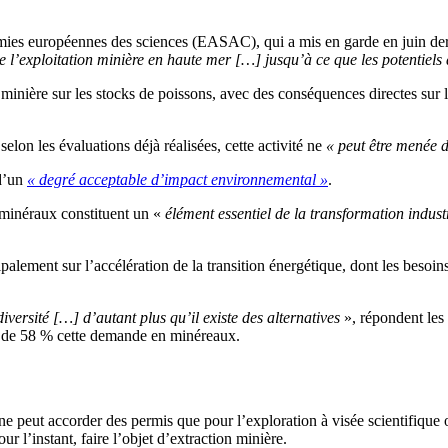
démies européennes des sciences (EASAC), qui a mis en garde en juin de
 de l’exploitation minière en haute mer […] jusqu’à ce que les potentiel
vité minière sur les stocks de poissons, avec des conséquences directes sur
on les évaluations déjà réalisées, cette activité ne
« peut être menée 
 d’un
« degré acceptable d’impact environnemental »
.
 minéraux constituent un «
élément essentiel de la transformation industr
lement sur l’accélération de la transition énergétique, dont les besoins
diversité […] d’autant plus qu’il existe des alternatives
», répondent les
re de 58 % cette demande en minéreaux.
ne peut accorder des permis que pour l’exploration à visée scientifique
l’instant, faire l’objet d’extraction minière.