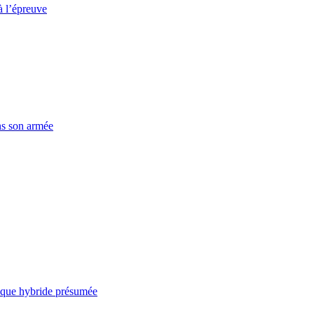
à l’épreuve
ns son armée
taque hybride présumée