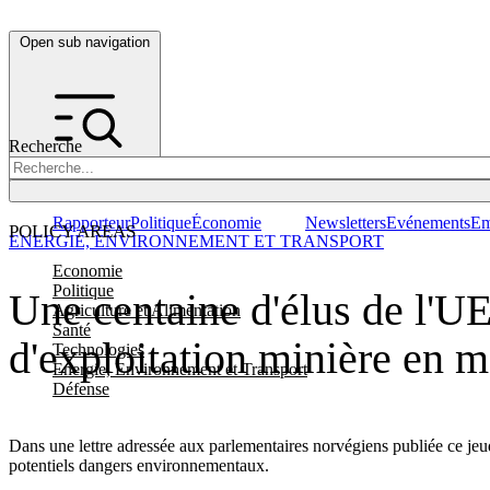
Open sub navigation
Recherche
Rapporteur
Politique
Économie
Newsletters
Evénements
Em
POLICY AREAS
ENERGIE, ENVIRONNEMENT ET TRANSPORT
Economie
Politique
Une centaine d'élus de l'U
Agriculture et Alimentation
Santé
d'exploitation minière en m
Technologies
Energie, Environnement et Transport
Défense
Dans une lettre adressée aux parlementaires norvégiens publiée ce jeud
potentiels dangers environnementaux.