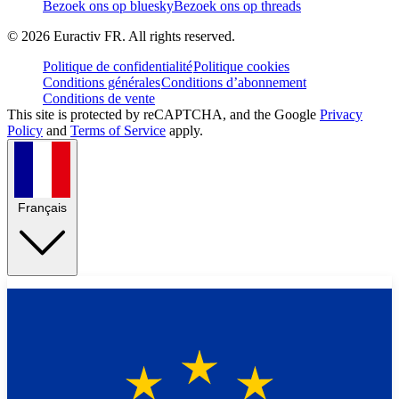
Bezoek ons op bluesky
Bezoek ons op threads
©
2026
Euractiv FR. All rights reserved.
Politique de confidentialité
Politique cookies
Conditions générales
Conditions d’abonnement
Conditions de vente
This site is protected by reCAPTCHA, and the Google
Privacy
Policy
and
Terms of Service
apply.
Français