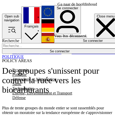
Ga naar de hoofdinhoud
Se connecter
Open sub
Close menu
English
navigation
Français
Deutsch
Vous êtes déconnecté.
Recherche
Se connecter
Español
Lumières éteintes
Se connecter
Rapporteur
Politique
Économie
Newsletters
Evénements
Em
POLITIQUE
POLICY AREAS
Des groupes s'unissent pour
Economie
Politique
contrer la ruée vers les
Agriculture et Alimentation
Santé
biocarburants
Technologies
Energie, Environnement et Transport
Défense
Plus de trente groupes du monde entier se sont rassemblés pour
obtenir un moratoire sur la tendance européenne de s'approvisionner