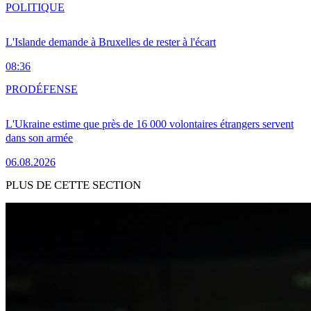
POLITIQUE
L'Islande demande à Bruxelles de rester à l'écart
08:36
PRO
DÉFENSE
L'Ukraine estime que près de 16 000 volontaires étrangers servent
dans son armée
06.08.2026
PLUS DE CETTE SECTION