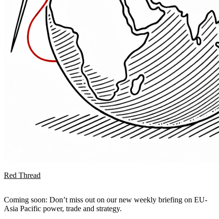
Red Thread
Coming soon: Don’t miss out on our new weekly briefing on EU-
Asia Pacific power, trade and strategy.