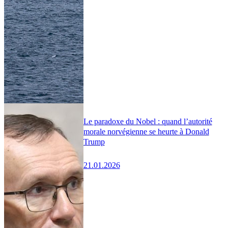
Le paradoxe du Nobel : quand l’autorité
morale norvégienne se heurte à Donald
Trump
21.01.2026