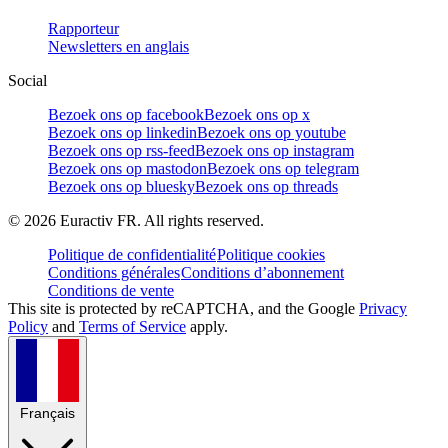
Rapporteur
Newsletters en anglais
Social
Bezoek ons op facebook
Bezoek ons op x
Bezoek ons op linkedin
Bezoek ons op youtube
Bezoek ons op rss-feed
Bezoek ons op instagram
Bezoek ons op mastodon
Bezoek ons op telegram
Bezoek ons op bluesky
Bezoek ons op threads
©
2026
Euractiv FR. All rights reserved.
Politique de confidentialité
Politique cookies
Conditions générales
Conditions d’abonnement
Conditions de vente
This site is protected by reCAPTCHA, and the Google
Privacy
Policy
and
Terms of Service
apply.
Français