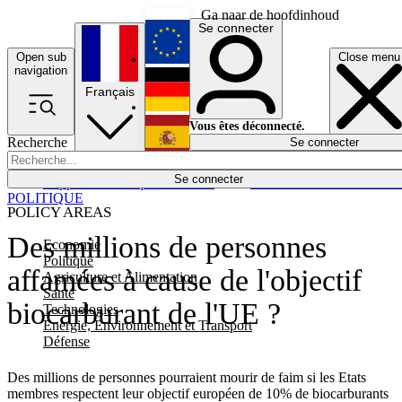
Ga naar de hoofdinhoud
Se connecter
Open sub
Close menu
English
navigation
Français
Deutsch
Vous êtes déconnecté.
Recherche
Se connecter
Español
Lumières éteintes
Se connecter
Rapporteur
Politique
Économie
Newsletters
Evénements
Em
POLITIQUE
POLICY AREAS
Des millions de personnes
Economie
Politique
affamées à cause de l'objectif
Agriculture et Alimentation
Santé
biocarburant de l'UE ?
Technologies
Energie, Environnement et Transport
Défense
Des millions de personnes pourraient mourir de faim si les Etats
membres respectent leur objectif européen de 10% de biocarburants