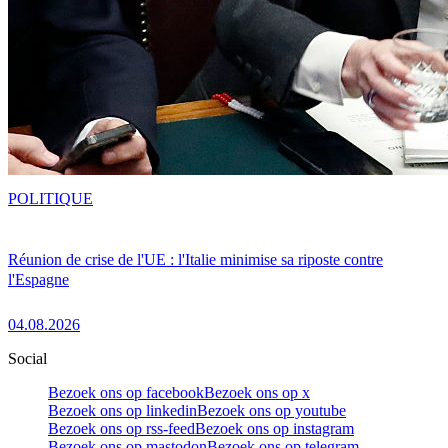
POLITIQUE
Réunion de crise de l'UE : l'Italie minimise sa riposte contre
l'Espagne
04.08.2026
Social
Bezoek ons op facebook
Bezoek ons op x
Bezoek ons op linkedin
Bezoek ons op youtube
Bezoek ons op rss-feed
Bezoek ons op instagram
Bezoek ons op mastodon
Bezoek ons op telegram