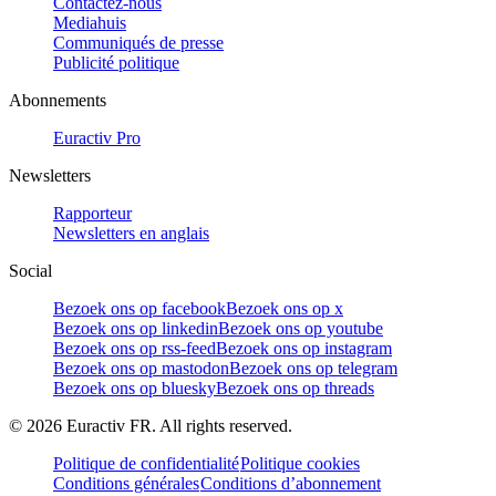
Contactez-nous
Mediahuis
Communiqués de presse
Publicité politique
Abonnements
Euractiv Pro
Newsletters
Rapporteur
Newsletters en anglais
Social
Bezoek ons op facebook
Bezoek ons op x
Bezoek ons op linkedin
Bezoek ons op youtube
Bezoek ons op rss-feed
Bezoek ons op instagram
Bezoek ons op mastodon
Bezoek ons op telegram
Bezoek ons op bluesky
Bezoek ons op threads
©
2026
Euractiv FR. All rights reserved.
Politique de confidentialité
Politique cookies
Conditions générales
Conditions d’abonnement