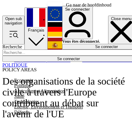
Ga naar de hoofdinhoud
Se connecter
Open sub
Close menu
English
navigation
Français
Deutsch
Vous êtes déconnecté.
Recherche
Se connecter
Español
Lumières éteintes
Se connecter
Rapporteur
Politique
Économie
Newsletters
Evénements
Em
POLITIQUE
POLICY AREAS
Des organisations de la société
Economie
Politique
civile à travers l'Europe
Agriculture et Alimentation
Santé
contribuent au débat sur
Technologies
Energie, Environnement et Transport
l'avenir de l'UE
Défense