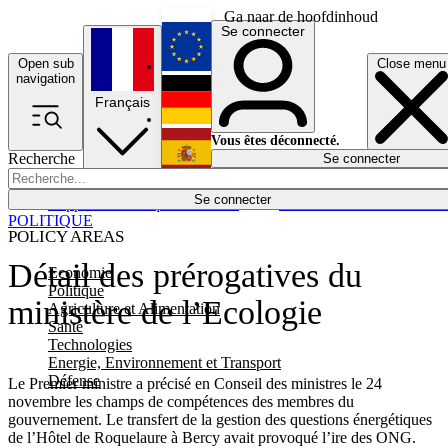
Ga naar de hoofdinhoud
Se connecter
Open sub
Close menu
English
navigation
Français
Deutsch
Vous êtes déconnecté.
Recherche
Se connecter
Español
Lumières éteintes
Se connecter
Rapporteur
Politique
Économie
Newsletters
Evénements
Em
POLITIQUE
POLICY AREAS
Détail des prérogatives du
Economie
Politique
ministère de l’Ecologie
Agriculture et Alimentation
Santé
Technologies
Energie, Environnement et Transport
Défense
Le Premier ministre a précisé en Conseil des ministres le 24
novembre les champs de compétences des membres du
gouvernement. Le transfert de la gestion des questions énergétiques
de l’Hôtel de Roquelaure à Bercy avait provoqué l’ire des ONG.