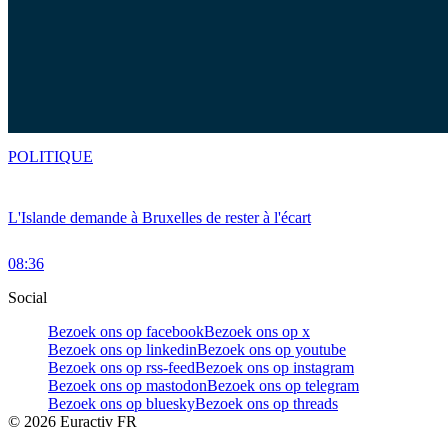
POLITIQUE
L'Islande demande à Bruxelles de rester à l'écart
08:36
Social
Bezoek ons op facebook
Bezoek ons op x
Bezoek ons op linkedin
Bezoek ons op youtube
Bezoek ons op rss-feed
Bezoek ons op instagram
Bezoek ons op mastodon
Bezoek ons op telegram
Bezoek ons op bluesky
Bezoek ons op threads
©
2026
Euractiv FR