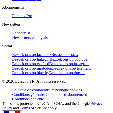
Abonnements
Euractiv Pro
Newsletters
Rapporteur
Newsletters en anglais
Social
Bezoek ons op facebook
Bezoek ons op x
Bezoek ons op linkedin
Bezoek ons op youtube
Bezoek ons op rss-feed
Bezoek ons op instagram
Bezoek ons op mastodon
Bezoek ons op telegram
Bezoek ons op bluesky
Bezoek ons op threads
©
2026
Euractiv FR. All rights reserved.
Politique de confidentialité
Politique cookies
Conditions générales
Conditions d’abonnement
Conditions de vente
This site is protected by reCAPTCHA, and the Google
Privacy
Policy
and
Terms of Service
apply.