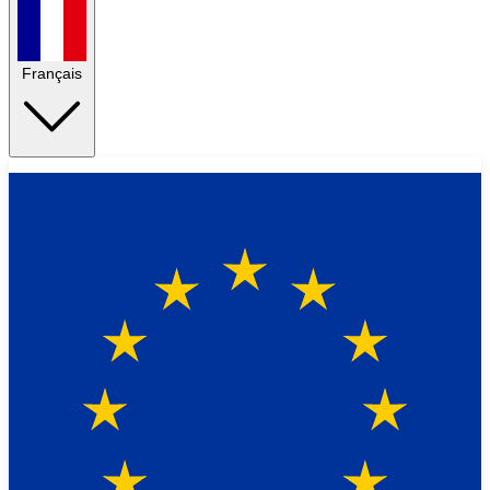
Français