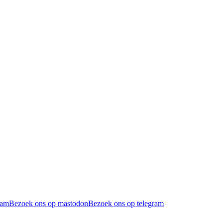
ram
Bezoek ons op mastodon
Bezoek ons op telegram