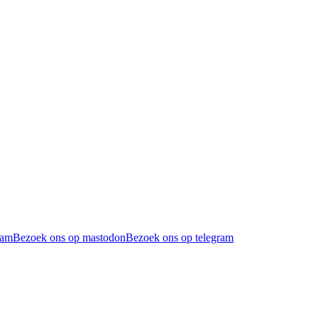
ram
Bezoek ons op mastodon
Bezoek ons op telegram