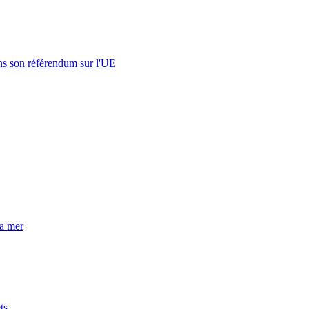
s son référendum sur l'UE
la mer
ts