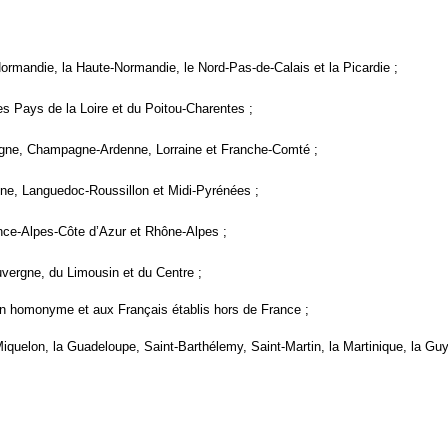
Normandie, la Haute-Normandie, le Nord-Pas-de-Calais et la
Picardie
;
es Pays de la
Loire
et du
Poitou-Charentes
;
ogne,
Champagne-Ardenne
,
Lorraine
et Franche-Comté ;
ine
,
Languedoc-Roussillon
et
Midi-Pyrénées
;
nce-Alpes-Côte
d’Azur et Rhône-Alpes ;
uvergne
, du
Limousin
et du Centre ;
gion homonyme et aux Français établis hors de France ;
Miquelon
, la
Guadeloupe
,
Saint-Barthélemy
,
Saint-Martin
, la Martinique, la Gu