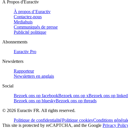
À Propos d'Euractiv
À propos d’Euractiv
Contactez-nous
Mediahuis
Communiqués de presse
Publicité politique
Abonnements
Euractiv Pro
Newsletters
Rapporteur
Newsletters en anglais
Social
Bezoek ons op facebook
Bezoek ons op x
Bezoek ons op linked
Bezoek ons op bluesky
Bezoek ons op threads
©
2026
Euractiv FR. All rights reserved.
Politique de confidentialité
Politique cookies
Conditions général
This site is protected by reCAPTCHA, and the Google
Privacy Polic