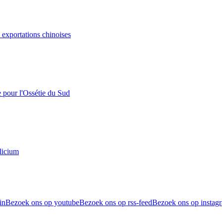
s exportations chinoises
e pour l'Ossétie du Sud
licium
in
Bezoek ons op youtube
Bezoek ons op rss-feed
Bezoek ons op instag