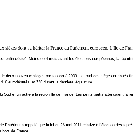
eaux sièges dont va hériter la France au Parlement européen. L'Ile de Fr
'est enfin décidé. Moins de 4 mois avant les élections européennes, la répartit
de deux nouveaux sièges par rapport à 2009. Le total des sièges attribués fin
e 410
eurodéputés
, et 736 durant la dernière législature.
du Sud et un autre à la région
Ile
de France. Les petits partis attendaient la r
e l'Intérieur a rappelé que la loi du 26 mai 2011 relative à l’élection des re
is hors de France.