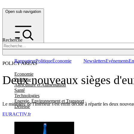
Open sub navigation
Recherche
Rapporteur
Politique
Économie
Newsletters
Evénements
Em
POLICY AREAS
Economie
Deux nouveaux sièges d'eur
Politique
Agriculture et Alimentation
Santé
Technologies
Energie, Environnement et Transport
Le ministère de l'Intérieur s'est enfin décidé à répartir les deux nouv
Défense
EURACTIV.fr