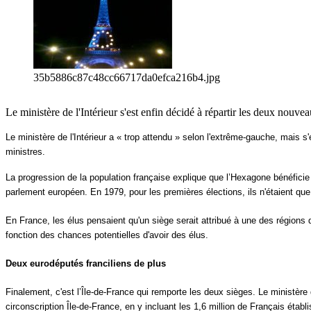
35b5886c87c48cc66717da0efca216b4.jpg
Le ministère de l'Intérieur s'est enfin décidé à répartir les deux nouv
Le ministère de l'Intérieur a « trop attendu » selon l'extrême-gauche, mais s
ministres.
La progression de la population française explique que l’Hexagone bénéficie 
parlement européen. En 1979, pour les premières élections, ils n'étaient qu
En France, les élus pensaient qu'un siège serait attribué à une des régions 
fonction des chances potentielles d'avoir des élus.
Deux
eurodéputés
franciliens
de plus
Finalement, c'est
l’Île-de-France
qui remporte les deux sièges. Le ministère d
circonscription
Île-de-France
, en y incluant les 1,6 million de Français établ