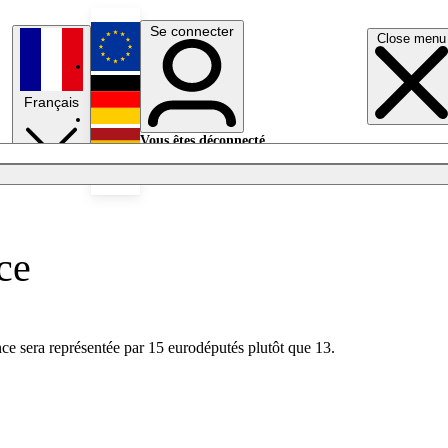
Se connecter
Close menu
English
Français
Deutsch
Vous êtes déconnecté.
Se connecter
Español
Lumières éteintes
ce
ance sera représentée par 15 eurodéputés plutôt que 13.