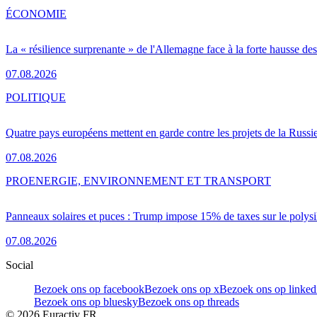
ÉCONOMIE
La « résilience surprenante » de l'Allemagne face à la forte hausse de
07.08.2026
POLITIQUE
Quatre pays européens mettent en garde contre les projets de la Russi
07.08.2026
PRO
ENERGIE, ENVIRONNEMENT ET TRANSPORT
Panneaux solaires et puces : Trump impose 15% de taxes sur le polysi
07.08.2026
Social
Bezoek ons op facebook
Bezoek ons op x
Bezoek ons op linked
Bezoek ons op bluesky
Bezoek ons op threads
©
2026
Euractiv FR