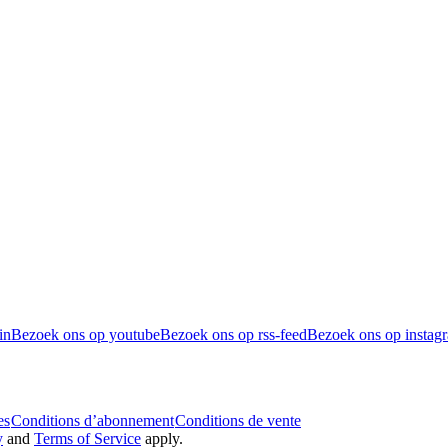
in
Bezoek ons op youtube
Bezoek ons op rss-feed
Bezoek ons op instag
es
Conditions d’abonnement
Conditions de vente
y
and
Terms of Service
apply.