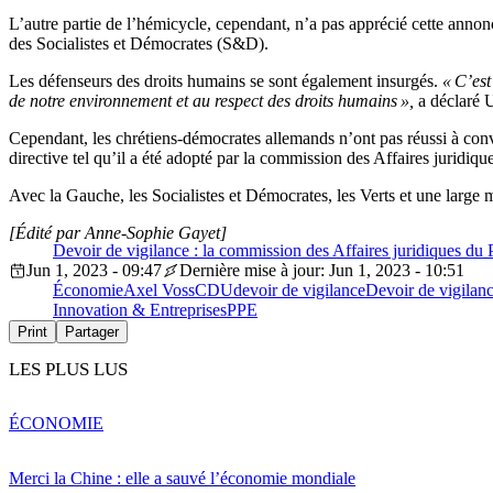
L’autre partie de l’hémicycle, cependant, n’a pas apprécié cette anno
des Socialistes et Démocrates (S&D).
Les défenseurs des droits humains se sont également insurgés.
« C’est
de notre environnement et au respect des droits humains »,
a déclaré U
Cependant, les chrétiens-démocrates allemands n’ont pas réussi à conv
directive tel qu’il a été adopté par la commission des Affaires juridique
Avec la Gauche, les Socialistes et Démocrates, les Verts et une large 
[Édité par Anne-Sophie Gayet]
Devoir de vigilance : la commission des Affaires juridiques du
Jun 1, 2023 - 09:47
Dernière mise à jour: Jun 1, 2023 - 10:51
Économie
Axel Voss
CDU
devoir de vigilance
Devoir de vigilanc
Innovation & Entreprises
PPE
Print
Partager
LES PLUS LUS
ÉCONOMIE
Merci la Chine : elle a sauvé l’économie mondiale