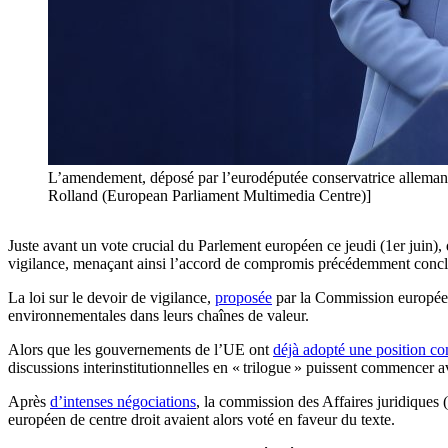
L’amendement, déposé par l’eurodéputée conservatrice allemande
Rolland (European Parliament Multimedia Centre)]
Juste avant un vote crucial du Parlement européen ce jeudi (1er juin),
vigilance, menaçant ainsi l’accord de compromis précédemment conclu
La loi sur le devoir de vigilance,
proposée
par la Commission européenn
environnementales dans leurs chaînes de valeur.
Alors que les gouvernements de l’UE ont
déjà adopté une position 
discussions interinstitutionnelles en « trilogue » puissent commencer 
Après
d’intenses négociations
, la commission des Affaires juridiques
européen de centre droit avaient alors voté en faveur du texte.