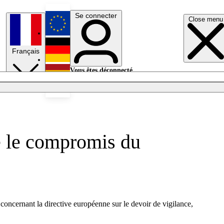
Se connecter
Close menu
English
Français
Deutsch
Vous êtes déconnecté.
Se connecter
Español
Lumières éteintes
te le compromis du
concernant la directive européenne sur le devoir de vigilance,