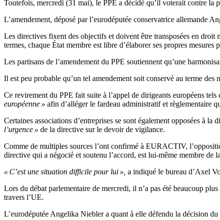
Toutefois, mercredi (31 mai), le PPE a décidé qu’il voterait contre la 
L’amendement, déposé par l’eurodéputée conservatrice allemande Angel
Les directives fixent des objectifs et doivent être transposées en droi
termes, chaque État membre est libre d’élaborer ses propres mesures pou
Les partisans de l’amendement du PPE soutiennent qu’une harmonisatio
Il est peu probable qu’un tel amendement soit conservé au terme des n
Ce revirement du PPE fait suite à l’appel de dirigeants européens tels
européenne »
afin d’alléger le fardeau administratif et règlementaire q
Certaines associations d’entreprises se sont également opposées à la 
l’urgence »
de la directive sur le devoir de vigilance.
Comme de multiples sources l’ont confirmé à EURACTIV, l’opposition 
directive qui a négocié et soutenu l’accord, est lui-même membre de 
« C’est une situation difficile pour lui »,
a indiqué le bureau d’Axel Vo
Lors du débat parlementaire de mercredi, il n’a pas été beaucoup plus p
travers l’UE.
L’eurodéputée Angelika Niebler a quant à elle défendu la décision d