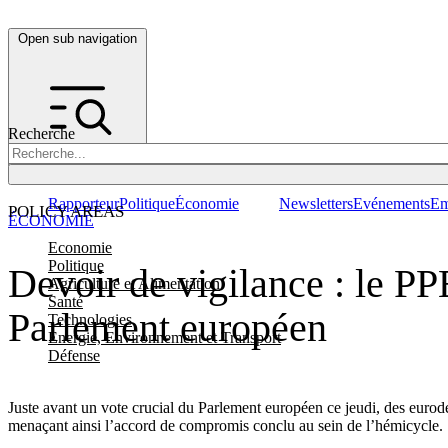
Open sub navigation
Recherche
Rapporteur
Politique
Économie
Newsletters
Evénements
Em
POLICY AREAS
ÉCONOMIE
Economie
Politique
Devoir de vigilance : le P
Agriculture et Alimentation
Santé
Parlement européen
Technologies
Energie, Environnement et Transport
Défense
Juste avant un vote crucial du Parlement européen ce jeudi, des eurodé
menaçant ainsi l’accord de compromis conclu au sein de l’hémicycle.