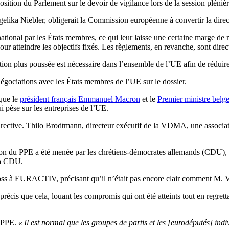
position du Parlement sur le devoir de vigilance lors de la session pléni
ika Niebler, obligerait la Commission européenne à convertir la direc
t national par les États membres, ce qui leur laisse une certaine marge 
r atteindre les objectifs fixés. Les règlements, en revanche, sont direc
n plus poussée est nécessaire dans l’ensemble de l’UE afin de réduire l
égociations avec les États membres de l’UE sur le dossier.
 que le
président français Emmanuel Macron
et le
Premier ministre bel
ui pèse sur les entreprises de l’UE.
directive. Thilo Brodtmann, directeur exécutif de la VDMA, une associa
du PPE a été menée par les chrétiens-démocrates allemands (CDU), mêm
la CDU.
ss à EURACTIV, précisant qu’il n’était pas encore clair comment M. Vo
récis que cela, louant les compromis qui ont été atteints tout en regrett
u PPE.
« Il est normal que les groupes de partis et les [eurodéputés] i