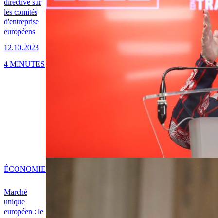
directive sur
les comités
d'entreprise
européens
12.10.2023
4 MINUTES
ÉCONOMIE
Marché
unique
européen : le