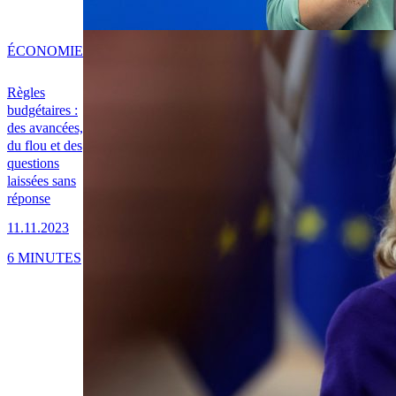
ÉCONOMIE
Règles
budgétaires :
des avancées,
du flou et des
questions
laissées sans
réponse
11.11.2023
6 MINUTES