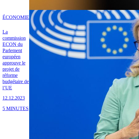
ÉCONOMIE
La
commission
ECON du
Parlement
européen
approuve le
projet de
réforme
budgétaire de
l’UE
12.12.2023
5 MINUTES