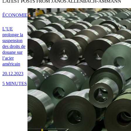
LATEST POSTS FROM JÁNOS ALLENBACH-AMMANN
ÉCONOMIE
L’UE
prolonge la
suspension
des droits de
douane sur
l’acier
américain
20.12.2023
5 MINUTES