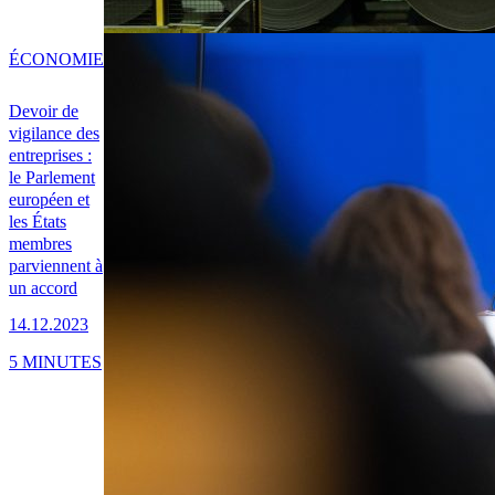
ÉCONOMIE
Devoir de
vigilance des
entreprises :
le Parlement
européen et
les États
membres
parviennent à
un accord
14.12.2023
5 MINUTES