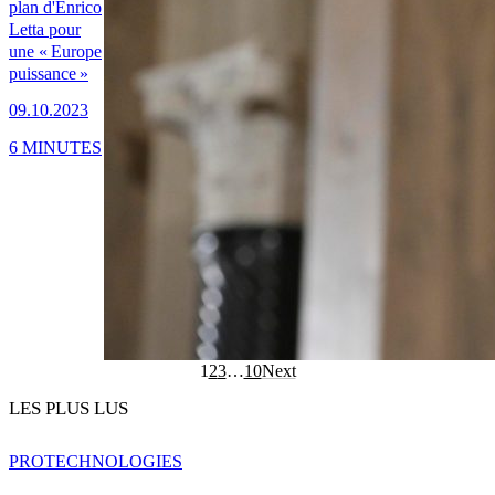
plan d'Enrico
Letta pour
une « Europe
puissance »
09.10.2023
6 MINUTES
1
2
3
…
10
Next
LES PLUS LUS
PRO
TECHNOLOGIES