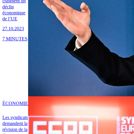
craignent un
déclin
économique
de l’UE
27.10.2023
7 MINUTES
ÉCONOMIE
Les syndicats
demandent la
révision de la