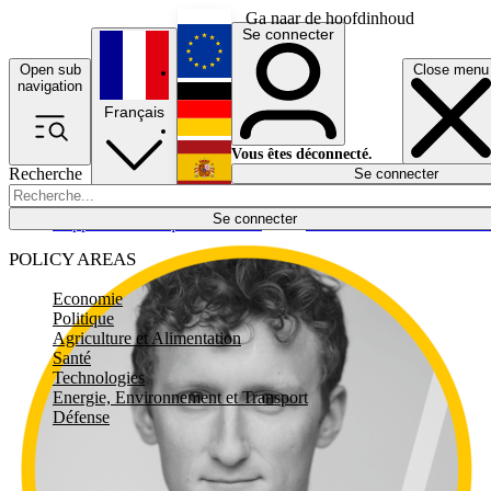
Ga naar de hoofdinhoud
Se connecter
Open sub
Close menu
English
navigation
Français
Deutsch
Vous êtes déconnecté.
Recherche
Se connecter
Español
Lumières éteintes
Se connecter
Rapporteur
Politique
Économie
Newsletters
Evénements
Em
POLICY AREAS
Economie
Politique
Agriculture et Alimentation
Santé
Technologies
Energie, Environnement et Transport
Défense