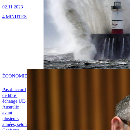
02.11.2023
4 MINUTES
ÉCONOMIE
Pas d’accord
de libre-
échange UE-
Australie
avant
plusieurs
années, selon