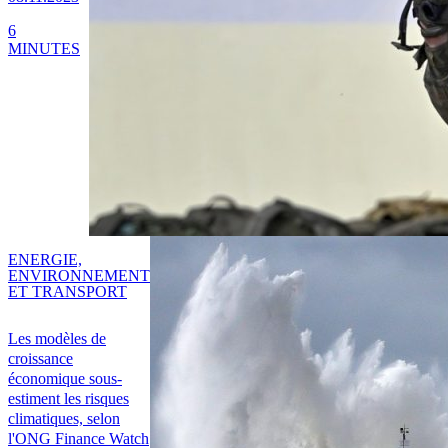
6
MINUTES
ENERGIE,
ENVIRONNEMENT
ET TRANSPORT
Les modèles de
croissance
économique sous-
estiment les risques
climatiques, selon
l'ONG Finance Watch