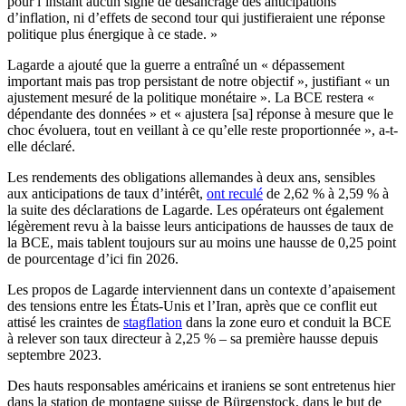
pour l’instant aucun signe de désancrage des anticipations
d’inflation, ni d’effets de second tour qui justifieraient une réponse
politique plus énergique à ce stade. »
Lagarde a ajouté que la guerre a entraîné un « dépassement
important mais pas trop persistant de notre objectif », justifiant « un
ajustement mesuré de la politique monétaire ». La BCE restera «
dépendante des données » et « ajustera [sa] réponse à mesure que le
choc évoluera, tout en veillant à ce qu’elle reste proportionnée », a-t-
elle déclaré.
Les rendements des obligations allemandes à deux ans, sensibles
aux anticipations de taux d’intérêt,
ont reculé
de 2,62 % à 2,59 % à
la suite des déclarations de Lagarde. Les opérateurs ont également
légèrement revu à la baisse leurs anticipations de hausses de taux de
la BCE, mais tablent toujours sur au moins une hausse de 0,25 point
de pourcentage d’ici fin 2026.
Les propos de Lagarde interviennent dans un contexte d’apaisement
des tensions entre les États-Unis et l’Iran, après que ce conflit eut
attisé les craintes de
stagflation
dans la zone euro et conduit la BCE
à relever son taux directeur à 2,25 % – sa première hausse depuis
septembre 2023.
Des hauts responsables américains et iraniens se sont entretenus hier
dans la station de montagne suisse de Bürgenstock, dans le but de