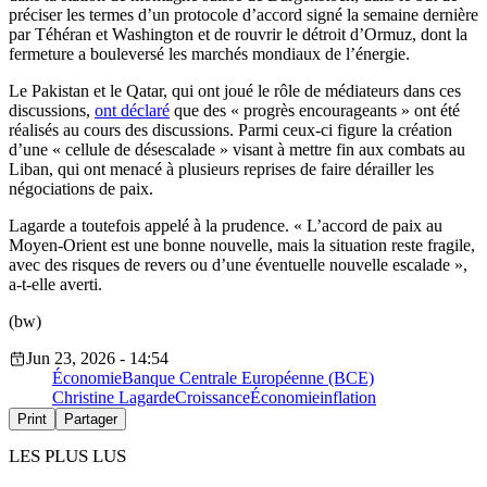
préciser les termes d’un protocole d’accord signé la semaine dernière
par Téhéran et Washington et de rouvrir le détroit d’Ormuz, dont la
fermeture a bouleversé les marchés mondiaux de l’énergie.
Le Pakistan et le Qatar, qui ont joué le rôle de médiateurs dans ces
discussions,
ont déclaré
que des « progrès encourageants » ont été
réalisés au cours des discussions. Parmi ceux-ci figure la création
d’une « cellule de désescalade » visant à mettre fin aux combats au
Liban, qui ont menacé à plusieurs reprises de faire dérailler les
négociations de paix.
Lagarde a toutefois appelé à la prudence. « L’accord de paix au
Moyen-Orient est une bonne nouvelle, mais la situation reste fragile,
avec des risques de revers ou d’une éventuelle nouvelle escalade »,
a-t-elle averti.
(bw)
Jun 23, 2026 - 14:54
Économie
Banque Centrale Européenne (BCE)
Christine Lagarde
Croissance
Économie
inflation
Print
Partager
LES PLUS LUS