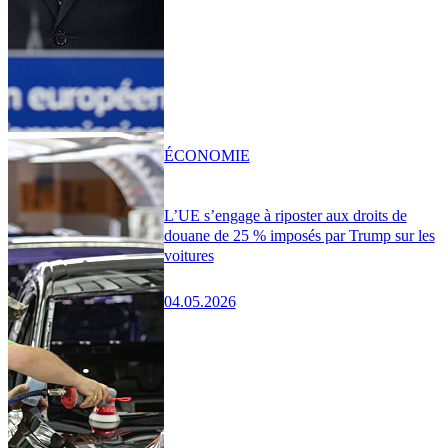
ÉCONOMIE
L’UE s’engage à riposter aux droits de
douane de 25 % imposés par Trump sur les
voitures
04.05.2026