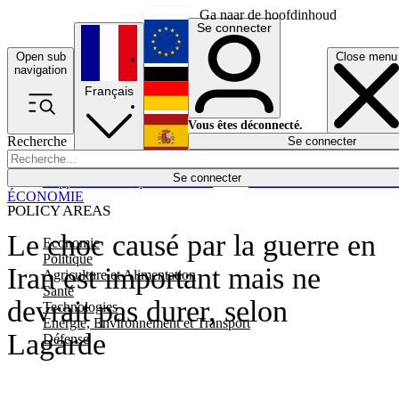
Ga naar de hoofdinhoud
Se connecter
Open sub
Close menu
English
navigation
Français
Deutsch
Vous êtes déconnecté.
Recherche
Se connecter
Español
Lumières éteintes
Se connecter
Rapporteur
Politique
Économie
Newsletters
Evénements
Em
ÉCONOMIE
POLICY AREAS
Le choc causé par la guerre en
Economie
Politique
Iran est important mais ne
Agriculture et Alimentation
Santé
devrait pas durer, selon
Technologies
Energie, Environnement et Transport
Lagarde
Défense