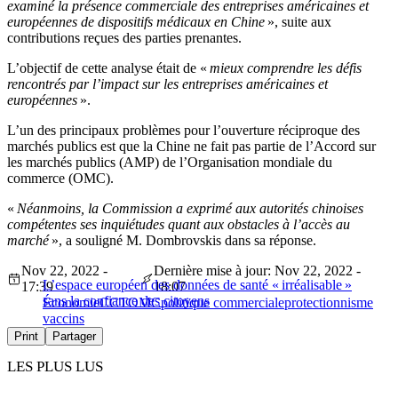
examiné la présence commerciale des entreprises américaines et
européennes de dispositifs médicaux en Chine
», suite aux
contributions reçues des parties prenantes.
L’objectif de cette analyse était de «
mieux comprendre les défis
rencontrés par l’impact sur les entreprises américaines et
européennes
».
L’un des principaux problèmes pour l’ouverture réciproque des
marchés publics est que la Chine ne fait pas partie de l’Accord sur
les marchés publics (AMP) de l’Organisation mondiale du
commerce (OMC).
«
Néanmoins, la Commission a exprimé aux autorités chinoises
compétentes ses inquiétudes quant aux obstacles à l’accès au
marché
», a souligné M. Dombrovskis dans sa réponse.
Nov 22, 2022 -
Dernière mise à jour: Nov 22, 2022 -
L’espace européen des données de santé « irréalisable »
17:39
18:07
sans la confiance des citoyens
Économie
CCT
OMC
politique commerciale
protectionnisme
vaccins
Print
Partager
LES PLUS LUS