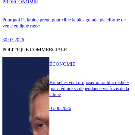
PRO
ÉCONOMIE
Pourquoi l'Ukraine prend pour cible la plus grande plateforme de
vente en ligne russe
30.07.2026
POLITIQUE COMMERCIALE
ÉCONOMIE
Bruxelles veut proposer un outil « dédié »
pour réduire sa dépendance vis-à-vis de la
Chine
05.06.2026