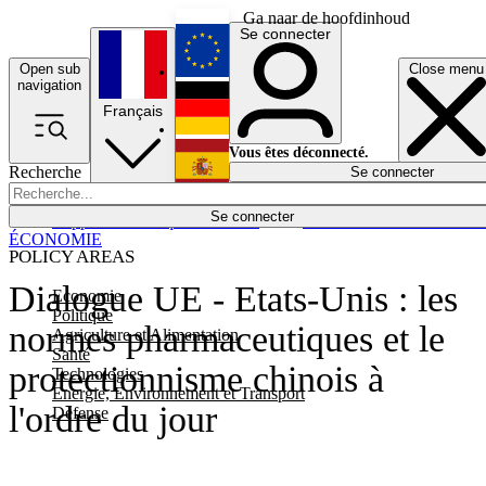
Ga naar de hoofdinhoud
Se connecter
Open sub
Close menu
English
navigation
Français
Deutsch
Vous êtes déconnecté.
Recherche
Se connecter
Español
Lumières éteintes
Se connecter
Rapporteur
Politique
Économie
Newsletters
Evénements
Em
ÉCONOMIE
POLICY AREAS
Dialogue UE - Etats-Unis : les
Economie
Politique
normes pharmaceutiques et le
Agriculture et Alimentation
Santé
protectionnisme chinois à
Technologies
Energie, Environnement et Transport
l'ordre du jour
Défense