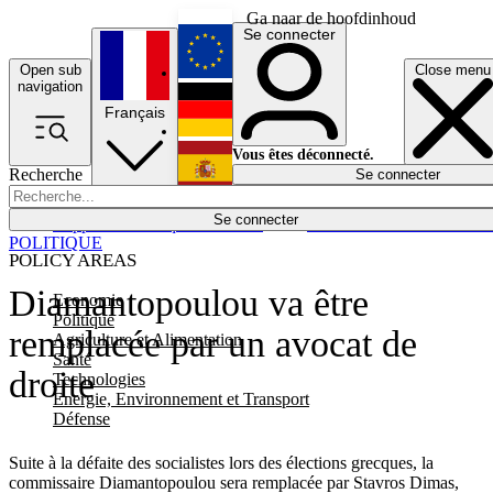
Ga naar de hoofdinhoud
Se connecter
Open sub
Close menu
English
navigation
Français
Deutsch
Vous êtes déconnecté.
Recherche
Se connecter
Español
Lumières éteintes
Se connecter
Rapporteur
Politique
Économie
Newsletters
Evénements
Em
POLITIQUE
POLICY AREAS
Diamantopoulou va être
Economie
Politique
remplacée par un avocat de
Agriculture et Alimentation
Santé
droite
Technologies
Energie, Environnement et Transport
Défense
Suite à la défaite des socialistes lors des élections grecques, la
commissaire Diamantopoulou sera remplacée par Stavros Dimas,