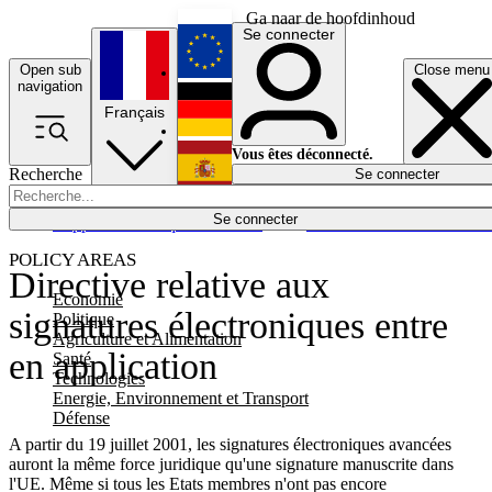
Ga naar de hoofdinhoud
Se connecter
Open sub
Close menu
English
navigation
Français
Deutsch
Vous êtes déconnecté.
Recherche
Se connecter
Español
Lumières éteintes
Se connecter
Rapporteur
Politique
Économie
Newsletters
Evénements
Em
POLICY AREAS
Directive relative aux
Economie
signatures électroniques entre
Politique
Agriculture et Alimentation
en application
Santé
Technologies
Energie, Environnement et Transport
Défense
A partir du 19 juillet 2001, les signatures électroniques avancées
auront la même force juridique qu'une signature manuscrite dans
l'UE. Même si tous les Etats membres n'ont pas encore