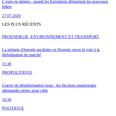
L’euro en mèmes : quand les Européens détournent les nouveaux
billets
27.07.2026
LES PLUS RÉCENTS
PRO
ENERGIE, ENVIRONNEMENT ET TRANSPORT
La pénurie d'énergie nucléaire en Hongrie ouvre la voie à la
libéralisation du marché
11:38
PRO
POLITIQUE
Guerre de désinformation russe : les élections municipales
allemandes prises pour cible
10:36
POLITIQUE