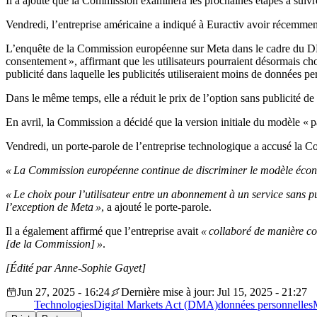
Il a ajouté que la Commission examinera les prochaines étapes à suivre
Vendredi, l’entreprise américaine a indiqué à Euractiv avoir récemment 
L’enquête de la Commission européenne sur Meta dans le cadre du D
consentement », affirmant que les utilisateurs pourraient désormais cho
publicité dans laquelle les publicités utiliseraient moins de données pe
Dans le même temps, elle a réduit le prix de l’option sans publicité 
En avril, la Commission a décidé que la version initiale du modèle « 
Vendredi, un porte-parole de l’entreprise technologique a accusé la 
« La Commission européenne continue de discriminer le modèle écon
« Le choix pour l’utilisateur entre un abonnement à un service sans pu
l’exception de Meta »
, a ajouté le porte-parole.
Il a également affirmé que l’entreprise avait
« collaboré de manière co
[de la Commission] »
.
[Édité par Anne-Sophie Gayet]
Jun 27, 2025 - 16:24
Dernière mise à jour: Jul 15, 2025 - 21:27
Technologies
Digital Markets Act (DMA)
données personnelles