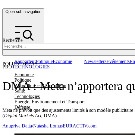
Open sub navigation
Recherche
Rapporteur
Politique
Économie
Newsletters
Evénements
Em
POLICY AREAS
PRO
TECHNOLOGIES
Economie
Politique
DMA : Meta n’apportera que
Agriculture et Alimentation
Santé
Technologies
Energie, Environnement et Transport
Défense
Meta ne prévoit que des ajustements limités à son modèle publicitaire
(
Digital Markets Act
, DMA).
Anupriya Datta
/
Natasha Lomas
EURACTIV.com