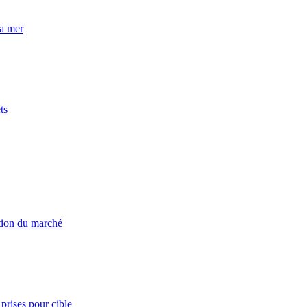
la mer
ts
ation du marché
prises pour cible