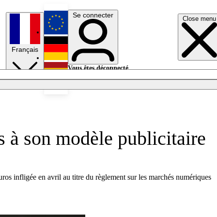
Se connecter
Close menu
English
Français
Deutsch
Vous êtes déconnecté.
Se connecter
Español
Lumières éteintes
 à son modèle publicitaire
os infligée en avril au titre du règlement sur les marchés numériques