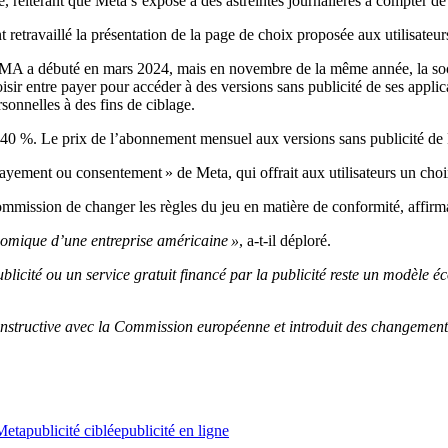
, réitérant que Meta s’expose à des astreintes journalières à compter de 
retravaillé la présentation de la page de choix proposée aux utilisateurs
MA a débuté en mars 2024, mais en novembre de la même année, la so
isir entre payer pour accéder à des versions sans publicité de ses applic
rsonnelles à des fins de ciblage.
de 40 %. Le prix de l’abonnement mensuel aux versions sans publicité de 
payement ou consentement » de Meta, qui offrait aux utilisateurs un ch
Commission de changer les règles du jeu en matière de conformité, affi
omique d’une entreprise américaine »
, a-t-il déploré.
blicité ou un service gratuit financé par la publicité reste un modèle 
nstructive avec la Commission européenne et introduit des changement
Meta
publicité ciblée
publicité en ligne