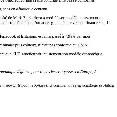
ce vendredi 27 juin si elle continue à ne pas se conformer.
, sans en détailler le contenu.
ciété de Mark Zuckerberg a modifié son modèle « payement ou
ations ou bénéficier d’un accès gratuit à une version financée par la
Facebook et Instagram est ainsi passé à 7,99 € par mois.
oix binaire plus coûteux, n’était pas conforme au DMA.
rmant que l’UE sanctionnait injustement son modèle économique.
économique légitime pour toutes les entreprises en Europe, à
s importants pour répondre aux commentaires en constante évolution