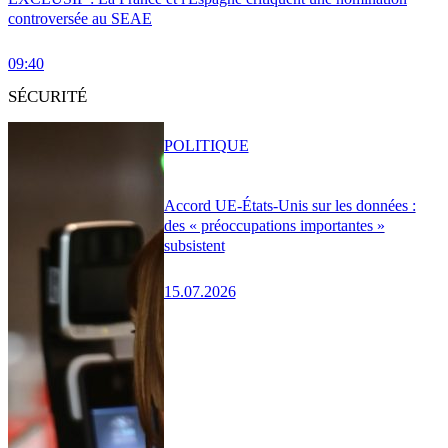
controversée au SEAE
09:40
SÉCURITÉ
POLITIQUE
Accord UE-États-Unis sur les données :
des « préoccupations importantes »
subsistent
15.07.2026