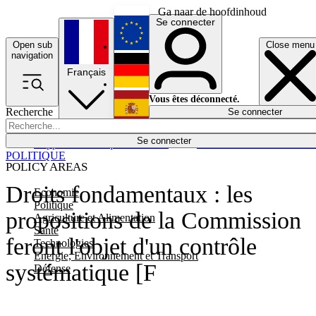
Ga naar de hoofdinhoud
Se connecter
Open sub
Close menu
English
navigation
Français
Deutsch
Vous êtes déconnecté.
Recherche
Se connecter
Español
Lumières éteintes
Se connecter
Rapporteur
Politique
Économie
Newsletters
Evénements
Em
POLITIQUE
POLICY AREAS
Droits fondamentaux : les
Economie
Politique
propositions de la Commission
Agriculture et Alimentation
Santé
feront l'objet d'un contrôle
Technologies
Energie, Environnement et Transport
systématique [F
Défense