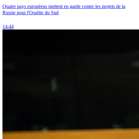
Quatre pays européens mettent en garde contre les projets de la
Russie pour l'Ossétie du Sud
14:44