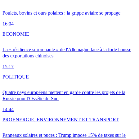
Poulets, bovins et ours polaires : la grippe aviaire se propage
16:04
ÉCONOMIE
La « résilience surprenante » de l'Allemagne face à la forte hausse
des exportations chinoises
15:17
POLITIQUE
Quatre pays européens mettent en garde contre les projets de la
Russie pour l'Ossétie du Sud
14:44
PRO
ENERGIE, ENVIRONNEMENT ET TRANSPORT
Panneaux solaires et puces : Trump impose 15% de taxes sur le