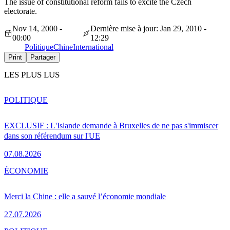
The issue of constitutional reform fails to excite the Czech
electorate.
Nov 14, 2000 -
Dernière mise à jour: Jan 29, 2010 -
00:00
12:29
Politique
Chine
International
Print
Partager
LES PLUS LUS
POLITIQUE
EXCLUSIF : L'Islande demande à Bruxelles de ne pas s'immiscer
dans son référendum sur l'UE
07.08.2026
ÉCONOMIE
Merci la Chine : elle a sauvé l’économie mondiale
27.07.2026