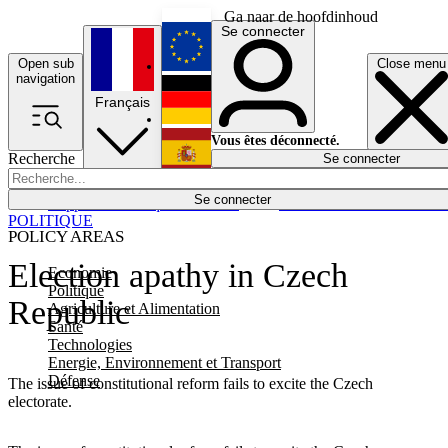
Ga naar de hoofdinhoud
Se connecter
Open sub
Close menu
English
navigation
Français
Deutsch
Vous êtes déconnecté.
Recherche
Se connecter
Español
Lumières éteintes
Se connecter
Rapporteur
Politique
Économie
Newsletters
Evénements
Em
POLITIQUE
POLICY AREAS
Election apathy in Czech
Economie
Politique
Republic
Agriculture et Alimentation
Santé
Technologies
Energie, Environnement et Transport
Défense
The issue of constitutional reform fails to excite the Czech
electorate.