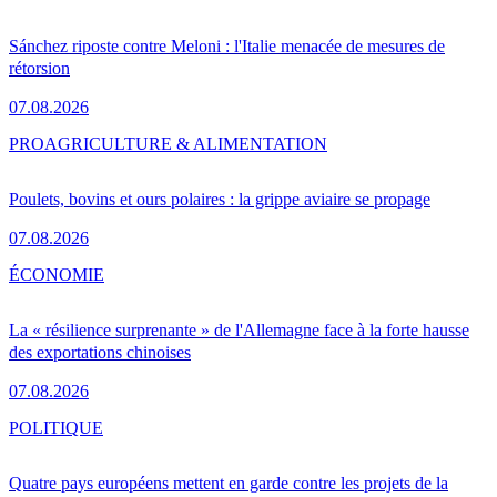
Sánchez riposte contre Meloni : l'Italie menacée de mesures de
rétorsion
07.08.2026
PRO
AGRICULTURE & ALIMENTATION
Poulets, bovins et ours polaires : la grippe aviaire se propage
07.08.2026
ÉCONOMIE
La « résilience surprenante » de l'Allemagne face à la forte hausse
des exportations chinoises
07.08.2026
POLITIQUE
Quatre pays européens mettent en garde contre les projets de la