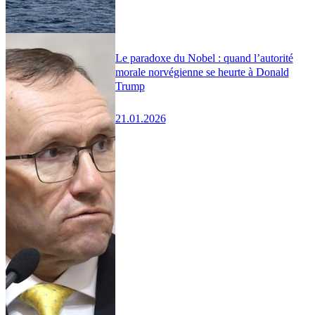
Le paradoxe du Nobel : quand l’autorité
morale norvégienne se heurte à Donald
Trump
21.01.2026