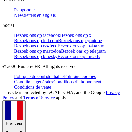
Rapporteur
Newsletters en anglais
Social
Bezoek ons op facebook
Bezoek ons op x
Bezoek ons op linkedin
Bezoek ons op youtube
Bezoek ons op rss-feed
Bezoek ons op instagram
Bezoek ons op mastodon
Bezoek ons op telegram
Bezoek ons op bluesky
Bezoek ons op threads
©
2026
Euractiv FR. All rights reserved.
Politique de confidentialité
Politique cookies
Conditions générales
Conditions d’abonnement
Conditions de vente
This site is protected by reCAPTCHA, and the Google
Privacy
Policy
and
Terms of Service
apply.
Français