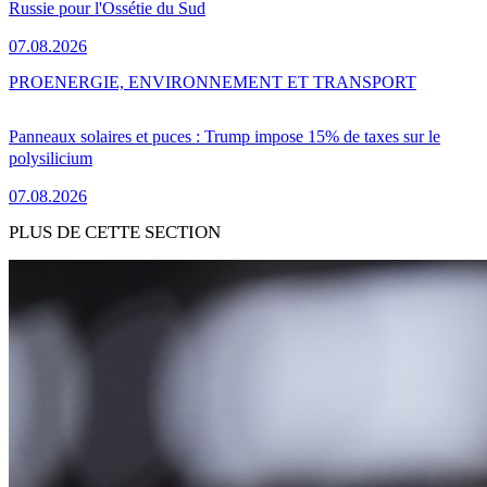
Russie pour l'Ossétie du Sud
07.08.2026
PRO
ENERGIE, ENVIRONNEMENT ET TRANSPORT
Panneaux solaires et puces : Trump impose 15% de taxes sur le
polysilicium
07.08.2026
PLUS DE CETTE SECTION