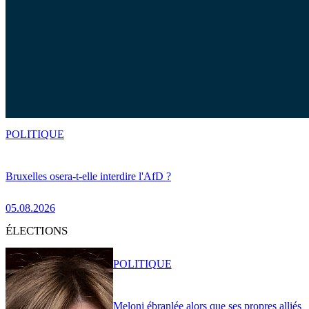
POLITIQUE
Bruxelles osera-t-elle interdire l'AfD ?
05.08.2026
ÉLECTIONS
POLITIQUE
Meloni ébranlée alors que ses propres alliés