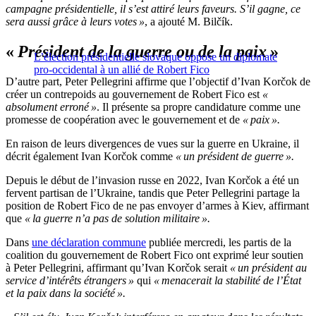
campagne présidentielle, il s’est attiré leurs faveurs. S’il gagne, ce
sera aussi grâce à leurs votes »
, a ajouté M. Bilčík.
«
Président de la guerre ou de la paix
»
L’élection présidentielle slovaque oppose un diplomate
pro-occidental à un allié de Robert Fico
D’autre part, Peter Pellegrini affirme que l’objectif d’Ivan Korčok de
créer un contrepoids au gouvernement de Robert Fico est
«
absolument erroné »
. Il présente sa propre candidature comme une
promesse de coopération avec le gouvernement et de
« paix ».
En raison de leurs divergences de vues sur la guerre en Ukraine, il
décrit également Ivan Korčok comme
« un président de guerre ».
Depuis le début de l’invasion russe en 2022, Ivan Korčok a été un
fervent partisan de l’Ukraine, tandis que Peter Pellegrini partage la
position de Robert Fico de ne pas envoyer d’armes à Kiev, affirmant
que
« la guerre n’a pas de solution militaire ».
Dans
une déclaration commune
publiée mercredi, les partis de la
coalition du gouvernement de Robert Fico ont exprimé leur soutien
à Peter Pellegrini, affirmant qu’Ivan Korčok serait
« un président au
service d’intérêts étrangers »
qui
« menacerait la stabilité de l’État
et la paix dans la société ».