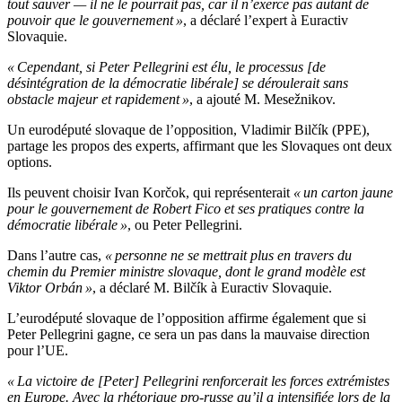
tout sauver — il ne le pourrait pas, car il n’exerce pas autant de
pouvoir que le gouvernement »
, a déclaré l’expert à Euractiv
Slovaquie.
« Cependant, si Peter Pellegrini est élu, le processus [de
désintégration de la démocratie libérale] se déroulerait sans
obstacle majeur et rapidement »
, a ajouté M. Mesežnikov.
Un eurodéputé slovaque de l’opposition, Vladimir Bilčík (PPE),
partage les propos des experts, affirmant que les Slovaques ont deux
options.
Ils peuvent choisir Ivan Korčok, qui représenterait
« un carton jaune
pour le gouvernement de Robert Fico et ses pratiques contre la
démocratie libérale »
, ou Peter Pellegrini.
Dans l’autre cas,
« personne ne se mettrait plus en travers du
chemin du Premier ministre slovaque, dont le grand modèle est
Viktor Orbán »
, a déclaré M. Bilčík à Euractiv Slovaquie.
L’eurodéputé slovaque de l’opposition affirme également que si
Peter Pellegrini gagne, ce sera un pas dans la mauvaise direction
pour l’UE.
« La victoire de [Peter] Pellegrini renforcerait les forces extrémistes
en Europe. Avec la rhétorique pro-russe qu’il a intensifiée lors de la