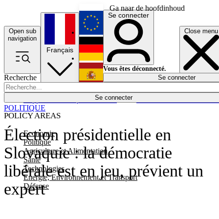
Ga naar de hoofdinhoud
Se connecter
Open sub
Close menu
English
navigation
Français
Deutsch
Vous êtes déconnecté.
Recherche
Se connecter
Español
Lumières éteintes
Se connecter
Rapporteur
Politique
Économie
Newsletters
Evénements
Em
POLITIQUE
POLICY AREAS
Élection présidentielle en
Economie
Politique
Slovaquie : la démocratie
Agriculture et Alimentation
Santé
libérale est en jeu, prévient un
Technologies
Energie, Environnement et Transport
expert
Défense