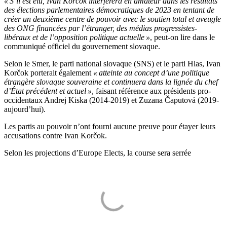
« S’il est élu, Ivan Korčok interférera en amateur dans les résultats
des élections parlementaires démocratiques de 2023 en tentant de
créer un deuxième centre de pouvoir avec le soutien total et aveugle
des ONG financées par l’étranger, des médias progressistes-
libéraux et de l’opposition politique actuelle »
, peut-on lire dans le
communiqué officiel du gouvernement slovaque.
Selon le Smer, le parti national slovaque (SNS) et le parti Hlas, Ivan
Korčok porterait également
« atteinte au concept d’une politique
étrangère slovaque souveraine et continuera dans la lignée du chef
d’État précédent et actuel »
, faisant référence aux présidents pro-
occidentaux Andrej Kiska (2014-2019) et Zuzana Čaputová (2019-
aujourd’hui).
Les partis au pouvoir n’ont fourni aucune preuve pour étayer leurs
accusations contre Ivan Korčok.
Selon les projections d’Europe Elects, la course sera serrée