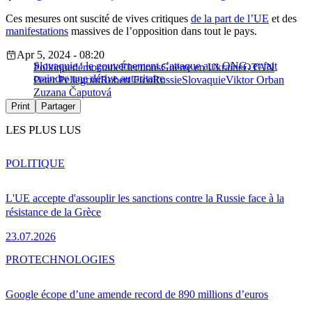
Ces mesures ont suscité de vives critiques
de la part de l’UE
et des
manifestations
massives de l’opposition dans tout le pays.
Apr 5, 2024 - 08:20
Slovaquie : le gouvernement s’attaque aux ONG, et fait
Politique
démocratie
Élections
Guerre en Ukraine
OTAN
craindre une dérive autoritaire
Peter Pellegrini
Robert Fico
Russie
Slovaquie
Viktor Orban
Zuzana Čaputová
Print
Partager
LES PLUS LUS
POLITIQUE
L'UE accepte d'assouplir les sanctions contre la Russie face à la
résistance de la Grèce
23.07.2026
PRO
TECHNOLOGIES
Google écope d’une amende record de 890 millions d’euros