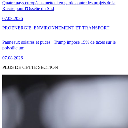
Quatre pays européens mettent en garde contre les projets de la
Russie pour l'Ossétie du Sud
07.08.2026
PRO
ENERGIE, ENVIRONNEMENT ET TRANSPORT
Panneaux solaires et puces : Trump impose 15% de taxes sur le
polysilicium
07.08.2026
PLUS DE CETTE SECTION