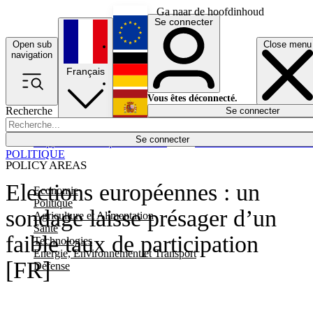
Ga naar de hoofdinhoud
Se connecter
Open sub
Close menu
English
navigation
Français
Deutsch
Vous êtes déconnecté.
Recherche
Se connecter
Español
Lumières éteintes
Se connecter
Rapporteur
Politique
Économie
Newsletters
Evénements
Em
POLITIQUE
POLICY AREAS
Elections européennes : un
Economie
Politique
sondage laisse présager d’un
Agriculture et Alimentation
Santé
faible taux de participation
Technologies
Energie, Environnement et Transport
[FR]
Défense