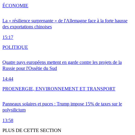
ÉCONOMIE
La « résilience surprenante » de l'Allemagne face à la forte hausse
des exportations chinoises
15:17
POLITIQUE
Quatre pays européens mettent en garde contre les projets de la
Russie pour l'Ossétie du Sud
14:44
PRO
ENERGIE, ENVIRONNEMENT ET TRANSPORT
Panneaux solaires et puces : Trump impose 15% de taxes sur le
polysilicium
13:58
PLUS DE CETTE SECTION