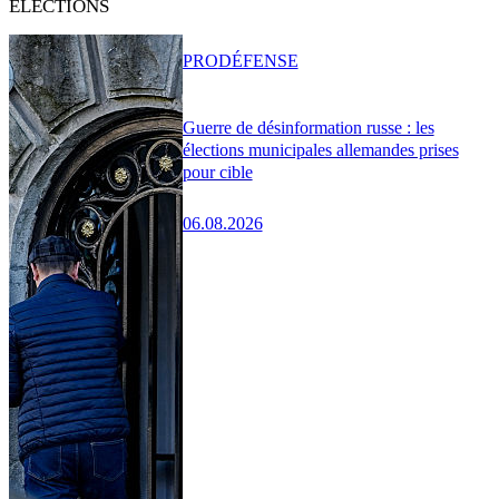
ÉLECTIONS
PRO
DÉFENSE
Guerre de désinformation russe : les
élections municipales allemandes prises
pour cible
06.08.2026