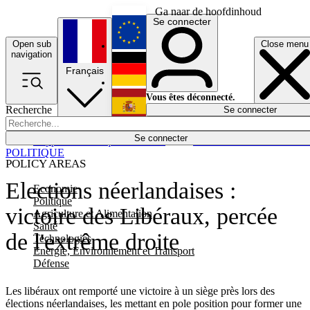
Ga naar de hoofdinhoud
Se connecter
Open sub
Close menu
English
navigation
Français
Deutsch
Vous êtes déconnecté.
Recherche
Se connecter
Español
Lumières éteintes
Se connecter
Rapporteur
Politique
Économie
Newsletters
Evénements
Em
POLITIQUE
POLICY AREAS
Elections néerlandaises :
Economie
Politique
victoire des Libéraux, percée
Agriculture et Alimentation
Santé
de l'extrême droite
Technologies
Energie, Environnement et Transport
Défense
Les libéraux ont remporté une victoire à un siège près lors des
élections néerlandaises, les mettant en pole position pour former une