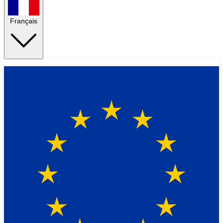
Français