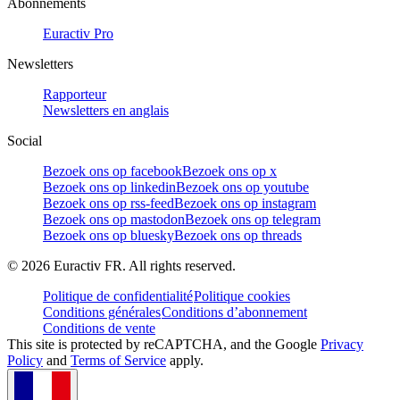
Abonnements
Euractiv Pro
Newsletters
Rapporteur
Newsletters en anglais
Social
Bezoek ons op facebook
Bezoek ons op x
Bezoek ons op linkedin
Bezoek ons op youtube
Bezoek ons op rss-feed
Bezoek ons op instagram
Bezoek ons op mastodon
Bezoek ons op telegram
Bezoek ons op bluesky
Bezoek ons op threads
©
2026
Euractiv FR. All rights reserved.
Politique de confidentialité
Politique cookies
Conditions générales
Conditions d’abonnement
Conditions de vente
This site is protected by reCAPTCHA, and the Google
Privacy
Policy
and
Terms of Service
apply.