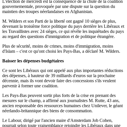
L'élection de mercredi est la conséquence de la chute de la coalition
gouvernementale, provoquée par une dispute sur la question du
maintien des troupes néerlandaises en Afghanistan.
M. Wilders et son Parti de la liberté ont gagné 10 sièges de plus,
devenant la troisième force politique du pays derrière les Libéraux et
les Travaillistes avec 24 sièges, ce qui révèle les inquiétudes du pays
au regard des questions d'immigration et de politique étrangère.
Plus de sécurité, moins de crimes, moins d'immigration, moins
d'Islam – c'est ce qu'ont choisi les Pays-Bas, a déclaré M. Wilders.
Baisser les dépenses budgétaires
Ce sont les Libéraux qui ont appelé aux plus importantes réductions
des dépenses, à hauteur de 39 milliards d'euros sur la prochaine
décennie, mais ils vont devoir faire des concessions s'ils veulent
parvenir à former une coalition.
Les Pays-Bas peuvent sortir plus forts de la crise en prenant des
mesures sur le champ, a affirmé aux journalistes M. Rutte, 43 ans,
ancien responsable des ressources humaines chez Unilever, le géant
néerlando-britannique des biens de consommation.
Le Labour, dirigé par l'ancien maire d'Amsterdam Job Cohen,
pourrait selon toute vraisemblance rejoindre les Libéraux dans une