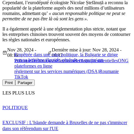
Cependant, l’eurodéputé écologiste Nicolae Ștefănuță a reconnu la
popularité de la plateforme auprès des neuf millions d’utilisateurs
roumains, admettant qu’
« aucun responsable politique ne peut se
permettre de ne pas être là où sont les gens ».
Il a également appelé à une réglementation plus stricte, notant que
les entreprises chinoises trouvent souvent des moyens de contourner
les règles nationales et européennes.
Nov 28, 2024 -
Dernière mise à jour: Nov 28, 2024 -
Empêtrée dans une crise politique, la Bulgarie se dirige
08:16
16:37
vers sa huitième élection générale en quatre ans
Politique
Technologies
Élections
élections présidentielles
ONG
plateformes en ligne
règlement sur les services numériques (DSA)
Roumanie
TikTok
Print
Partager
LES PLUS LUS
POLITIQUE
EXCLUSIF : L'Islande demande à Bruxelles de ne pas s'immiscer
dans son référendum sur l'UE