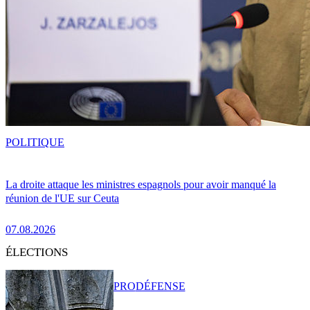
POLITIQUE
La droite attaque les ministres espagnols pour avoir manqué la
réunion de l'UE sur Ceuta
07.08.2026
ÉLECTIONS
PRO
DÉFENSE