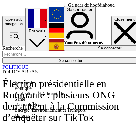
Ga naar de hoofdinhoud
Se connecter
Open sub
Close menu
English
navigation
Français
Deutsch
Vous êtes déconnecté.
Recherche
Se connecter
Español
Lumières éteintes
Se connecter
Rapporteur
Politique
Économie
Newsletters
Evénements
Em
POLITIQUE
POLICY AREAS
Élection présidentielle en
Economie
Politique
Roumanie : plusieurs ONG
Agriculture et Alimentation
Santé
demandent à la Commission
Technologies
Energie, Environnement et Transport
d’enquêter sur TikTok
Défense