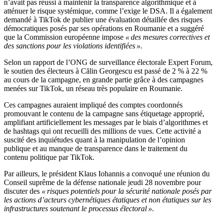
n’avait pas réussi à maintenir la transparence algorithmique et à
atténuer le risque systémique, comme l’exige le DSA. Il a également
demandé à TikTok de publier une évaluation détaillée des risques
démocratiques posés par ses opérations en Roumanie et a suggéré
que la Commission européenne impose
« des mesures correctives et
des sanctions pour les violations identifiées ».
Selon un rapport de l’ONG de surveillance électorale Expert Forum,
le soutien des électeurs à Călin Georgescu est passé de 2 % à 22 %
au cours de la campagne, en grande partie grâce à des campagnes
menées sur TikTok, un réseau très populaire en Roumanie.
Ces campagnes auraient impliqué des comptes coordonnés
promouvant le contenu de la campagne sans étiquetage approprié,
amplifiant artificiellement les messages par le biais d’algorithmes et
de hashtags qui ont recueilli des millions de vues. Cette activité a
suscité des inquiétudes quant à la manipulation de l’opinion
publique et au manque de transparence dans le traitement du
contenu politique par TikTok.
Par ailleurs, le président Klaus Iohannis a convoqué une réunion du
Conseil suprême de la défense nationale jeudi 28 novembre pour
discuter des
« risques potentiels pour la sécurité nationale posés par
les actions d’acteurs cybernétiques étatiques et non étatiques sur les
infrastructures soutenant le processus électoral ».