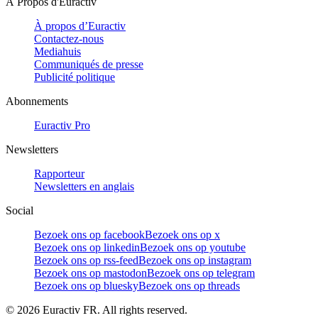
À Propos d'Euractiv
À propos d’Euractiv
Contactez-nous
Mediahuis
Communiqués de presse
Publicité politique
Abonnements
Euractiv Pro
Newsletters
Rapporteur
Newsletters en anglais
Social
Bezoek ons op facebook
Bezoek ons op x
Bezoek ons op linkedin
Bezoek ons op youtube
Bezoek ons op rss-feed
Bezoek ons op instagram
Bezoek ons op mastodon
Bezoek ons op telegram
Bezoek ons op bluesky
Bezoek ons op threads
©
2026
Euractiv FR. All rights reserved.