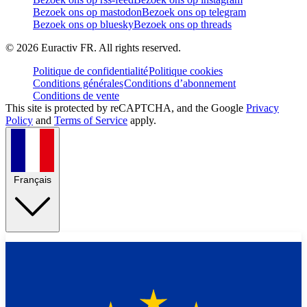
Bezoek ons op mastodon
Bezoek ons op telegram
Bezoek ons op bluesky
Bezoek ons op threads
©
2026
Euractiv FR. All rights reserved.
Politique de confidentialité
Politique cookies
Conditions générales
Conditions d’abonnement
Conditions de vente
This site is protected by reCAPTCHA, and the Google
Privacy
Policy
and
Terms of Service
apply.
Français