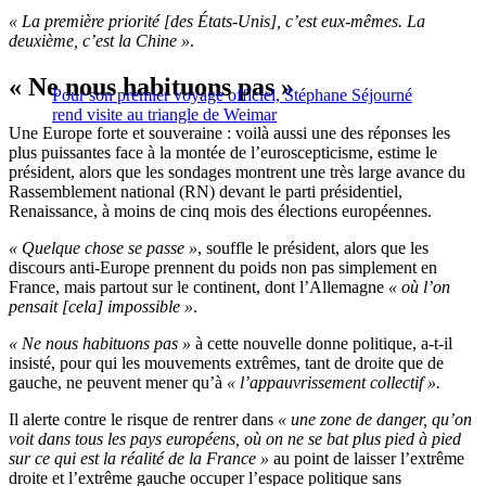
« La première priorité [des États-Unis], c’est eux-mêmes. La
deuxième, c’est la Chine »
.
« Ne nous habituons pas »
Pour son premier voyage officiel, Stéphane Séjourné
rend visite au triangle de Weimar
Une Europe forte et souveraine : voilà aussi une des réponses les
plus puissantes face à la montée de l’euroscepticisme, estime le
président, alors que les sondages montrent une très large avance du
Rassemblement national (RN) devant le parti présidentiel,
Renaissance, à moins de cinq mois des élections européennes.
« Quelque chose se passe »
, souffle le président, alors que les
discours anti-Europe prennent du poids non pas simplement en
France, mais partout sur le continent, dont l’Allemagne
« où l’on
pensait [cela] impossible »
.
« Ne nous habituons pas »
à cette nouvelle donne politique, a-t-il
insisté, pour qui les mouvements extrêmes, tant de droite que de
gauche, ne peuvent mener qu’à
« l’appauvrissement collectif ».
Il alerte contre le risque de rentrer dans
« une zone de danger, qu’on
voit dans tous les pays européens, où on ne se bat plus pied à pied
sur ce qui est la réalité de la France »
au point de laisser l’extrême
droite et l’extrême gauche occuper l’espace politique sans