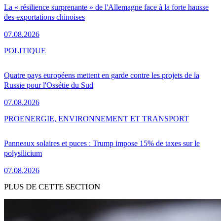
La « résilience surprenante » de l'Allemagne face à la forte hausse
des exportations chinoises
07.08.2026
POLITIQUE
Quatre pays européens mettent en garde contre les projets de la
Russie pour l'Ossétie du Sud
07.08.2026
PRO
ENERGIE, ENVIRONNEMENT ET TRANSPORT
Panneaux solaires et puces : Trump impose 15% de taxes sur le
polysilicium
07.08.2026
PLUS DE CETTE SECTION