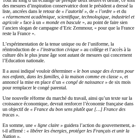
Tout au long d’un échange de presque deux heures et demie, ce sont
des mesures d’inspiration conservatrice dont le président a dressé la
liste, ancrées dans le retour de
« l’autorité »
, de
« l’ordre »
et du
« réarmement académique, scientifique, technologique, industriel et
agricole »
face à un
« monde en bascule
», au point de faire sien
l’ancien slogan de campagne d’Eric Zemmour, « pour que la France
reste la France ».
L’expérimentation de la tenue unique ou de l’uniforme, la
réintroduction de
« l’instruction civique »
au collège et l’accès à la
culture dès le plus jeune âge sont autant de mesures qui concernent
l’Education nationale.
Il a aussi indiqué vouloir déterminer
« le bon usage des écrans pour
nos enfants, dans les familles, à la maison comme en classe »
, et
annoncé la mise en place d’un
« congé de naissance »
de six mois
pour remplacer le congé parental.
Une nouvelle réforme du marché du travail, ainsi qu’un texte sur la
croissance économique, devrait renforcer l’économie française dans
un objectif de
« France du bon sens plutôt que […] France des
tracas »
.
En somme, une
« ligne claire »
guidera l’action du gouvernement, a-
t-il affirmé :
« libérer les énergies, protéger les Français et unir la
Nation ».