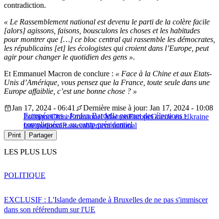
contradiction.
« Le Rassemblement national est devenu le parti de la colère facile
[alors] agissons, faisons, bousculons les choses et les habitudes
pour montrer que […] ce bloc central qui rassemble les démocrates,
les républicains [et] les écologistes qui croient dans l’Europe, peut
agir pour changer le quotidien des gens »
.
Et Emmanuel Macron de conclure :
« F
ace à la Chine et aux Etats-
Unis d’Amérique, vous pensez que la France, toute seule dans une
Europe affaiblie, c’est une bonne chose ? »
Jan 17, 2024 - 06:41
Dernière mise à jour: Jan 17, 2024 - 10:08
Européennes : Jordan Bardella promet des élections «
Politique
Chine
Emmanuel Macron
Europe
Guerre en Ukraine
compliquées » au camp présidentiel
International
Rassemblement national
Print
Partager
LES PLUS LUS
POLITIQUE
EXCLUSIF : L'Islande demande à Bruxelles de ne pas s'immiscer
dans son référendum sur l'UE