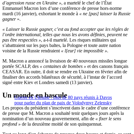
d’agression russe en Ukraine »
, a martelé le chef de l’État
Emmanuel Macron lors d’une conférence de presse hors-norme
mardi (16 janvier), exhortant le monde à
« ne [pas] laisser la Russie
gagner
».
«
Laisser la Russie gagner, c’est au fond accepter que les règles de
l’ordre international, telles que nous les avons définies,
peuvent ne
pas être respectées »
, a-t-il martelé. Les risques militaires qui
s’abattraient sur les pays baltes, la Pologne et toute autre nation
voisine de la Russie rendraient
« l[eur] vie impossible »
.
M. Macron a annoncé la livraison de 40 nouveaux missiles longue
portée SCALP, des
« centaines de bombes »
et des canons français
CEASAR. En outre, il doit se rendre en Ukraine en février afin de
finaliser des accords bilatéraux de sécurité, à l’instar de l’accord
signé entre Kiev et Londres samedi (13 janvier).
Un monde en bascule
Guerre en Ukraine : plus de 80 pays réunis à Davos
pour parler du plan de paix de Volodymyr Zelensky
Les propos du président s’inscrivent dans le cadre d’une conférence
de presse que M. Macron a souhaité tenir quelques jours après la
nomination d’un nouveau gouvernement, afin de
« fixer le sens
profond »
de la deuxième moitié de son quinquennat.