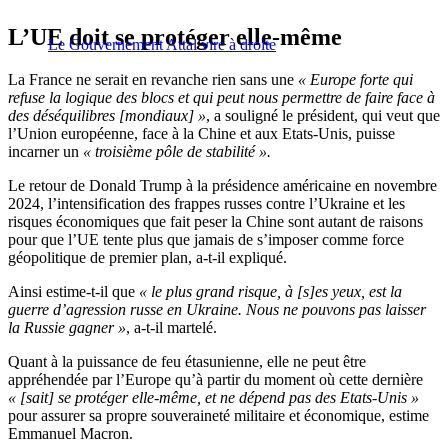
L’UE doit se protéger elle-même
Le Gouvernement Attal vire à droite
La France ne serait en revanche rien sans une
« Europe forte qui
refuse la logique des blocs et qui peut nous permettre de faire face à
des déséquilibres [mondiaux] »
, a souligné le président, qui veut que
l’Union européenne, face à la Chine et aux Etats-Unis, puisse
incarner un
« troisième pôle de stabilité ».
Le retour de Donald Trump à la présidence américaine en novembre
2024, l’intensification des frappes russes contre l’Ukraine et les
risques économiques que fait peser la Chine sont autant de raisons
pour que l’UE tente plus que jamais de s’imposer comme force
géopolitique de premier plan, a-t-il expliqué.
Ainsi estime-t-il que
«
le plus grand risque, à [s]es yeux, est la
guerre d’agression russe en Ukraine. Nous ne pouvons pas laisser
la Russie gagner »
, a-t-il martelé.
Quant à la puissance de feu étasunienne, elle ne peut être
appréhendée par l’Europe qu’à partir du moment où cette dernière
« [sait] se protéger elle-même, et ne dépend pas des Etats-Unis »
pour assurer sa propre souveraineté militaire et économique, estime
Emmanuel Macron.