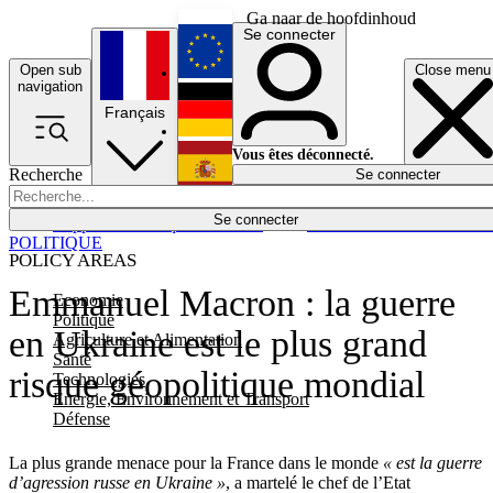
Ga naar de hoofdinhoud
Se connecter
Open sub
Close menu
English
navigation
Français
Deutsch
Vous êtes déconnecté.
Recherche
Se connecter
Español
Lumières éteintes
Se connecter
Rapporteur
Politique
Économie
Newsletters
Evénements
Em
POLITIQUE
POLICY AREAS
Emmanuel Macron : la guerre
Economie
Politique
en Ukraine est le plus grand
Agriculture et Alimentation
Santé
risque géopolitique mondial
Technologies
Energie, Environnement et Transport
Défense
La plus grande menace pour la France dans le monde
« est la guerre
d’agression russe en Ukraine »
, a martelé le chef de l’Etat