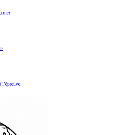
la mer
ts
à l’épreuve