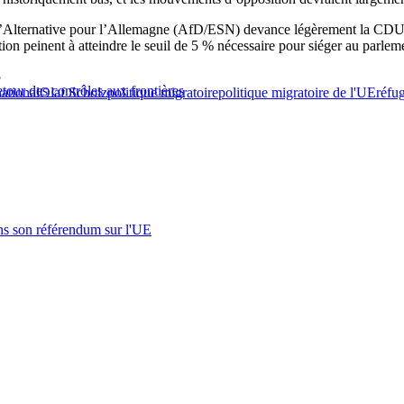
e l’Alternative pour l’Allemagne (AfD/ESN) devance légèrement la CDU.
tion peinent à atteindre le seuil de 5 % nécessaire pour siéger au parlem
5
etour des contrôles aux frontières
national
Olaf Scholz
politique migratoire
politique migratoire de l'UE
réfu
s son référendum sur l'UE