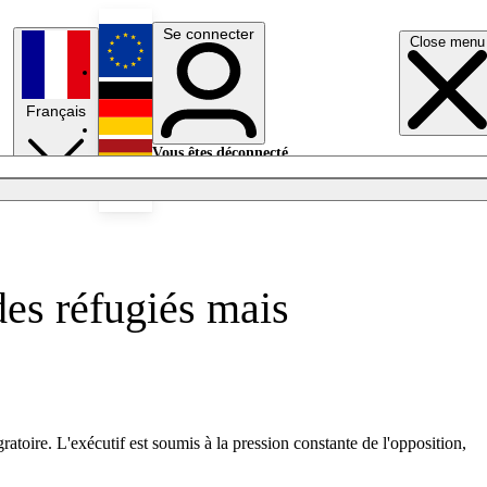
Se connecter
Close menu
English
Français
Deutsch
Vous êtes déconnecté.
Se connecter
Español
Lumières éteintes
des réfugiés mais
oire. L'exécutif est soumis à la pression constante de l'opposition,