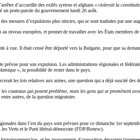
rêter d’accueillir des exilés syriens et afghans
« violerait la constitu
é un porte-parole du gouvernement lundi 26 août.
es mesures d’expulsions plus strictes, qui se sont traduites par une a
 au niveau européen, et promet de travailler avec les États membres de
e à vue. Il était censé être déporté vers la Bulgarie, pour que sa demand
ate prévue pour son expulsion. Les administrations régionales et fédérale
islamique »,
la possibilité de rester dans le pays.
it les lois relatives aux armes, une question qui a déjà suscité des désa
s les couteaux qui posent problème, mais les gens qui se promènent ave
entre autres, de la question migratoire.
gionales dans l’est du pays sont prévues pour ce dimanche 1er septembre
 les Verts et le Parti libéral-démocrate (FDP/Renew).
ore historiquement bas, et les mouvements d’opposition devraient largemen