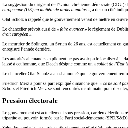
La suggestion du dirigeant de l’Union chrétienne-démocrate (CDU) d’ar
européenne (UE) en matière de droits humains »,
a de son côté indiqu
Olaf Scholz a rappelé que le gouvernement venait de mettre en œuvre d
Le chancelier prévoit aussi de
« faire avancer »
le règlement de Dublin
droit européen ».
Le meurtrier de Solingen, un Syrien de 26 ans, est actuellement en gard
enregistré l’année dernière.
Les autorités allemandes expliquent ne pas avoir pu le localiser à la d
laissé à cet homme, que Daech désigne comme un
« soldat de l’État 
Le chancelier Olaf Scholz a aussi annoncé que le gouvernement renforcera
Friedrich Merz a pour sa part expliqué dimanche que
« ce ne sont pa
Scholz et Friedrich Merz se sont rencontrés mardi matin pour discuter, 
Pression électorale
Le gouvernement est actuellement sous pression, car deux élections ré
tripartite au pouvoir, formée par le Parti social-démocrate (SPD/S&D),
Selon les sondages, ces trois partis risquent en effet d’obtenir un sc