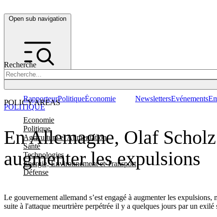
Open sub navigation
Recherche
Rapporteur
Politique
Économie
Newsletters
Evénements
Em
POLICY AREAS
POLITIQUE
Economie
Politique
En Allemagne, Olaf Scholz v
Agriculture et Alimentation
Santé
augmenter les expulsions
Technologies
Energie, Environnement et Transport
Défense
Le gouvernement allemand s’est engagé à augmenter les expulsions, mai
suite à l'attaque meurtrière perpétrée il y a quelques jours par un exilé 