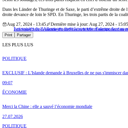
Dans les Länder de Thuringe et de Saxe, le parti d’extrême droite d
droite devance de loin le SPD. En Thuringe, les trois partis de la coali
Aug 27, 2024 - 13:45
Dernière mise à jour: Aug 27, 2024 - 15:0
Les voisins de l’Allemagne tirent la sonnette d’alarme face au r
Politique
Chine
demande d'asile
Friedrich Merz
Immigration
Inter
Print
Partager
LES PLUS LUS
POLITIQUE
EXCLUSIF : L'Islande demande à Bruxelles de ne pas s'immiscer dan
09:07
ÉCONOMIE
Merci la Chine : elle a sauvé l’économie mondiale
27.07.2026
POLITIQUE