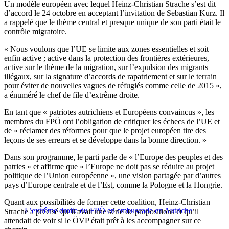
Un modèle européen avec lequel Heinz-Christian Strache s’est dit
d’accord le 24 octobre en acceptant l’invitation de Sebastian Kurz. Il
a rappelé que le thème central et presque unique de son parti était le
contrôle migratoire.
« Nous voulons que l’UE se limite aux zones essentielles et soit
enfin active ; active dans la protection des frontières extérieures,
active sur le thème de la migration, sur l’expulsion des migrants
illégaux, sur la signature d’accords de rapatriement et sur le terrain
pour éviter de nouvelles vagues de réfugiés comme celle de 2015 »,
a énuméré le chef de file d’extrême droite.
En tant que « patriotes autrichiens et Européens convaincus », les
membres du FPÖ ont l’obligation de critiquer les échecs de l’UE et
de « réclamer des réformes pour que le projet européen tire des
leçons de ses erreurs et se développe dans la bonne direction. »
Dans son programme, le parti parle de « l’Europe des peuples et des
patries » et affirme que « l’Europe ne doit pas se réduire au projet
politique de l’Union européenne », une vision partagée par d’autres
pays d’Europe centrale et de l’Est, comme la Pologne et la Hongrie.
Quant aux possibilités de former cette coalition, Heinz-Christian
L’extrême droite du FPÖ en embuscade en Autriche
Strache a précisé qu’il avait une série de propositions et qu’il
attendait de voir si le ÖVP était prêt à les accompagner sur ce