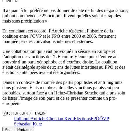
chemin.
Il a quant à lui préféré ne pas donner de date de fin des négociations,
qui ont commencé le 25 octobre. Il veut qu’elles soient « rapides
mais sans précipitation ».
En concluant cet accord, l’Autriche répèterait l’histoire de la
coalition entre l’ÖVP et le FPÖ entre 2000 et 2005, fortement
marquée par des convulsions internes et externes.
Une collaboration qui avait provoqué un séisme en Europe et
l’adoption de sanctions de l’UE contre Vienne pour l’entrée au
pouvoir d’un parti xénophobe et d’extrême droite. La coalition
s’était désintégrée après deux ans de luttes intestines au FPÖ et des
élections anticipées avaient été organisées.
Dans un contexte de montée des partis populistes et anti-migrants
dans plusieurs États membres, de telles sanctions paraissent peu
probables, surtout face à un Heinz-Christian Strache qui a pris soin
de lisser l’image de son parti et de se présenter comme un pro-
européen.
Oct 26, 2017 - 09:29
Politique
Autriche
Christian Kern
Élections
FPÖ
ÖVP
Sebastian Kurz
Print
Partager