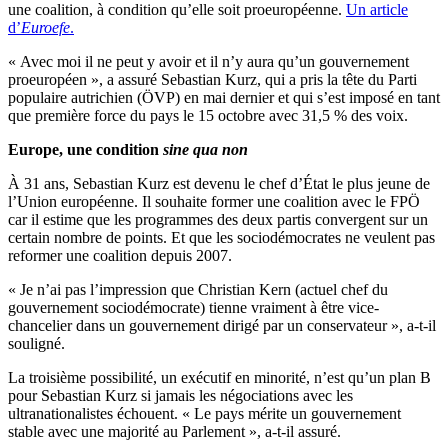
une coalition, à condition qu’elle soit proeuropéenne.
Un article
d’
Euroefe
.
« Avec moi il ne peut y avoir et il n’y aura qu’un gouvernement
proeuropéen », a assuré Sebastian Kurz, qui a pris la tête du Parti
populaire autrichien (ÖVP) en mai dernier et qui s’est imposé en tant
que première force du pays le 15 octobre avec 31,5 % des voix.
Europe, une condition
sine qua non
À 31 ans, Sebastian Kurz est devenu le chef d’État le plus jeune de
l’Union européenne. Il souhaite former une coalition avec le FPÖ
car il estime que les programmes des deux partis convergent sur un
certain nombre de points. Et que les sociodémocrates ne veulent pas
reformer une coalition depuis 2007.
« Je n’ai pas l’impression que Christian Kern (actuel chef du
gouvernement sociodémocrate) tienne vraiment à être vice-
chancelier dans un gouvernement dirigé par un conservateur », a-t-il
souligné.
La troisième possibilité, un exécutif en minorité, n’est qu’un plan B
pour Sebastian Kurz si jamais les négociations avec les
ultranationalistes échouent. « Le pays mérite un gouvernement
stable avec une majorité au Parlement », a-t-il assuré.