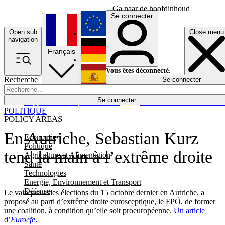
Ga naar de hoofdinhoud
Se connecter
Open sub
Close menu
English
navigation
Français
Deutsch
Vous êtes déconnecté.
Recherche
Se connecter
Español
Lumières éteintes
Se connecter
Rapporteur
Politique
Économie
Newsletters
Evénements
Em
POLITIQUE
POLICY AREAS
En Autriche, Sebastian Kurz
Economie
Politique
tend la main à l’extrême droite
Agriculture et Alimentation
Santé
Technologies
Energie, Environnement et Transport
Défense
Le vainqueur des élections du 15 octobre dernier en Autriche, a
proposé au parti d’extrême droite eurosceptique, le FPÖ, de former
une coalition, à condition qu’elle soit proeuropéenne.
Un article
d’
Euroefe
.