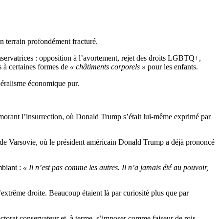
’un terrain profondément fracturé.
servatrices : opposition à l’avortement, rejet des droits LGBTQ+,
rs à certaines formes de
« châtiments corporels »
pour les enfants.
ibéralisme économique pur.
morant l’insurrection, où Donald Trump s’était lui-même exprimé par
 de Varsovie, où le président américain Donald Trump a déjà prononcé
mbiant :
« Il n’est pas comme les autres. Il n’a jamais été au pouvoir,
’extrême droite. Beaucoup étaient là par curiosité plus que par
ctorat conservateur et, à terme, s’imposer comme faiseur de rois.