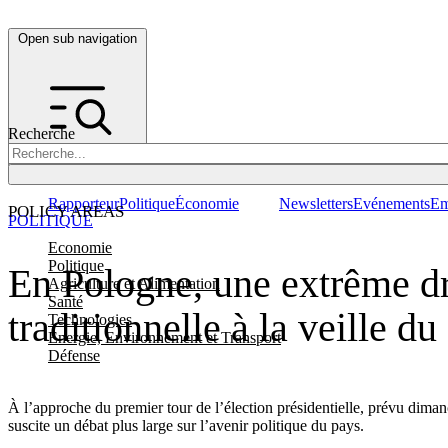
Open sub navigation
Recherche
Rapporteur
Politique
Économie
Newsletters
Evénements
Em
POLICY AREAS
POLITIQUE
Economie
Politique
En Pologne, une extrême dro
Agriculture et Alimentation
Santé
traditionnelle à la veille du
Technologies
Energie, Environnement et Transport
Défense
À l’approche du premier tour de l’élection présidentielle, prévu dima
suscite un débat plus large sur l’avenir politique du pays.