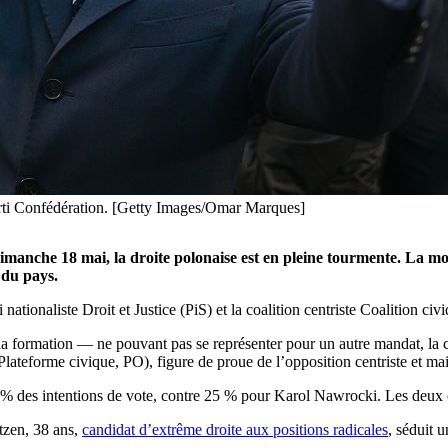
arti Confédération. [Getty Images/Omar Marques]
 dimanche 18 mai, la droite polonaise est en pleine tourmente. La 
 du pays.
i nationaliste Droit et Justice (PiS) et la coalition centriste Coalition ci
 formation — ne pouvant pas se représenter pour un autre mandat, la 
ateforme civique, PO), figure de proue de l’opposition centriste et mai
2 % des intentions de vote, contre 25 % pour Karol Nawrocki. Les deux c
tzen, 38 ans,
candidat d’extrême droite aux positions radicales
, séduit 