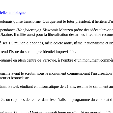
tielle en Pologne
polonais qui se transforme. Qui que soit le futur président, il héritera d
épendance (
Konfederacja)
, Sławomir Mentzen prône des idées ultra-con
Ukraine. Il milite aussi pour la libéralisation des armes à feu et le recou
 ses 1,5 million d’abonnés, mêle colère antisystème, nationalisme et l
end l’issue du scrutin présidentiel imprévisible.
l organisé en plein centre de Varsovie, à l’ombre d’un monument commé
.
semaine avant le scrutin, sous le monument commémorant l’insurrection
teur et iconoclaste.
tzen, Paweł, étudiant en informatique de 21 ans, résume le sentiment a
.
prêts ou capables de rentrer dans les détails du programme du candidat d
ond tour, Sławomir Mentzen pourrait jouer un rôle-clé en morcelant l’éle