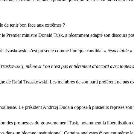
ble de tenir bon face aux extrêmes ?
le Premier ministre Donald Tusk, a récemment adapté son discours pour 
fał Trzaskowski s’est présenté comme l’unique candidat
« respectable »
ł Trzaskowski], même si l’on n’est pas entièrement d’accord avec toutes s
ne de Rafał Trzaskowski. Les membres de son parti préfèrent ne pas exp
houleuse. Le président Andrzej Duda a opposé à plusieurs reprises son v
cation des promesses du gouvernement Tusk, notamment la libéralisation d
ys dans un blocage institutionnel. Certains analystes évoquent même le s