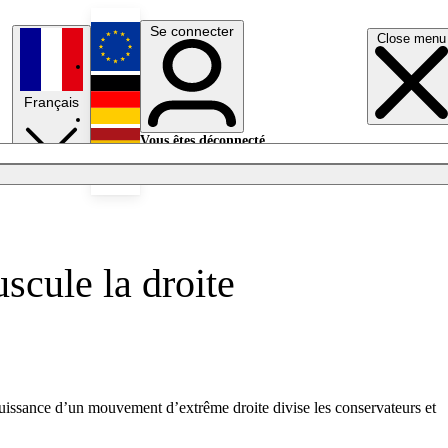
Se connecter
Close menu
English
Français
Deutsch
Vous êtes déconnecté.
Se connecter
Español
Lumières éteintes
scule la droite
puissance d’un mouvement d’extrême droite divise les conservateurs et