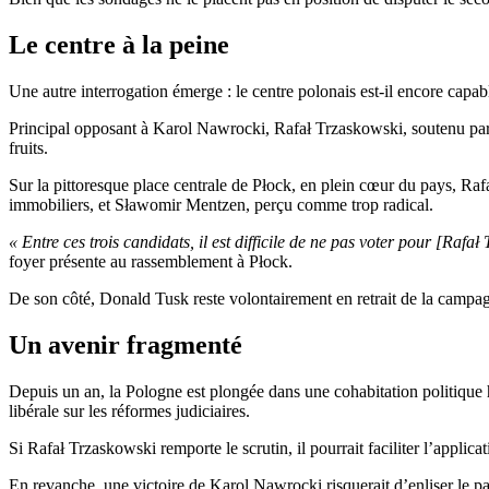
Le centre à la peine
Une autre interrogation émerge : le centre polonais est-il encore capa
Principal opposant à Karol Nawrocki, Rafał Trzaskowski, soutenu par 
fruits.
Sur la pittoresque place centrale de Płock, en plein cœur du pays, Ra
immobiliers, et Sławomir Mentzen, perçu comme trop radical.
« Entre ces trois candidats, il est difficile de ne pas voter pour [Rafa
foyer présente au rassemblement à Płock.
De son côté, Donald Tusk reste volontairement en retrait de la campag
Un avenir fragmenté
Depuis un an, la Pologne est plongée dans une cohabitation politique 
libérale sur les réformes judiciaires.
Si Rafał Trzaskowski remporte le scrutin, il pourrait faciliter l’appli
En revanche, une victoire de Karol Nawrocki risquerait d’enliser le pa