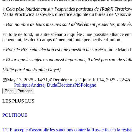
« Cela pèse lourdement sur l’esprit des partisans de [Rafał] Trzasko
Marta Prochwicz-Jazowski, directrice adjointe du bureau de Varsovie 
« Bon nombre de leurs mesures sont délibérément prudentes, motivée
En toile de fond, un autre scénario inquiète : une possible alliance ent
cependant, les deux camps démentent toute perspective d’union.
« Pour le PiS, cette élection est une question de survie »
, note Marta
« Et lorsque les enjeux sont aussi importants, il n’est pas rare de s’a
[Édité par Anne-Sophie Gayet]
May 13, 2025 - 14:31
Dernière mise à jour: Jul 14, 2025 - 22:45
Politique
Andrzej Duda
Élections
PiS
Pologne
Print
Partager
LES PLUS LUS
POLITIQUE
L'UE accepte d'assouplir les sanctions contre la Russie face à la résis