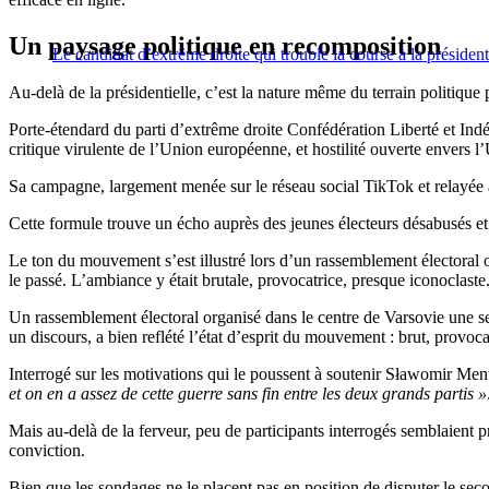
Un paysage politique en recomposition
Le candidat d’extrême droite qui trouble la course à la présiden
Au-delà de la présidentielle, c’est la nature même du terrain politique 
Porte-étendard du parti d’extrême droite Confédération Liberté et Ind
critique virulente de l’Union européenne, et hostilité ouverte envers l’
Sa campagne, largement menée sur le réseau social TikTok et relayée à
Cette formule trouve un écho auprès des jeunes électeurs désabusés et r
Le ton du mouvement s’est illustré lors d’un rassemblement électora
le passé. L’ambiance y était brutale, provocatrice, presque iconoclaste
Un rassemblement électoral organisé dans le centre de Varsovie une 
un discours, a bien reflété l’état d’esprit du mouvement : brut, provoca
Interrogé sur les motivations qui le poussent à soutenir Sławomir Men
et on en a assez de cette guerre sans fin entre les deux grands partis »
Mais au-delà de la ferveur, peu de participants interrogés semblaient 
conviction.
Bien que les sondages ne le placent pas en position de disputer le sec