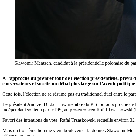
Sławomir Mentzen, candidat à la présidentielle polonaise du p
À l’approche du premier tour de l’élection présidentielle, prévu
conservateurs et suscite un débat plus large sur l’avenir politique
Cette fois, l’élection ne se résume pas au traditionnel duel entre le part
Le président Andrzej Duda — ex-membre du PiS toujours proche de la
indépendant soutenu par le PiS, au pro-européen Rafał Trzaskowski (Pl
Favori des intentions de vote, Rafał Trzaskowski recueille environ 3
Mais un troisième homme vient bouleverser la donne : Sławomir Men
efficace en ligne.