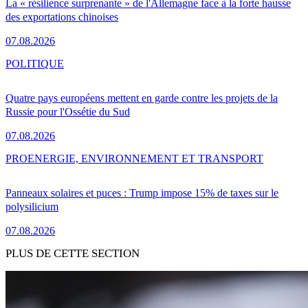
La « résilience surprenante » de l'Allemagne face à la forte hausse
des exportations chinoises
07.08.2026
POLITIQUE
Quatre pays européens mettent en garde contre les projets de la
Russie pour l'Ossétie du Sud
07.08.2026
PRO
ENERGIE, ENVIRONNEMENT ET TRANSPORT
Panneaux solaires et puces : Trump impose 15% de taxes sur le
polysilicium
07.08.2026
PLUS DE CETTE SECTION