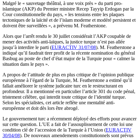
Malgré le « sauvetage théâtral, à une voix près » du parti pro-
islamique (AKP) du Premier ministre Recep Tayyip Erdogan par la
Cour constitutionnelle du pays, « les tensions entre les plaques
tectoniques de la laïcité et de l’islam moderne et modéré persistent et
doivent être surveillées », a prévenu M. Featherstone.
Alors que l’arrêt rendu le 30 juillet considérait l’AKP coupable de
mener des activités anti-laïques, la justice turque n’est pas allée
jusqu’à interdire le parti (
EURACTIV 31/07/08
). M. Featherstone a
indiqué qu’il faudrait tirer profit de la récente nomination du général
Basbug au poste de chef d’état major de la Turquie pour « calmer la
situation dans le pays ».
A propos de l’attitude de plus en plus critique de l’opinion publique
européenne à l’égard de la Turquie, M. Featherstone a estimé qu’il
fallait améliorer le système judicaire turc en le restructurant en
profondeur. Il a mentionné en particulier l’article 301 du code pénal,
tristement célèbre, qui interdit toute critique de l’identité turque.
Selon les spécialistes, cet article reflète une mentalité anti-
européenne et doit dès lors être abrogé.
Le gouvernement turc a récemment déployé des efforts pour avancer
sur cette question. L’UE a fait de l’assouplissement de cette loi une
condition clé de l’accession de la Turquie à l’Union (
EURACTIV
30/04/08
). De nouveaux amendements constitutionnels sont prévus