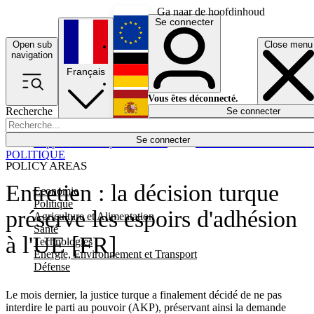
Ga naar de hoofdinhoud
Se connecter
Open sub
Close menu
English
navigation
Français
Deutsch
Vous êtes déconnecté.
Recherche
Se connecter
Español
Lumières éteintes
Se connecter
Rapporteur
Politique
Économie
Newsletters
Evénements
Em
POLITIQUE
POLICY AREAS
Entretien : la décision turque
Economie
Politique
préserve les espoirs d'adhésion
Agriculture et Alimentation
Santé
à l'UE [FR]
Technologies
Energie, Environnement et Transport
Défense
Le mois dernier, la justice turque a finalement décidé de ne pas
interdire le parti au pouvoir (AKP), préservant ainsi la demande