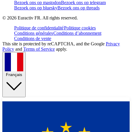
Bezoek ons op mastodon
Bezoek ons op telegram
Bezoek ons op bluesky
Bezoek ons op threads
©
2026
Euractiv FR. All rights reserved.
Politique de confidentialité
Politique cookies
Conditions générales
Conditions d’abonnement
Conditions de vente
This site is protected by reCAPTCHA, and the Google
Privacy
Policy
and
Terms of Service
apply.
Français