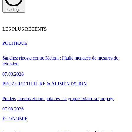
Loading...
LES PLUS RÉCENTS
POLITIQUE
Sánchez riposte contre Meloni : l'Italie menacée de mesures de
rétorsion
07.08.2026
PRO
AGRICULTURE & ALIMENTATION
Poulets, bovins et ours polaires : la grippe aviaire se propage
07.08.2026
ÉCONOMIE