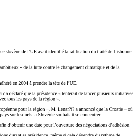
 slovène de l’UE avait identifié la ratification du traité de Lisbonne
mbitieux » de la lutte contre le changement climatique et de la
adhéré en 2004 à prendre la tête de l’UE.
a déclaré que la présidence « tenterait de lancer plusieurs initiatives
vec tous les pays de la région ».
uropéenne pour la région », M. Lenar?i? a annoncé que la Croatie – où
ays sur lesquels la Slovénie souhaitait se concentrer.
afin d’obtenir une date pour l’ouverture des négociations d’adhésion.
ations durant sa présidence, même si cela dépendra du rythme de