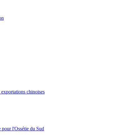
on
s exportations chinoises
e pour l'Ossétie du Sud