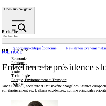
Open sub navigation
Recherche
Rapporteur
Politique
Économie
Newsletters
Evénements
Em
POLICY AREAS
POLITIQUE
Economie
Politique
Entretien : la présidence s
Agriculture et Alimentation
Santé
Technologies
Energie, Environnement et Transport
Défense
Janez Lenar?i?, secrétaire d'Etat slovène chargé des Affaires européen
et l’élargissement aux Balkans occidentaux comme principales priorité