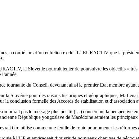
nes, a confié lors d’un entretien exclusif à EURACTIV que la présidence
s.
ACTIV, la Slovénie pourrait tenter de poursuivre les objectifs « très a
e l’année.
nce tournante du Conseil, devenant ainsi le premier Etat membre ayant 
 la Slovénie pour des raisons historiques et géographiques, M. Lenar?i? 
ur la conclusion formelle des Accords de stabilisation et d’association a
sombrirait pas le message plus positif (…) concernant la perspective e
r l’ancienne République yougoslave de Macédoine seraient les principaux p
evrait être utilisé comme une feuille de route pour amener les réformes 
Turquie à l’UE et envisageait d’ouvrir de nouveaux chapitres de négoci