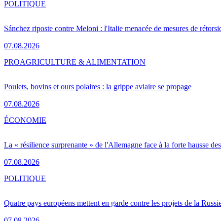
POLITIQUE
Sánchez riposte contre Meloni : l'Italie menacée de mesures de rétorsi
07.08.2026
PRO
AGRICULTURE & ALIMENTATION
Poulets, bovins et ours polaires : la grippe aviaire se propage
07.08.2026
ÉCONOMIE
La « résilience surprenante » de l'Allemagne face à la forte hausse de
07.08.2026
POLITIQUE
Quatre pays européens mettent en garde contre les projets de la Russi
07.08.2026