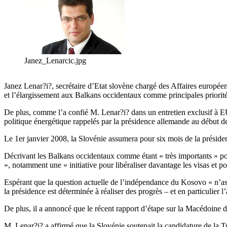
Janez_Lenarcic.jpg
Janez Lenar?i?, secrétaire d’Etat slovène chargé des Affaires européen
et l’élargissement aux Balkans occidentaux comme principales priorité
De plus, comme l’a confié M. Lenar?i? dans un entretien exclusif à EUR
politique énergétique rappelés par la présidence allemande au début d
Le 1er janvier 2008, la Slovénie assumera pour six mois de la préside
Décrivant les Balkans occidentaux comme étant « très importants » pour
», notamment une « initiative pour libéraliser davantage les visas et po
Espérant que la question actuelle de l’indépendance du Kosovo « n’as
la présidence est déterminée à réaliser des progrès – et en particulie
De plus, il a annoncé que le récent rapport d’étape sur la Macédoine d
M. Lenar?i? a affirmé que la Slovénie soutenait la candidature de la 