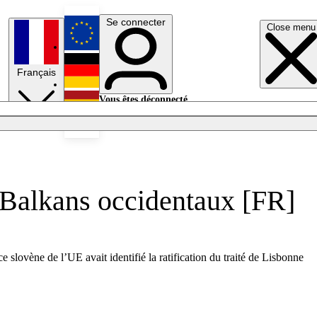
Se connecter
Close menu
English
Français
Deutsch
Vous êtes déconnecté.
Se connecter
Español
Lumières éteintes
s Balkans occidentaux [FR]
slovène de l’UE avait identifié la ratification du traité de Lisbonne